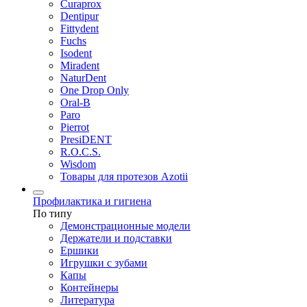
Curaprox
Dentipur
Fittydent
Fuchs
Isodent
Miradent
NaturDent
One Drop Only
Oral-B
Paro
Pierrot
PresiDENT
R.O.C.S.
Wisdom
Товары для протезов Azotii
Профилактика и гигиена
По типу
Демонстрационные модели
Держатели и подставки
Ершики
Игрушки с зубами
Капы
Контейнеры
Литература