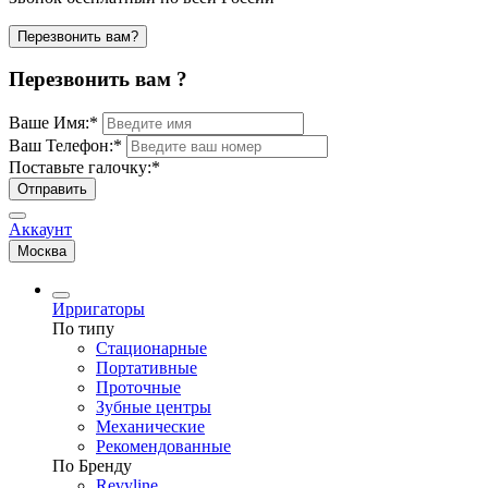
Перезвонить вам?
Перезвонить вам ?
Ваше Имя:
*
Ваш Телефон:
*
Поставьте галочку:
*
Отправить
Аккаунт
Москва
Ирригаторы
По типу
Стационарные
Портативные
Проточные
Зубные центры
Механические
Рекомендованные
По Бренду
Revyline