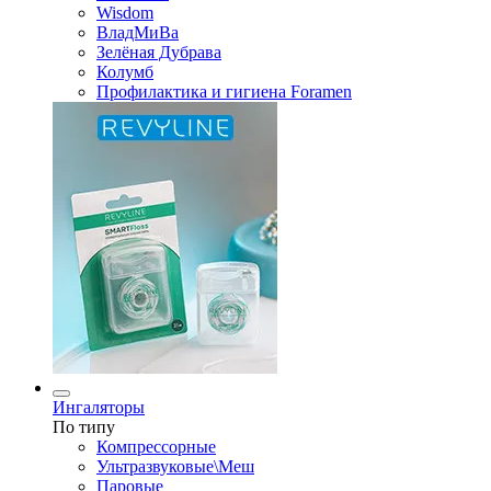
Wisdom
ВладМиВа
Зелёная Дубрава
Колумб
Профилактика и гигиена Foramen
Ингаляторы
По типу
Компрессорные
Ультразвуковые\Меш
Паровые