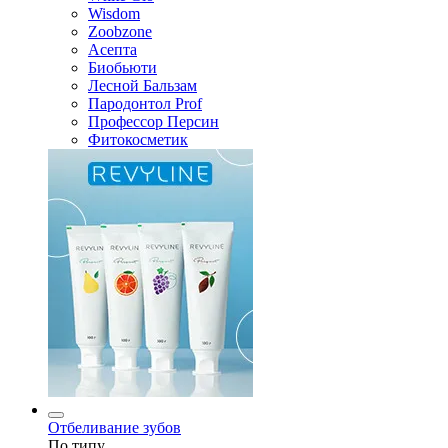
Wisdom
Zoobzone
Асепта
Биобьюти
Лесной Бальзам
Пародонтол Prof
Профессор Персин
Фитокосметик
Отбеливание зубов
По типу