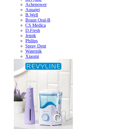
Achepower
Aquajet
B.Well
Braun Oral-B
CS Medica
D.Fresh
Jetpik
Philips
Spray Dent
Waterpik
Xiaomi