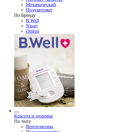
Механический
Полуавтомат
По Бренду
B.Well
Nissei
Omron
Красота и здоровье
По типу
Вентиляторы
Пульсоксиметры