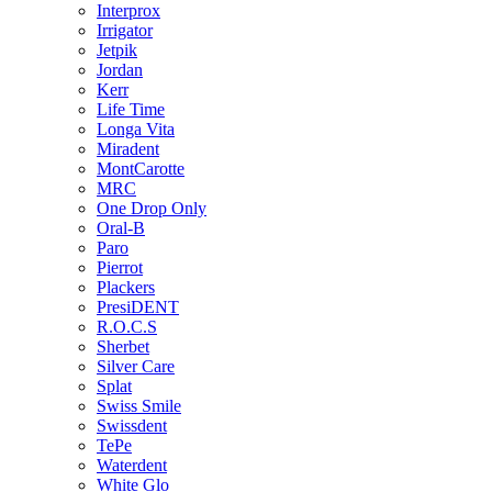
Interprox
Irrigator
Jetpik
Jordan
Kerr
Life Time
Longa Vita
Miradent
MontCarotte
MRC
One Drop Only
Oral-B
Paro
Pierrot
Plackers
PresiDENT
R.O.C.S
Sherbet
Silver Care
Splat
Swiss Smile
Swissdent
TePe
Waterdent
White Glo