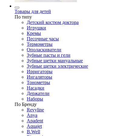
Товары для детей
По типу
Детский костюм доктора
Игрушки
Кремы
Песочные часы
Термометры
Ополаскиватели
Зубные пасты и гели
Зубные щетки мануальные
Зубные щетки электрические
Ирригаторы
Ингаляторы
Тонометры
Насадки
Держатели
Наборы
По Бренду
Revyline
Anya
Apadent
Aquajet
B.Well