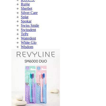
Ruijie
Sherbet
Silver Care
Splat
Spokar
Swiss Smile
Swissdent
TePe
Waterdent
White Glo
Wisdom