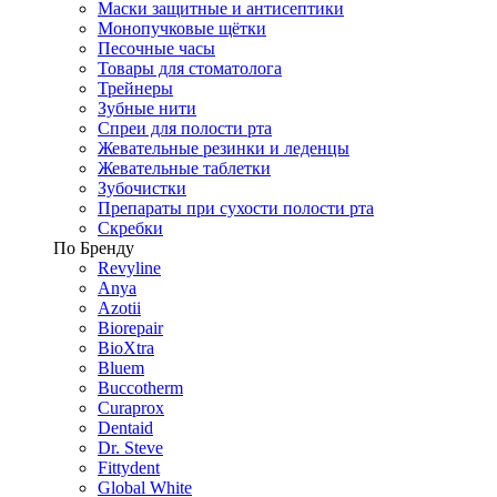
Маски защитные и антисептики
Монопучковые щётки
Песочные часы
Товары для стоматолога
Трейнеры
Зубные нити
Спреи для полости рта
Жевательные резинки и леденцы
Жевательные таблетки
Зубочистки
Препараты при сухости полости рта
Скребки
По Бренду
Revyline
Anya
Azotii
Biorepair
BioXtra
Bluem
Buccotherm
Curaprox
Dentaid
Dr. Steve
Fittydent
Global White