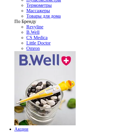
Термометры
Массажеры
Товары для дома
По Бренду
Revyline
B.Well
CS Medica
Little Doctor
Omron
Акции