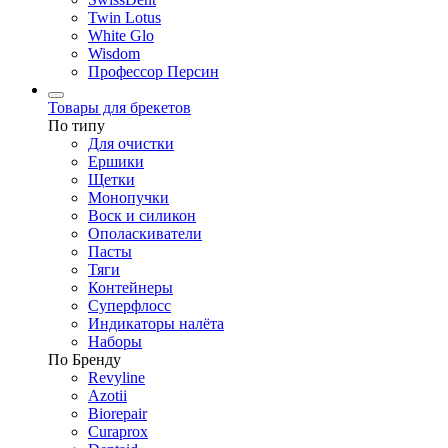
Twin Lotus
White Glo
Wisdom
Профессор Персин
Товары для брекетов
По типу
Для очистки
Ершики
Щетки
Монопучки
Воск и силикон
Ополаскиватели
Пасты
Тяги
Контейнеры
Суперфлосс
Индикаторы налёта
Наборы
По Бренду
Revyline
Azotii
Biorepair
Curaprox