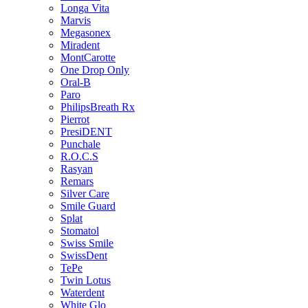
Longa Vita
Marvis
Megasonex
Miradent
MontCarotte
One Drop Only
Oral-B
Paro
PhilipsBreath Rx
Pierrot
PresiDENT
Punchale
R.O.C.S
Rasyan
Remars
Silver Care
Smile Guard
Splat
Stomatol
Swiss Smile
SwissDent
TePe
Twin Lotus
Waterdent
White Glo