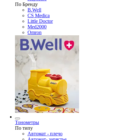
По Бренду
B.Well
CS Medica
Little Doctor
Med2000
Omron
Тонометры
По типу
Автомат - плечо
Автомат- запястье