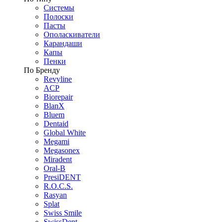
Системы
Полоски
Пасты
Ополаскиватели
Карандаши
Капы
Пенки
По Бренду
Revyline
ACP
Biorepair
BlanX
Bluem
Dentaid
Global White
Megami
Megasonex
Miradent
Oral-B
PresiDENT
R.O.C.S.
Rasyan
Splat
Swiss Smile
SwissDent