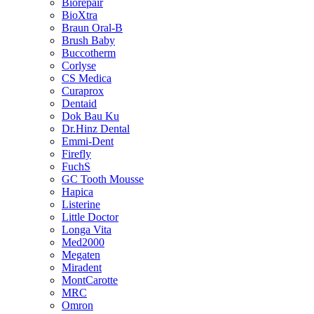
Biorepair
BioXtra
Braun Oral-B
Brush Baby
Buccotherm
Corlyse
CS Medica
Curaprox
Dentaid
Dok Bau Ku
Dr.Hinz Dental
Emmi-Dent
Firefly
FuchS
GC Tooth Mousse
Hapica
Listerine
Little Doctor
Longa Vita
Med2000
Megaten
Miradent
MontCarotte
MRC
Omron