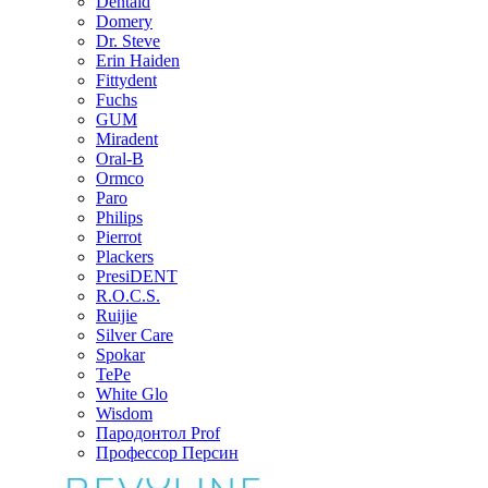
Dentaid
Domery
Dr. Steve
Erin Haiden
Fittydent
Fuchs
GUM
Miradent
Oral-B
Ormco
Paro
Philips
Pierrot
Plackers
PresiDENT
R.O.C.S.
Ruijie
Silver Care
Spokar
TePe
White Glo
Wisdom
Пародонтол Prof
Профессор Персин