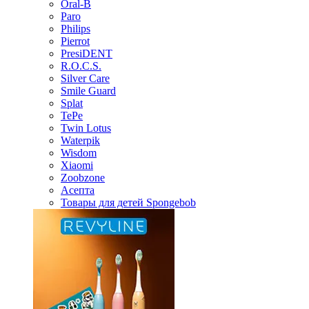
Oral-B
Paro
Philips
Pierrot
PresiDENT
R.O.C.S.
Silver Care
Smile Guard
Splat
TePe
Twin Lotus
Waterpik
Wisdom
Xiaomi
Zoobzone
Асепта
Товары для детей Spongebob