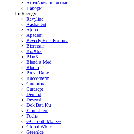
Антибактериальные
Наборы
По Бренду
Revyline
Aashadent
Ajona
Apadent
Beverly Hills Formula
Biorepair
BioXtra
BlanX
Blend-a-Med
Bluem
Brush Baby
Buccotherm
Curaprox
Curasept
Dentaid
Desensin
Dok Bau Ku
Emmi-Dent
Fuchs
GC Tooth Mousse
Global White
GreenIce