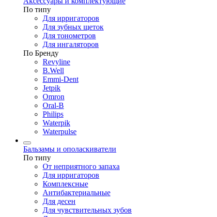
Аксессуары и комплектующие
По типу
Для ирригаторов
Для зубных щеток
Для тонометров
Для ингаляторов
По Бренду
Revyline
B.Well
Emmi-Dent
Jetpik
Omron
Oral-B
Philips
Waterpik
Waterpulse
Бальзамы и ополаскиватели
По типу
От неприятного запаха
Для ирригаторов
Комплексные
Антибактериальные
Для десен
Для чувствительных зубов