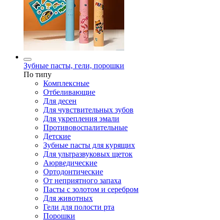
Зубные пасты, гели, порошки
По типу
Комплексные
Отбеливающие
Для десен
Для чувствительных зубов
Для укрепления эмали
Противовоспалительные
Детские
Зубные пасты для курящих
Для ультразвуковых щеток
Аюрведические
Ортодонтические
От неприятного запаха
Пасты с золотом и серебром
Для животных
Гели для полости рта
Порошки