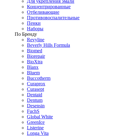
Для укрепления эмали
Концентрированные
Отбеливающие
Противовоспалительные
Пенки
Наборы
По Бренду
Revyline
Beverly Hills Formula
Biomed
Biorepair
BioXtra
Blanx
Bluem
Buccotherm
Curaprox
Curasept
Dentaid
Dentum
Desensin
FuchS
Global White
GreenIce
Listerine
Longa Vita