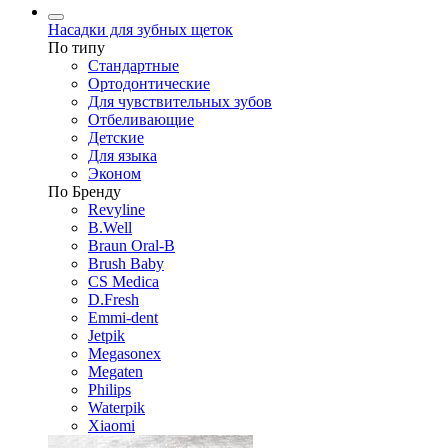
Насадки для зубных щеток
По типу
Стандартные
Ортодонтические
Для чувствительных зубов
Отбеливающие
Детские
Для языка
Эконом
По Бренду
Revyline
B.Well
Braun Oral-B
Brush Baby
CS Medica
D.Fresh
Emmi-dent
Jetpik
Megasonex
Megaten
Philips
Waterpik
Xiaomi