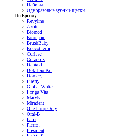
Наборы
Одноразовые зубные щетки
По Бренду
Revyline
Azotii
Biomed
Biorepair
BrushBaby
Buccotherm
Corlyse
Curaprox
Dentaid
Dok Bau Ku
Domery
Firefly
Global White
Longa Vita
Marvis
Miradent
One Drop Only
Oral-B
Paro
Pierrot
President
R.O.C.S.