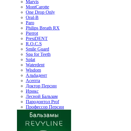
Marvis
MontCarotte
One Drop Only
Oral-B
Paro
Philips Breath RX
Pierrot
PresiDENT
R.O.C.S
Smile Guard
Spa for Teeth
Splat
Waterdent
Wisdom
Альбадент
Асепта
Доктор Персин
Ирикс
Лесной Бальзам
Пародонтол Prof
Профессор Персин