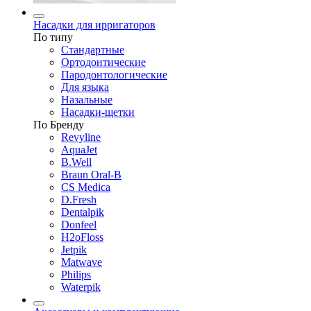
Насадки для ирригаторов
По типу
Стандартные
Ортодонтические
Пародонтологические
Для языка
Назальные
Насадки-щетки
По Бренду
Revyline
AquaJet
B.Well
Braun Oral-B
CS Medica
D.Fresh
Dentalpik
Donfeel
H2oFloss
Jetpik
Matwave
Philips
Waterpik