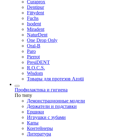
Curaprox
Dentipur
Fittydent
Fuchs
Isodent
Miradent
NaturDent
One Drop Only
Oral-B
Paro
Pierrot
PresiDENT
R.O.C.S.
Wisdom
Товары для протезов Azotii
Профилактика и гигиена
По типу
Демонстрационные модели
Держатели и подставки
Ершики
Игрушки с зубами
Капы
Контейнеры
Литература