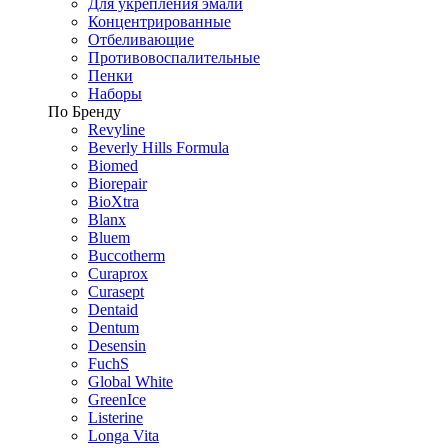
Для укрепления эмали
Концентрированные
Отбеливающие
Противовоспалительные
Пенки
Наборы
По Бренду
Revyline
Beverly Hills Formula
Biomed
Biorepair
BioXtra
Blanx
Bluem
Buccotherm
Curaprox
Curasept
Dentaid
Dentum
Desensin
FuchS
Global White
GreenIce
Listerine
Longa Vita