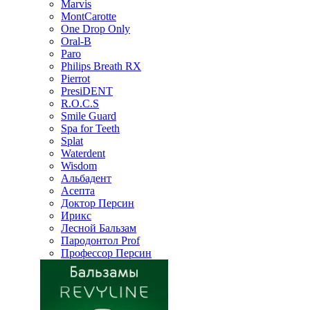
Marvis
MontCarotte
One Drop Only
Oral-B
Paro
Philips Breath RX
Pierrot
PresiDENT
R.O.C.S
Smile Guard
Spa for Teeth
Splat
Waterdent
Wisdom
Альбадент
Асепта
Доктор Персин
Ирикс
Лесной Бальзам
Пародонтол Prof
Профессор Персин