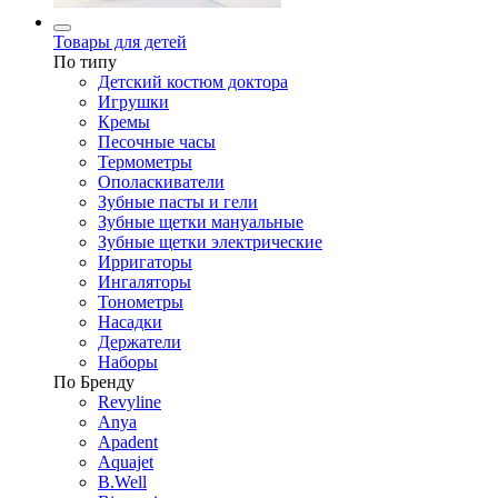
Товары для детей
По типу
Детский костюм доктора
Игрушки
Кремы
Песочные часы
Термометры
Ополаскиватели
Зубные пасты и гели
Зубные щетки мануальные
Зубные щетки электрические
Ирригаторы
Ингаляторы
Тонометры
Насадки
Держатели
Наборы
По Бренду
Revyline
Anya
Apadent
Aquajet
B.Well