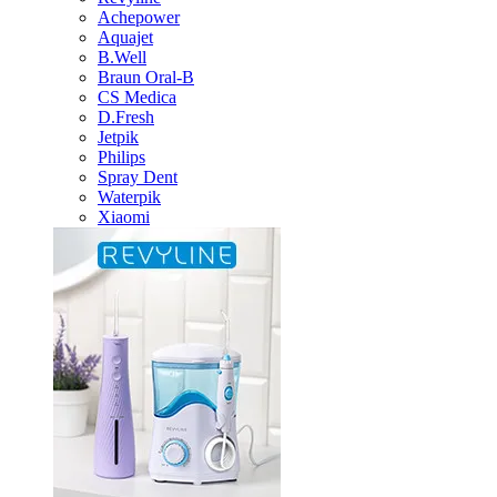
Achepower
Aquajet
B.Well
Braun Oral-B
CS Medica
D.Fresh
Jetpik
Philips
Spray Dent
Waterpik
Xiaomi