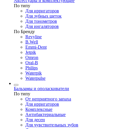
Аксессуары и комплектующие
По типу
Для ирригаторов
Для зубных щеток
Для тонометров
Для ингаляторов
По Бренду
Revyline
B.Well
Emmi-Dent
Jetpik
Omron
Oral-B
Philips
Waterpik
Waterpulse
Бальзамы и ополаскиватели
По типу
От неприятного запаха
Для ирригаторов
Комплексные
Антибактериальные
Для десен
Для чувствительных зубов