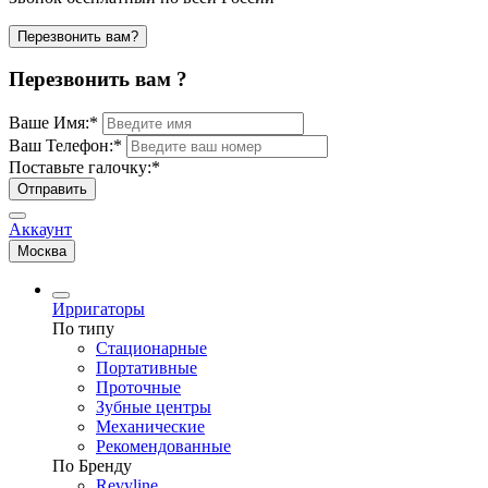
Перезвонить вам?
Перезвонить вам ?
Ваше Имя:
*
Ваш Телефон:
*
Поставьте галочку:
*
Отправить
Аккаунт
Москва
Ирригаторы
По типу
Стационарные
Портативные
Проточные
Зубные центры
Механические
Рекомендованные
По Бренду
Revyline