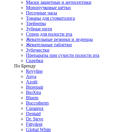
Маски защитные и антисептики
Монопучковые щётки
Песочные часы
Товары для стоматолога
Трейнеры
Зубные нити
Спреи для полости рта
Жевательные резинки и леденцы
Жевательные таблетки
Зубочистки
Препараты при сухости полости рта
Скребки
По Бренду
Revyline
Anya
Azotii
Biorepair
BioXtra
Bluem
Buccotherm
Curaprox
Dentaid
Dr. Steve
Fittydent
Global White