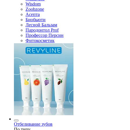
Wisdom
Zoobzone
Асепта
Биобьюти
Лесной Бальзам
Пародонтол Prof
Профессор Персин
Фитокосметик
Отбеливание зубов
По типу