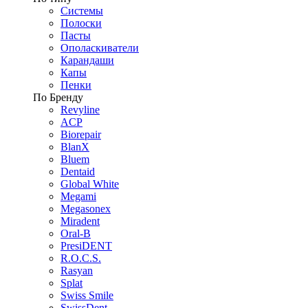
Системы
Полоски
Пасты
Ополаскиватели
Карандаши
Капы
Пенки
По Бренду
Revyline
ACP
Biorepair
BlanX
Bluem
Dentaid
Global White
Megami
Megasonex
Miradent
Oral-B
PresiDENT
R.O.C.S.
Rasyan
Splat
Swiss Smile
SwissDent