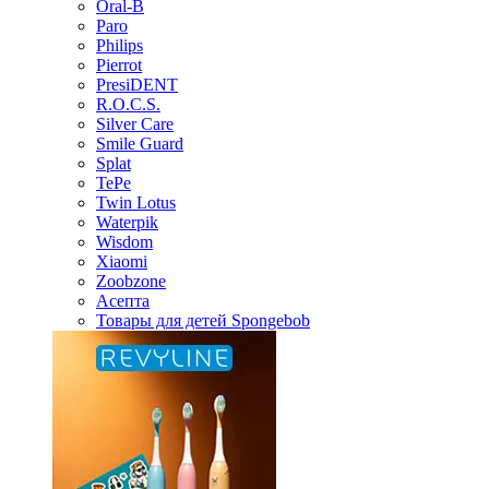
Oral-B
Paro
Philips
Pierrot
PresiDENT
R.O.C.S.
Silver Care
Smile Guard
Splat
TePe
Twin Lotus
Waterpik
Wisdom
Xiaomi
Zoobzone
Асепта
Товары для детей Spongebob