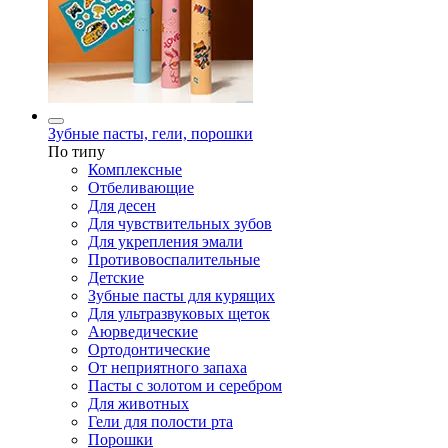
Зубные пасты, гели, порошки
По типу
Комплексные
Отбеливающие
Для десен
Для чувствительных зубов
Для укрепления эмали
Противовоспалительные
Детские
Зубные пасты для курящих
Для ультразвуковых щеток
Аюрведические
Ортодонтические
От неприятного запаха
Пасты с золотом и серебром
Для животных
Гели для полости рта
Порошки