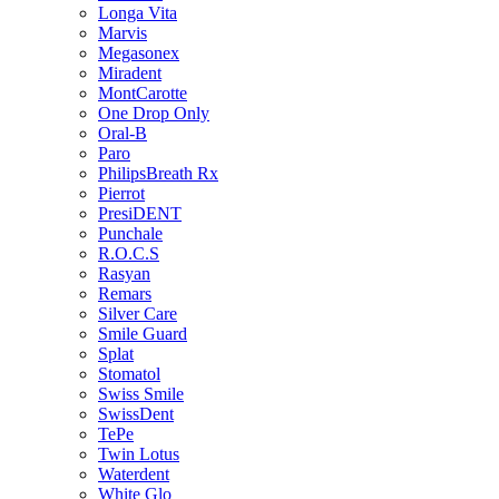
Longa Vita
Marvis
Megasonex
Miradent
MontCarotte
One Drop Only
Oral-B
Paro
PhilipsBreath Rx
Pierrot
PresiDENT
Punchale
R.O.C.S
Rasyan
Remars
Silver Care
Smile Guard
Splat
Stomatol
Swiss Smile
SwissDent
TePe
Twin Lotus
Waterdent
White Glo