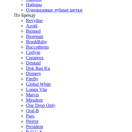
Наборы
Одноразовые зубные щетки
По Бренду
Revyline
Azotii
Biomed
Biorepair
BrushBaby
Buccotherm
Corlyse
Curaprox
Dentaid
Dok Bau Ku
Domery
Firefly
Global White
Longa Vita
Marvis
Miradent
One Drop Only
Oral-B
Paro
Pierrot
President
R.O.C.S.