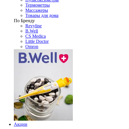
Термометры
Массажеры
Товары для дома
По Бренду
Revyline
B.Well
CS Medica
Little Doctor
Omron
Акции