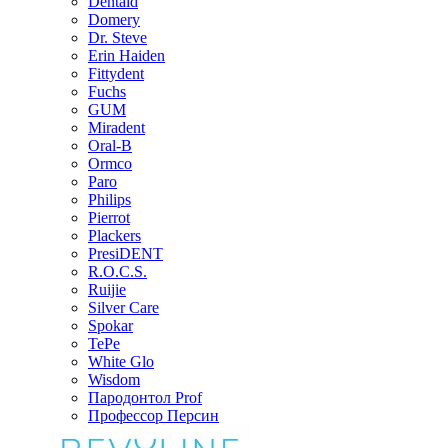
Dentaid
Domery
Dr. Steve
Erin Haiden
Fittydent
Fuchs
GUM
Miradent
Oral-B
Ormco
Paro
Philips
Pierrot
Plackers
PresiDENT
R.O.C.S.
Ruijie
Silver Care
Spokar
TePe
White Glo
Wisdom
Пародонтол Prof
Профессор Персин