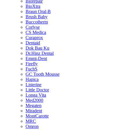
Biorepair
BioXtra
Braun Oral-B
Brush Baby
Buccotherm
Corlyse
CS Medica
Curaprox
Dentaid
Dok Bau Ku
Dr.Hinz Dental
Emmi-Dent
Firefly
FuchS
GC Tooth Mousse
Hapica
Listerine
Little Doctor
Longa Vita
Med2000
Megaten
Miradent
MontCarotte
MRC
Omron