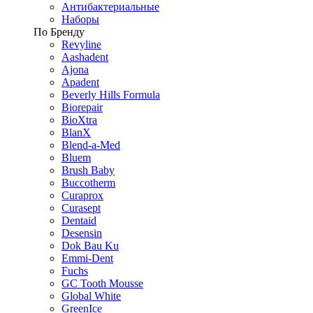
Антибактериальные
Наборы
По Бренду
Revyline
Aashadent
Ajona
Apadent
Beverly Hills Formula
Biorepair
BioXtra
BlanX
Blend-a-Med
Bluem
Brush Baby
Buccotherm
Curaprox
Curasept
Dentaid
Desensin
Dok Bau Ku
Emmi-Dent
Fuchs
GC Tooth Mousse
Global White
GreenIce