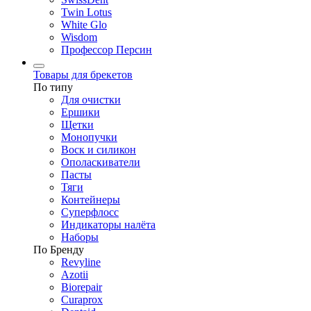
Twin Lotus
White Glo
Wisdom
Профессор Персин
Товары для брекетов
По типу
Для очистки
Ершики
Щетки
Монопучки
Воск и силикон
Ополаскиватели
Пасты
Тяги
Контейнеры
Суперфлосс
Индикаторы налёта
Наборы
По Бренду
Revyline
Azotii
Biorepair
Curaprox