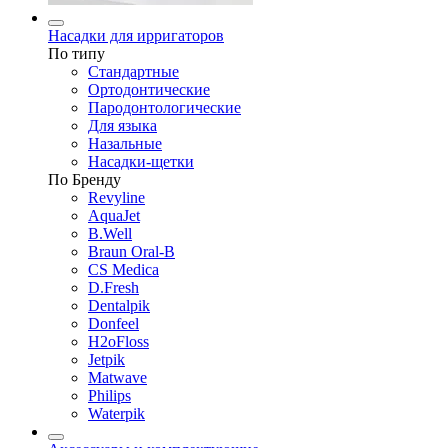
Насадки для ирригаторов
По типу
Стандартные
Ортодонтические
Пародонтологические
Для языка
Назальные
Насадки-щетки
По Бренду
Revyline
AquaJet
B.Well
Braun Oral-B
CS Medica
D.Fresh
Dentalpik
Donfeel
H2oFloss
Jetpik
Matwave
Philips
Waterpik