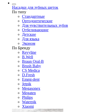
Насадки для зубных щеток
По типу
Стандартные
Ортодонтические
Для чувствительных зубов
Отбеливающие
Детские
Для языка
Эконом
По Бренду
Revyline
B.Well
Braun Oral-B
Brush Baby
CS Medica
D.Fresh
Emmi-dent
Jetpik
Megasonex
Megaten
Philips
Waterpik
Xiaomi