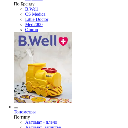
По Бренду
B.Well
CS Medica
Little Doctor
Med2000
Omron
Тонометры
По типу
Автомат - плечо
Автомат- запястье