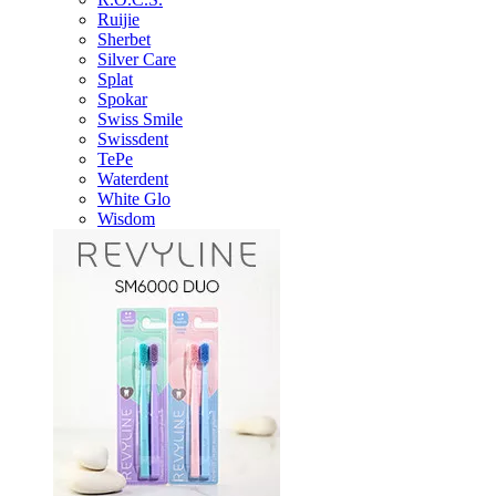
Ruijie
Sherbet
Silver Care
Splat
Spokar
Swiss Smile
Swissdent
TePe
Waterdent
White Glo
Wisdom