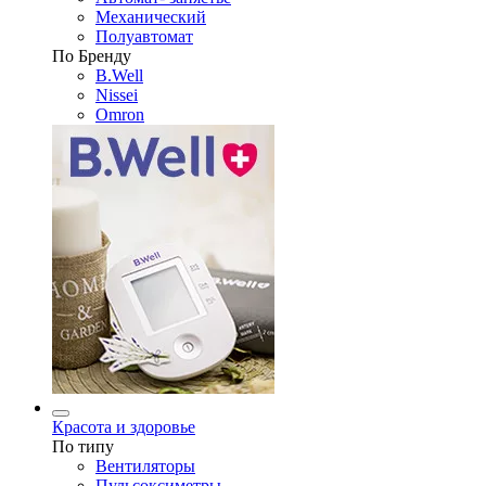
Механический
Полуавтомат
По Бренду
B.Well
Nissei
Omron
Красота и здоровье
По типу
Вентиляторы
Пульсоксиметры