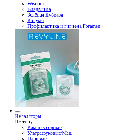
Wisdom
ВладМиВа
Зелёная Дубрава
Колумб
Профилактика и гигиена Foramen
Ингаляторы
По типу
Компрессорные
Ультразвуковые\Меш
Паровые