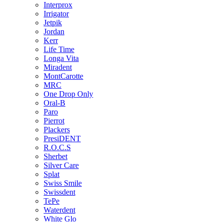
Interprox
Irrigator
Jetpik
Jordan
Kerr
Life Time
Longa Vita
Miradent
MontCarotte
MRC
One Drop Only
Oral-B
Paro
Pierrot
Plackers
PresiDENT
R.O.C.S
Sherbet
Silver Care
Splat
Swiss Smile
Swissdent
TePe
Waterdent
White Glo