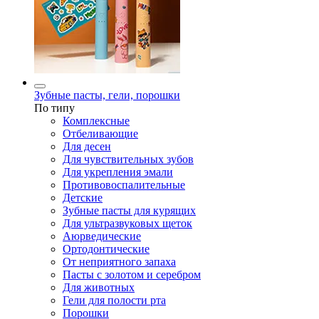
Зубные пасты, гели, порошки
По типу
Комплексные
Отбеливающие
Для десен
Для чувствительных зубов
Для укрепления эмали
Противовоспалительные
Детские
Зубные пасты для курящих
Для ультразвуковых щеток
Аюрведические
Ортодонтические
От неприятного запаха
Пасты с золотом и серебром
Для животных
Гели для полости рта
Порошки