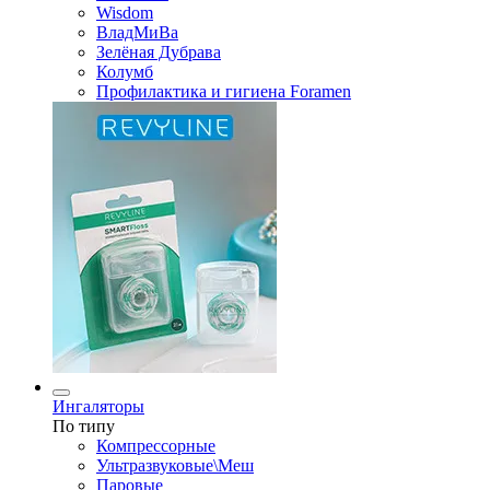
Wisdom
ВладМиВа
Зелёная Дубрава
Колумб
Профилактика и гигиена Foramen
Ингаляторы
По типу
Компрессорные
Ультразвуковые\Меш
Паровые