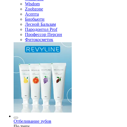
Wisdom
Zoobzone
Асепта
Биобьюти
Лесной Бальзам
Пародонтол Prof
Профессор Персин
Фитокосметик
Отбеливание зубов
По типу