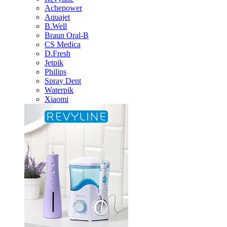
Achepower
Aquajet
B.Well
Braun Oral-B
CS Medica
D.Fresh
Jetpik
Philips
Spray Dent
Waterpik
Xiaomi