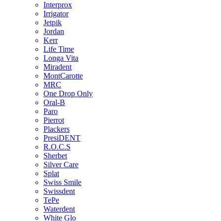
Interprox
Irrigator
Jetpik
Jordan
Kerr
Life Time
Longa Vita
Miradent
MontCarotte
MRC
One Drop Only
Oral-B
Paro
Pierrot
Plackers
PresiDENT
R.O.C.S
Sherbet
Silver Care
Splat
Swiss Smile
Swissdent
TePe
Waterdent
White Glo