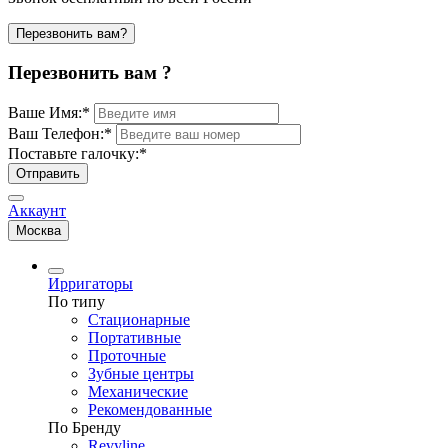
Перезвонить вам?
Перезвонить вам ?
Ваше Имя:
*
Ваш Телефон:
*
Поставьте галочку:
*
Отправить
Аккаунт
Москва
Ирригаторы
По типу
Стационарные
Портативные
Проточные
Зубные центры
Механические
Рекомендованные
По Бренду
Revyline