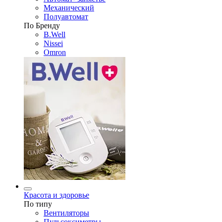
Механический
Полуавтомат
По Бренду
B.Well
Nissei
Omron
Красота и здоровье
По типу
Вентиляторы
Пульсоксиметры