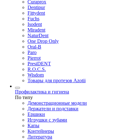
Curaprox
Dentipur
Fittydent
Fuchs
Isodent
Miradent
NaturDent
One Drop Only
Oral-B
Paro
Pierrot
PresiDENT
R.O.C.S.
Wisdom
Товары для протезов Azotii
Профилактика и гигиена
По типу
Демонстрационные модели
Держатели и подставки
Ершики
Игрушки с зубами
Капы
Контейнеры
Литература