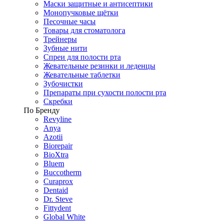
Маски защитные и антисептики
Монопучковые щётки
Песочные часы
Товары для стоматолога
Трейнеры
Зубные нити
Спреи для полости рта
Жевательные резинки и леденцы
Жевательные таблетки
Зубочистки
Препараты при сухости полости рта
Скребки
По Бренду
Revyline
Anya
Azotii
Biorepair
BioXtra
Bluem
Buccotherm
Curaprox
Dentaid
Dr. Steve
Fittydent
Global White