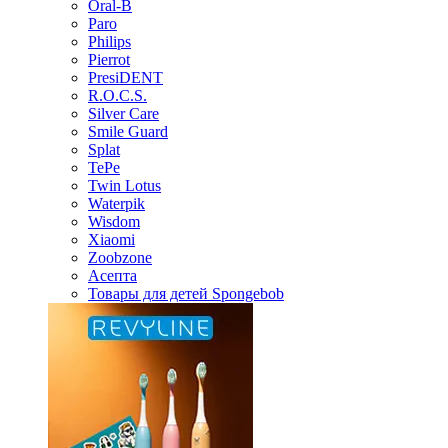
Oral-B
Paro
Philips
Pierrot
PresiDENT
R.O.C.S.
Silver Care
Smile Guard
Splat
TePe
Twin Lotus
Waterpik
Wisdom
Xiaomi
Zoobzone
Асепта
Товары для детей Spongebob