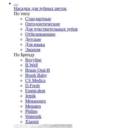
Насадки для зубных щеток
По типу
Стандартные
Ортодонтические
Для чувствительных зубов
Отбеливающие
Детские
Для языка
Эконом
По Бренду
Revyline
B.Well
Braun Oral-B
Brush Baby
CS Medica
D.Fresh
Emmi-dent
Jetpik
Megasonex
Megaten
Philips
Waterpik
Xiaomi