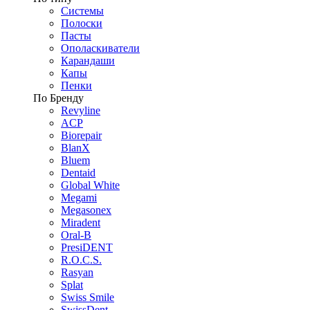
Системы
Полоски
Пасты
Ополаскиватели
Карандаши
Капы
Пенки
По Бренду
Revyline
ACP
Biorepair
BlanX
Bluem
Dentaid
Global White
Megami
Megasonex
Miradent
Oral-B
PresiDENT
R.O.C.S.
Rasyan
Splat
Swiss Smile
SwissDent