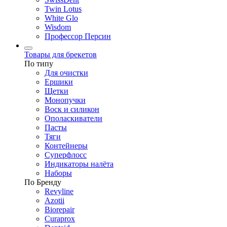
Twin Lotus
White Glo
Wisdom
Профессор Персин
Товары для брекетов
По типу
Для очистки
Ершики
Щетки
Монопучки
Воск и силикон
Ополаскиватели
Пасты
Тяги
Контейнеры
Суперфлосс
Индикаторы налёта
Наборы
По Бренду
Revyline
Azotii
Biorepair
Curaprox