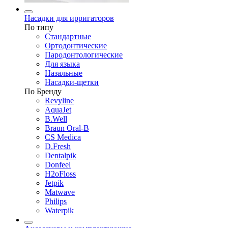
Насадки для ирригаторов
По типу
Стандартные
Ортодонтические
Пародонтологические
Для языка
Назальные
Насадки-щетки
По Бренду
Revyline
AquaJet
B.Well
Braun Oral-B
CS Medica
D.Fresh
Dentalpik
Donfeel
H2oFloss
Jetpik
Matwave
Philips
Waterpik