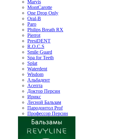
Marvis
MontCarotte
One Drop Only
Oral-B
Paro
Philips Breath RX
Pierrot
PresiDENT
R.O.C.S
Smile Guard
Spa for Teeth
Splat
Waterdent
Wisdom
Альбадент
Асепта
Доктор Персин
Ирикс
Лесной Бальзам
Пародонтол Prof
Профессор Персин