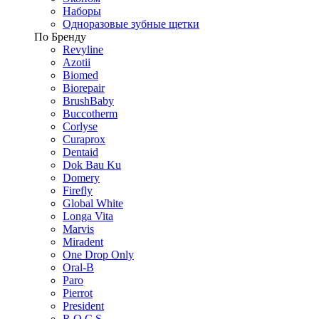
Наборы
Одноразовые зубные щетки
По Бренду
Revyline
Azotii
Biomed
Biorepair
BrushBaby
Buccotherm
Corlyse
Curaprox
Dentaid
Dok Bau Ku
Domery
Firefly
Global White
Longa Vita
Marvis
Miradent
One Drop Only
Oral-B
Paro
Pierrot
President
R.O.C.S.