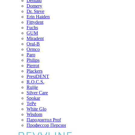
Dentaid
Domery
Dr. Steve
Erin Haiden
Fittydent
Fuchs
GUM
Miradent
Oral-B
Ormco
Paro
Philips
Pierrot
Plackers
PresiDENT
R.O.C.S.
Ruijie
Silver Care
Spokar
TePe
White Glo
Wisdom
Пародонтол Prof
Профессор Персин