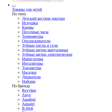
Товары для детей
По типу
Детский костюм доктора
Игрушки
Кремы
Песочные часы
Термометры
Ополаскиватели
Зубные пасты и гели
Зубные щетки мануальные
Зубные щетки электрические
Ирригаторы
Ингаляторы
Тонометры
Насадки
Держатели
Наборы
По Бренду
Revyline
Anya
Apadent
Aquajet
B.Well