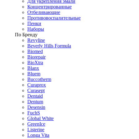
Для укрепления эмали
Концентрированные
Отбеливающие
Противовоспалительные
Пенки
Наборы
По Бренду
Revyline
Beverly Hills Formula
Biomed
Biorepair
BioXtra
Blanx
Bluem
Buccotherm
Curaprox
Curasept
Dentaid
Dentum
Desensin
FuchS
Global White
GreenIce
Listerine
Longa Vita