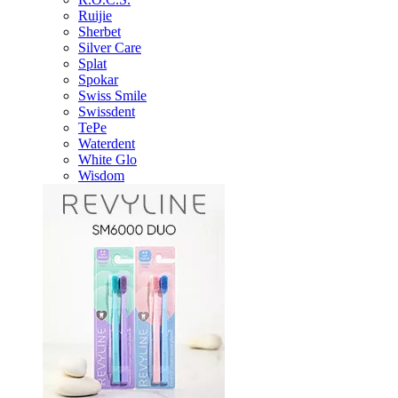
Ruijie
Sherbet
Silver Care
Splat
Spokar
Swiss Smile
Swissdent
TePe
Waterdent
White Glo
Wisdom