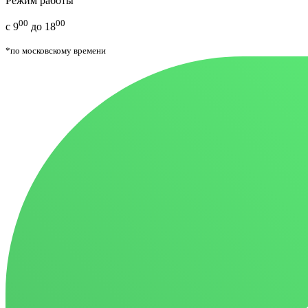
Режим работы
00
00
с 9
до 18
*по московскому времени