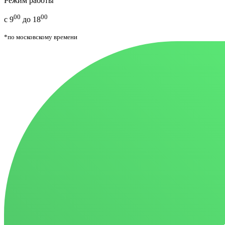
Режим работы
00
00
с 9
до 18
*по московскому времени