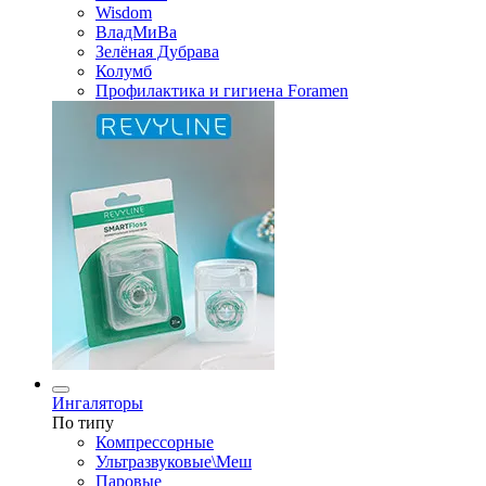
Wisdom
ВладМиВа
Зелёная Дубрава
Колумб
Профилактика и гигиена Foramen
Ингаляторы
По типу
Компрессорные
Ультразвуковые\Меш
Паровые