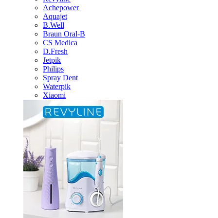
Achepower
Aquajet
B.Well
Braun Oral-B
CS Medica
D.Fresh
Jetpik
Philips
Spray Dent
Waterpik
Xiaomi