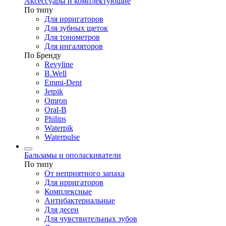
Аксессуары и комплектующие
По типу
Для ирригаторов
Для зубных щеток
Для тонометров
Для ингаляторов
По Бренду
Revyline
B.Well
Emmi-Dent
Jetpik
Omron
Oral-B
Philips
Waterpik
Waterpulse
Бальзамы и ополаскиватели
По типу
От неприятного запаха
Для ирригаторов
Комплексные
Антибактериальные
Для десен
Для чувствительных зубов