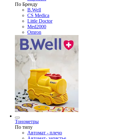
По Бренду
B.Well
CS Medica
Little Doctor
Med2000
Omron
Тонометры
По типу
Автомат - плечо
Автомат- запястье