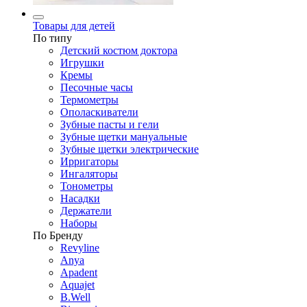
Товары для детей
По типу
Детский костюм доктора
Игрушки
Кремы
Песочные часы
Термометры
Ополаскиватели
Зубные пасты и гели
Зубные щетки мануальные
Зубные щетки электрические
Ирригаторы
Ингаляторы
Тонометры
Насадки
Держатели
Наборы
По Бренду
Revyline
Anya
Apadent
Aquajet
B.Well