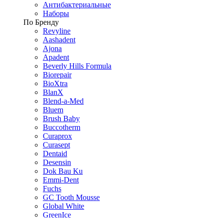
Антибактериальные
Наборы
По Бренду
Revyline
Aashadent
Ajona
Apadent
Beverly Hills Formula
Biorepair
BioXtra
BlanX
Blend-a-Med
Bluem
Brush Baby
Buccotherm
Curaprox
Curasept
Dentaid
Desensin
Dok Bau Ku
Emmi-Dent
Fuchs
GC Tooth Mousse
Global White
GreenIce