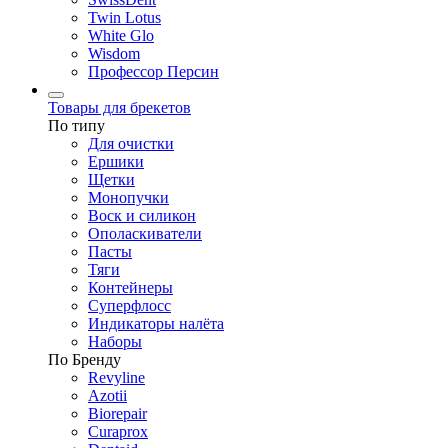
Twin Lotus
White Glo
Wisdom
Профессор Персин
Товары для брекетов
По типу
Для очистки
Ершики
Щетки
Монопучки
Воск и силикон
Ополаскиватели
Пасты
Тяги
Контейнеры
Суперфлосс
Индикаторы налёта
Наборы
По Бренду
Revyline
Azotii
Biorepair
Curaprox