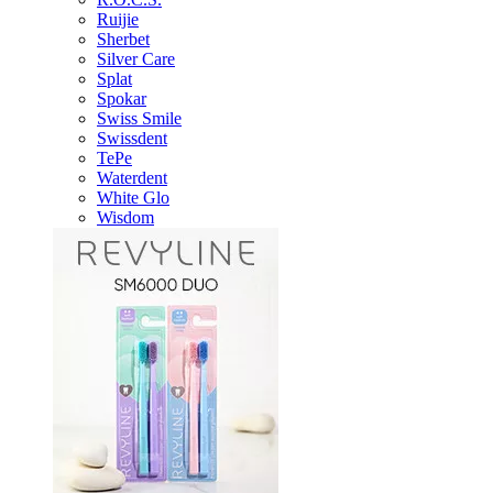
Ruijie
Sherbet
Silver Care
Splat
Spokar
Swiss Smile
Swissdent
TePe
Waterdent
White Glo
Wisdom