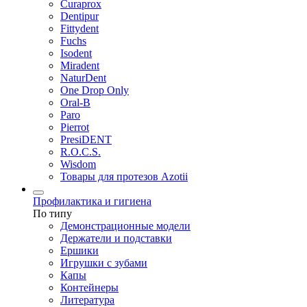
Curaprox
Dentipur
Fittydent
Fuchs
Isodent
Miradent
NaturDent
One Drop Only
Oral-B
Paro
Pierrot
PresiDENT
R.O.C.S.
Wisdom
Товары для протезов Azotii
Профилактика и гигиена
По типу
Демонстрационные модели
Держатели и подставки
Ершики
Игрушки с зубами
Капы
Контейнеры
Литература