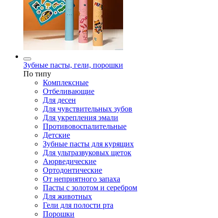
Зубные пасты, гели, порошки
По типу
Комплексные
Отбеливающие
Для десен
Для чувствительных зубов
Для укрепления эмали
Противовоспалительные
Детские
Зубные пасты для курящих
Для ультразвуковых щеток
Аюрведические
Ортодонтические
От неприятного запаха
Пасты с золотом и серебром
Для животных
Гели для полости рта
Порошки