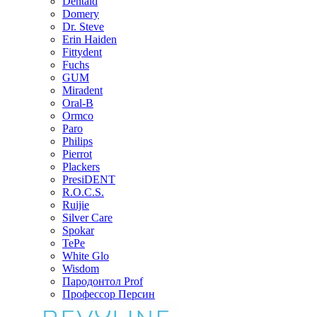
Dentaid
Domery
Dr. Steve
Erin Haiden
Fittydent
Fuchs
GUM
Miradent
Oral-B
Ormco
Paro
Philips
Pierrot
Plackers
PresiDENT
R.O.C.S.
Ruijie
Silver Care
Spokar
TePe
White Glo
Wisdom
Пародонтол Prof
Профессор Персин