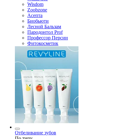
Wisdom
Zoobzone
Асепта
Биобьюти
Лесной Бальзам
Пародонтол Prof
Профессор Персин
Фитокосметик
Отбеливание зубов
По типу