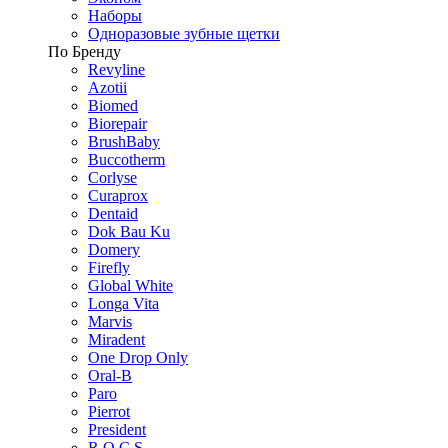
Наборы
Одноразовые зубные щетки
По Бренду
Revyline
Azotii
Biomed
Biorepair
BrushBaby
Buccotherm
Corlyse
Curaprox
Dentaid
Dok Bau Ku
Domery
Firefly
Global White
Longa Vita
Marvis
Miradent
One Drop Only
Oral-B
Paro
Pierrot
President
R.O.C.S.