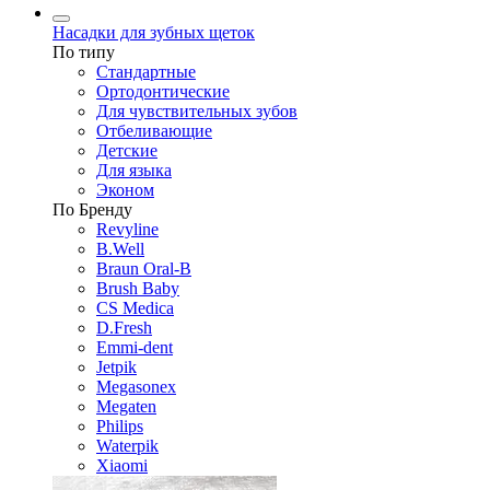
Насадки для зубных щеток
По типу
Стандартные
Ортодонтические
Для чувствительных зубов
Отбеливающие
Детские
Для языка
Эконом
По Бренду
Revyline
B.Well
Braun Oral-B
Brush Baby
CS Medica
D.Fresh
Emmi-dent
Jetpik
Megasonex
Megaten
Philips
Waterpik
Xiaomi