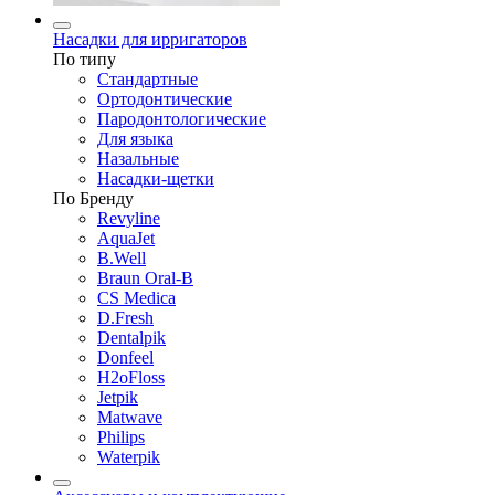
Насадки для ирригаторов
По типу
Стандартные
Ортодонтические
Пародонтологические
Для языка
Назальные
Насадки-щетки
По Бренду
Revyline
AquaJet
B.Well
Braun Oral-B
CS Medica
D.Fresh
Dentalpik
Donfeel
H2oFloss
Jetpik
Matwave
Philips
Waterpik