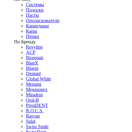
Системы
Полоски
Пасты
Ополаскиватели
Карандаши
Капы
Пенки
По Бренду
Revyline
ACP
Biorepair
BlanX
Bluem
Dentaid
Global White
Megami
Megasonex
Miradent
Oral-B
PresiDENT
R.O.C.S.
Rasyan
Splat
Swiss Smile
SwissDent