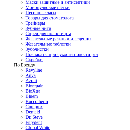
Маски защитные и антисептики
Монопучковые щётки
Песочные часы
Товары для стоматолога
Трейнеры
Зубные нити
Спреи для полости рта
Жевательные резинки и леденцы
Жевательные таблетки
Зубочистки
Препараты при сухости полости рта
Скребки
По Бренду
Revyline
Anya
Azotii
Biorepair
BioXtra
Bluem
Buccotherm
Curaprox
Dentaid
Dr. Steve
Fittydent
Global White