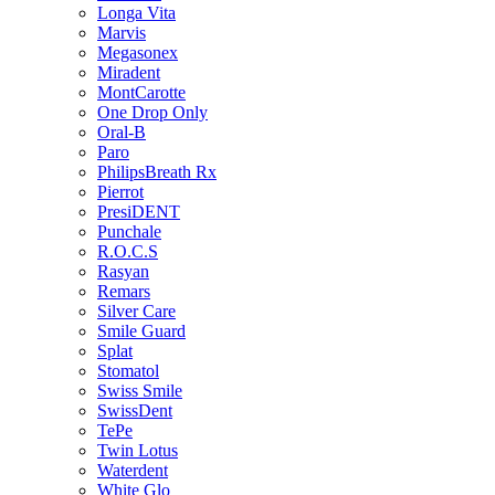
Longa Vita
Marvis
Megasonex
Miradent
MontCarotte
One Drop Only
Oral-B
Paro
PhilipsBreath Rx
Pierrot
PresiDENT
Punchale
R.O.C.S
Rasyan
Remars
Silver Care
Smile Guard
Splat
Stomatol
Swiss Smile
SwissDent
TePe
Twin Lotus
Waterdent
White Glo