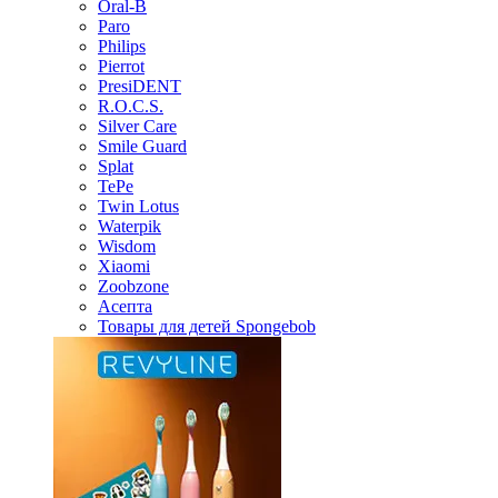
Oral-B
Paro
Philips
Pierrot
PresiDENT
R.O.C.S.
Silver Care
Smile Guard
Splat
TePe
Twin Lotus
Waterpik
Wisdom
Xiaomi
Zoobzone
Асепта
Товары для детей Spongebob