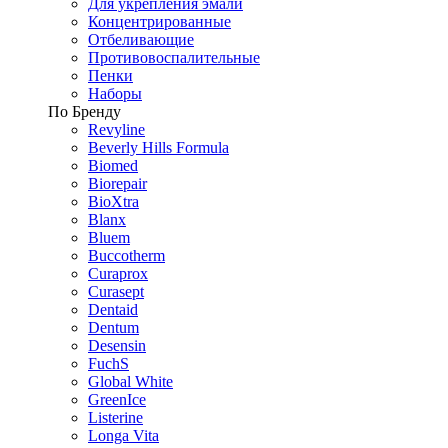
Для укрепления эмали
Концентрированные
Отбеливающие
Противовоспалительные
Пенки
Наборы
По Бренду
Revyline
Beverly Hills Formula
Biomed
Biorepair
BioXtra
Blanx
Bluem
Buccotherm
Curaprox
Curasept
Dentaid
Dentum
Desensin
FuchS
Global White
GreenIce
Listerine
Longa Vita