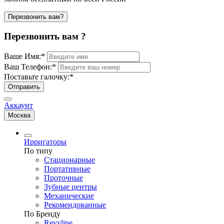
Перезвонить вам?
Перезвонить вам ?
Ваше Имя:
*
Ваш Телефон:
*
Поставьте галочку:
*
Отправить
Аккаунт
Москва
Ирригаторы
По типу
Стационарные
Портативные
Проточные
Зубные центры
Механические
Рекомендованные
По Бренду
Revyline