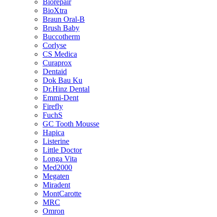
Biorepair
BioXtra
Braun Oral-B
Brush Baby
Buccotherm
Corlyse
CS Medica
Curaprox
Dentaid
Dok Bau Ku
Dr.Hinz Dental
Emmi-Dent
Firefly
FuchS
GC Tooth Mousse
Hapica
Listerine
Little Doctor
Longa Vita
Med2000
Megaten
Miradent
MontCarotte
MRC
Omron