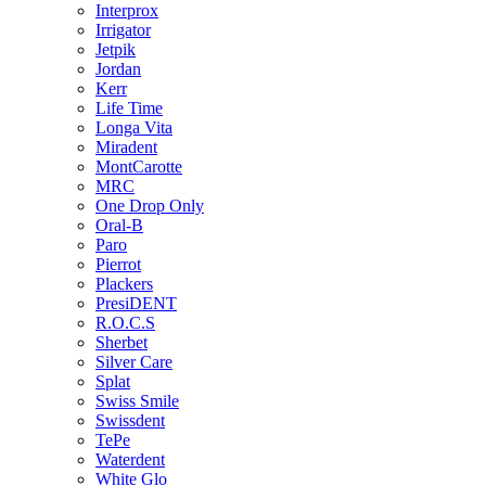
Interprox
Irrigator
Jetpik
Jordan
Kerr
Life Time
Longa Vita
Miradent
MontCarotte
MRC
One Drop Only
Oral-B
Paro
Pierrot
Plackers
PresiDENT
R.O.C.S
Sherbet
Silver Care
Splat
Swiss Smile
Swissdent
TePe
Waterdent
White Glo