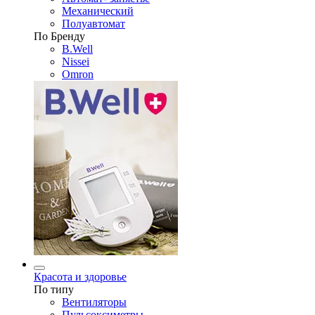
Механический
Полуавтомат
По Бренду
B.Well
Nissei
Omron
Красота и здоровье
По типу
Вентиляторы
Пульсоксиметры