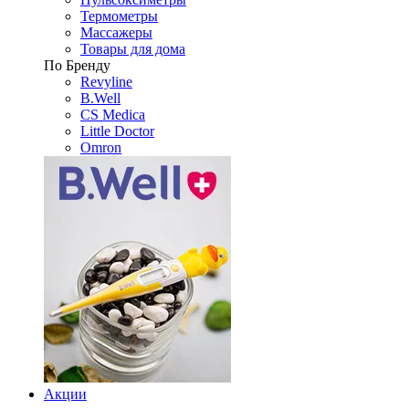
Термометры
Массажеры
Товары для дома
По Бренду
Revyline
B.Well
CS Medica
Little Doctor
Omron
Акции