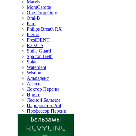
Marvis
MontCarotte
One Drop Only
Oral-B
Paro
Philips Breath RX
Pierrot
PresiDENT
R.O.C.S
Smile Guard
Spa for Teeth
Splat
Waterdent
Wisdom
Альбадент
Асепта
Доктор Персин
Ирикс
Лесной Бальзам
Пародонтол Prof
Профессор Персин