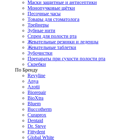
Маски защитные и антисептики
Монопучковые щётки
Песочные часы
Товары для стоматолога
Трейнеры
Зубные нити
Спреи для полости рта
Жевательные резинки и леденцы
Жевательные таблетки
Зубочистки
Препараты при сухости полости рта
Скребки
По Бренду
Revyline
Anya
Azotii
Biorepair
BioXtra
Bluem
Buccotherm
Curaprox
Dentaid
Dr. Steve
Fittydent
Global White