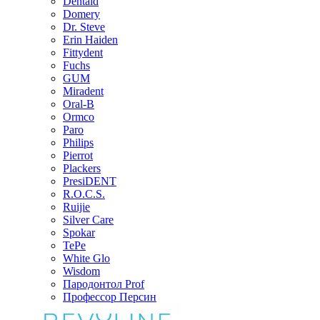
Dentaid
Domery
Dr. Steve
Erin Haiden
Fittydent
Fuchs
GUM
Miradent
Oral-B
Ormco
Paro
Philips
Pierrot
Plackers
PresiDENT
R.O.C.S.
Ruijie
Silver Care
Spokar
TePe
White Glo
Wisdom
Пародонтол Prof
Профессор Персин