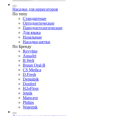
Насадки для ирригаторов
По типу
Стандартные
Ортодонтические
Пародонтологические
Для языка
Назальные
Насадки-щетки
По Бренду
Revyline
AquaJet
B.Well
Braun Oral-B
CS Medica
D.Fresh
Dentalpik
Donfeel
H2oFloss
Jetpik
Matwave
Philips
Waterpik