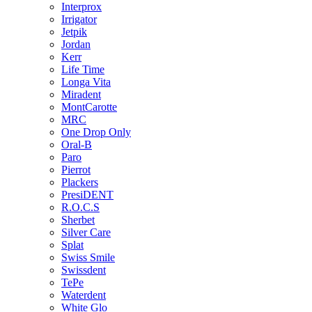
Interprox
Irrigator
Jetpik
Jordan
Kerr
Life Time
Longa Vita
Miradent
MontCarotte
MRC
One Drop Only
Oral-B
Paro
Pierrot
Plackers
PresiDENT
R.O.C.S
Sherbet
Silver Care
Splat
Swiss Smile
Swissdent
TePe
Waterdent
White Glo