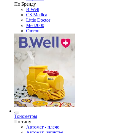
По Бренду
B.Well
CS Medica
Little Doctor
Med2000
Omron
Тонометры
По типу
Автомат - плечо
Автомат- запястье