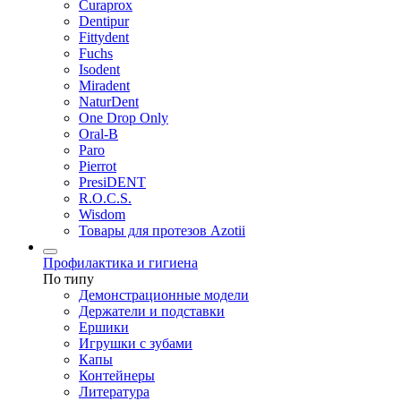
Curaprox
Dentipur
Fittydent
Fuchs
Isodent
Miradent
NaturDent
One Drop Only
Oral-B
Paro
Pierrot
PresiDENT
R.O.C.S.
Wisdom
Товары для протезов Azotii
Профилактика и гигиена
По типу
Демонстрационные модели
Держатели и подставки
Ершики
Игрушки с зубами
Капы
Контейнеры
Литература