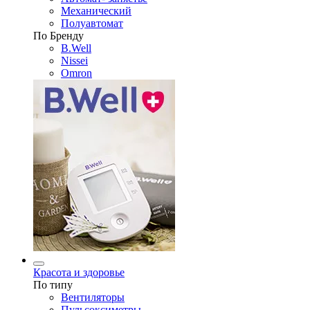
Механический
Полуавтомат
По Бренду
B.Well
Nissei
Omron
Красота и здоровье
По типу
Вентиляторы
Пульсоксиметры