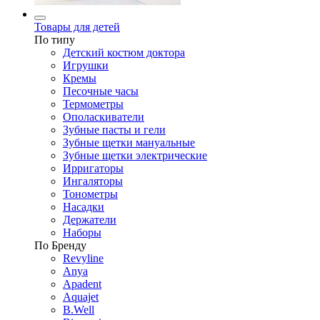
Товары для детей
По типу
Детский костюм доктора
Игрушки
Кремы
Песочные часы
Термометры
Ополаскиватели
Зубные пасты и гели
Зубные щетки мануальные
Зубные щетки электрические
Ирригаторы
Ингаляторы
Тонометры
Насадки
Держатели
Наборы
По Бренду
Revyline
Anya
Apadent
Aquajet
B.Well