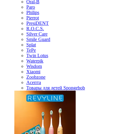
Oral-B
Paro
Philips
Pierrot
PresiDENT
R.O.C.S.
Silver Care
Smile Guard
Splat
TePe
Twin Lotus
Waterpik
Wisdom
Xiaomi
Zoobzone
Асепта
Товары для детей Spongebob