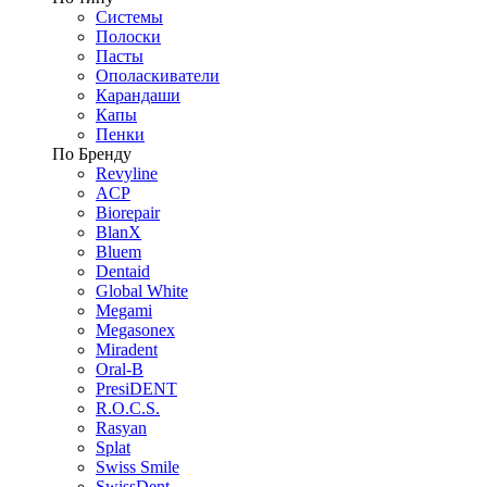
Системы
Полоски
Пасты
Ополаскиватели
Карандаши
Капы
Пенки
По Бренду
Revyline
ACP
Biorepair
BlanX
Bluem
Dentaid
Global White
Megami
Megasonex
Miradent
Oral-B
PresiDENT
R.O.C.S.
Rasyan
Splat
Swiss Smile
SwissDent