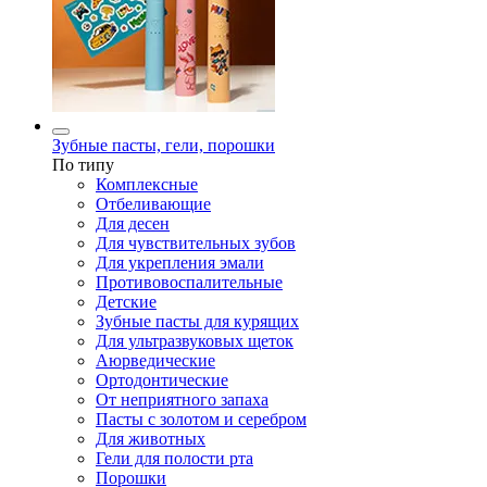
Зубные пасты, гели, порошки
По типу
Комплексные
Отбеливающие
Для десен
Для чувствительных зубов
Для укрепления эмали
Противовоспалительные
Детские
Зубные пасты для курящих
Для ультразвуковых щеток
Аюрведические
Ортодонтические
От неприятного запаха
Пасты с золотом и серебром
Для животных
Гели для полости рта
Порошки