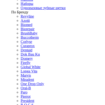
Наборы
Одноразовые зубные щетки
По Бренду
Revyline
Azotii
Biomed
Biorepair
BrushBaby
Buccotherm
Corlyse
Curaprox
Dentaid
Dok Bau Ku
Domery
Firefly
Global White
Longa Vita
Marvis
Miradent
One Drop Only
Oral-B
Paro
Pierrot
President
R.O.C.S.