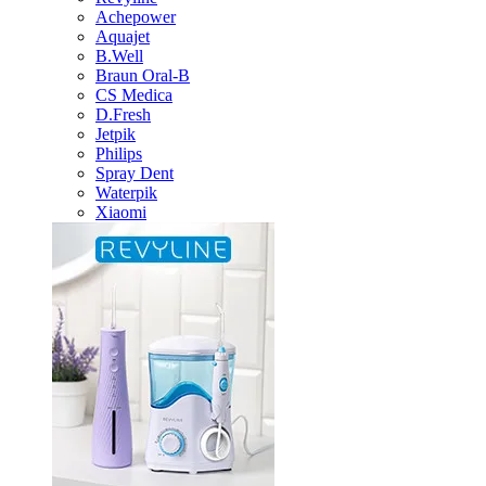
Achepower
Aquajet
B.Well
Braun Oral-B
CS Medica
D.Fresh
Jetpik
Philips
Spray Dent
Waterpik
Xiaomi