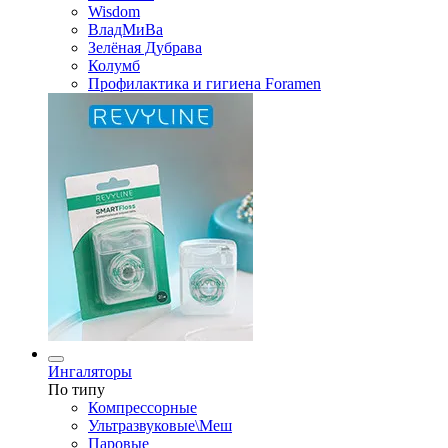
Wisdom
ВладМиВа
Зелёная Дубрава
Колумб
Профилактика и гигиена Foramen
Ингаляторы
По типу
Компрессорные
Ультразвуковые\Меш
Паровые