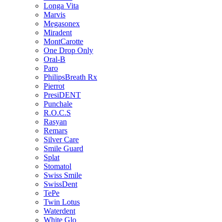
Longa Vita
Marvis
Megasonex
Miradent
MontCarotte
One Drop Only
Oral-B
Paro
PhilipsBreath Rx
Pierrot
PresiDENT
Punchale
R.O.C.S
Rasyan
Remars
Silver Care
Smile Guard
Splat
Stomatol
Swiss Smile
SwissDent
TePe
Twin Lotus
Waterdent
White Glo