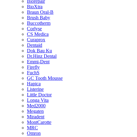
Biorepair
BioXtra
Braun Oral-B
Brush Baby
Buccotherm
Corlyse
CS Medica
Curaprox
Dentaid
Dok Bau Ku
Dr.Hinz Dental
Emmi-Dent
Firefly
FuchS
GC Tooth Mousse
Hapica
Listerine
Little Doctor
Longa Vita
Med2000
Megaten
Miradent
MontCarotte
MRC
Omron