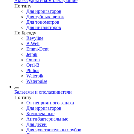
Аксессуары и комплектующие
По типу
Для ирригаторов
Для зубных щеток
Для тонометров
Для ингаляторов
По Бренду
Revyline
B.Well
Emmi-Dent
Jetpik
Omron
Oral-B
Philips
Waterpik
Waterpulse
Бальзамы и ополаскиватели
По типу
От неприятного запаха
Для ирригаторов
Комплексные
Антибактериальные
Для десен
Для чувствительных зубов