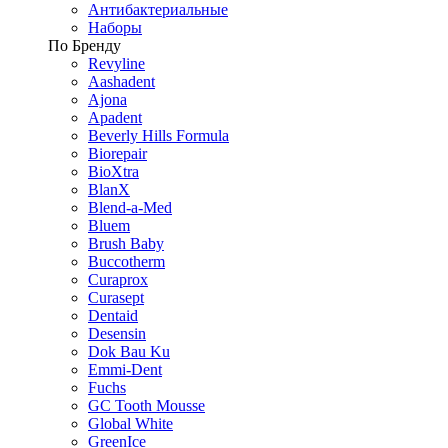
Антибактериальные
Наборы
По Бренду
Revyline
Aashadent
Ajona
Apadent
Beverly Hills Formula
Biorepair
BioXtra
BlanX
Blend-a-Med
Bluem
Brush Baby
Buccotherm
Curaprox
Curasept
Dentaid
Desensin
Dok Bau Ku
Emmi-Dent
Fuchs
GC Tooth Mousse
Global White
GreenIce