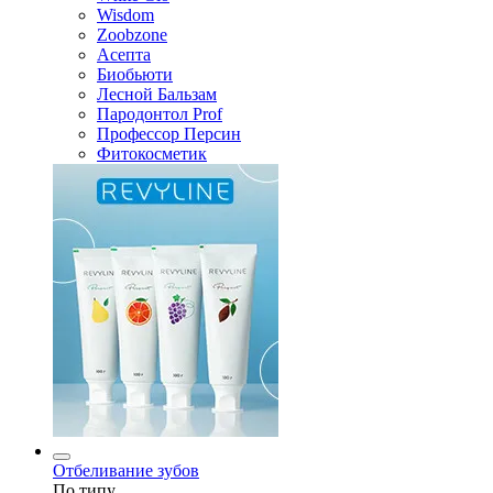
Wisdom
Zoobzone
Асепта
Биобьюти
Лесной Бальзам
Пародонтол Prof
Профессор Персин
Фитокосметик
Отбеливание зубов
По типу