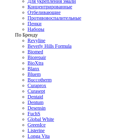
Для укрепления эмали
Концентрированные
Отбеливающие
Противовоспалительные
Пенки
Наборы
По Бренду
Revyline
Beverly Hills Formula
Biomed
Biorepair
BioXtra
Blanx
Bluem
Buccotherm
Curaprox
Curasept
Dentaid
Dentum
Desensin
FuchS
Global White
GreenIce
Listerine
Longa Vita