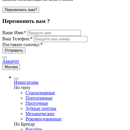
Перезвонить вам?
Перезвонить вам ?
Ваше Имя:
*
Ваш Телефон:
*
Поставьте галочку:
*
Отправить
Аккаунт
Москва
Ирригаторы
По типу
Стационарные
Портативные
Проточные
Зубные центры
Механические
Рекомендованные
По Бренду
Revyline