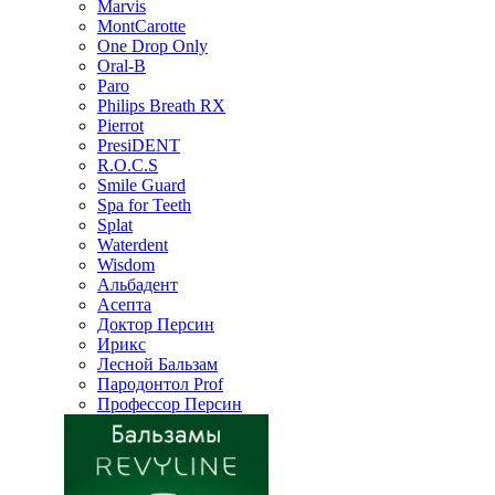
Marvis
MontCarotte
One Drop Only
Oral-B
Paro
Philips Breath RX
Pierrot
PresiDENT
R.O.C.S
Smile Guard
Spa for Teeth
Splat
Waterdent
Wisdom
Альбадент
Асепта
Доктор Персин
Ирикс
Лесной Бальзам
Пародонтол Prof
Профессор Персин