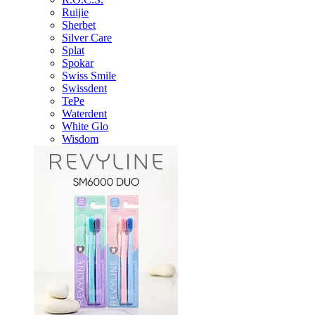
Ruijie
Sherbet
Silver Care
Splat
Spokar
Swiss Smile
Swissdent
TePe
Waterdent
White Glo
Wisdom