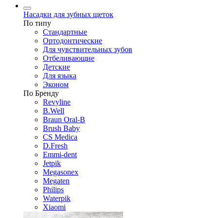
Насадки для зубных щеток
По типу
Стандартные
Ортодонтические
Для чувствительных зубов
Отбеливающие
Детские
Для языка
Эконом
По Бренду
Revyline
B.Well
Braun Oral-B
Brush Baby
CS Medica
D.Fresh
Emmi-dent
Jetpik
Megasonex
Megaten
Philips
Waterpik
Xiaomi