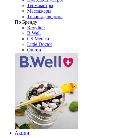
Термометры
Массажеры
Товары для дома
По Бренду
Revyline
B.Well
CS Medica
Little Doctor
Omron
Акции