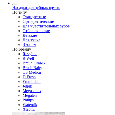
Насадки для зубных щеток
По типу
Стандартные
Ортодонтические
Для чувствительных зубов
Отбеливающие
Детские
Для языка
Эконом
По Бренду
Revyline
B.Well
Braun Oral-B
Brush Baby
CS Medica
D.Fresh
Emmi-dent
Jetpik
Megasonex
Megaten
Philips
Waterpik
Xiaomi