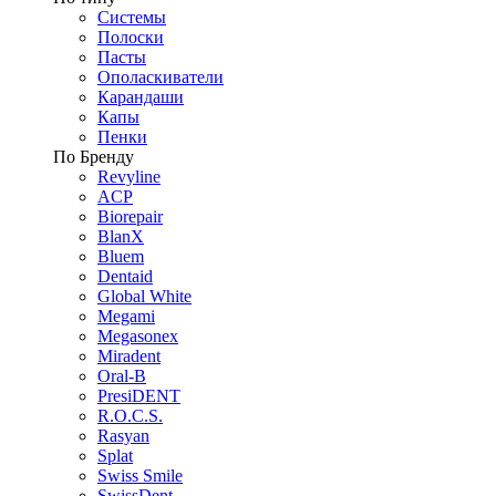
Системы
Полоски
Пасты
Ополаскиватели
Карандаши
Капы
Пенки
По Бренду
Revyline
ACP
Biorepair
BlanX
Bluem
Dentaid
Global White
Megami
Megasonex
Miradent
Oral-B
PresiDENT
R.O.C.S.
Rasyan
Splat
Swiss Smile
SwissDent