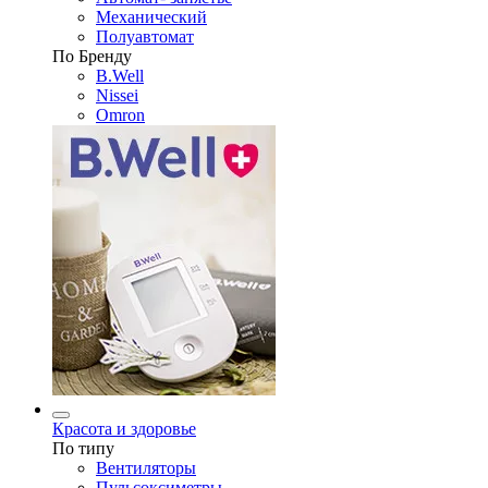
Механический
Полуавтомат
По Бренду
B.Well
Nissei
Omron
Красота и здоровье
По типу
Вентиляторы
Пульсоксиметры