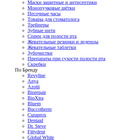
Маски защитные и антисептики
Монопучковые щётки
Песочные часы
Товары для стоматолога
Трейнеры
Зубные нити
Спреи для полости рта
Жевательные резинки и леденцы
Жевательные таблетки
Зубочистки
Препараты при сухости полости рта
Скребки
По Бренду
Revyline
Anya
Azotii
Biorepair
BioXtra
Bluem
Buccotherm
Curaprox
Dentaid
Dr. Steve
Fittydent
Global White