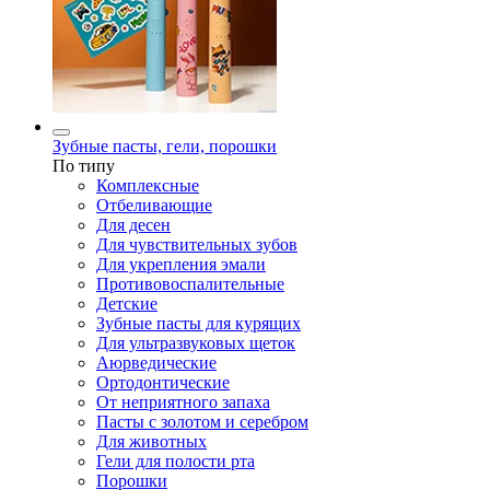
Зубные пасты, гели, порошки
По типу
Комплексные
Отбеливающие
Для десен
Для чувствительных зубов
Для укрепления эмали
Противовоспалительные
Детские
Зубные пасты для курящих
Для ультразвуковых щеток
Аюрведические
Ортодонтические
От неприятного запаха
Пасты с золотом и серебром
Для животных
Гели для полости рта
Порошки