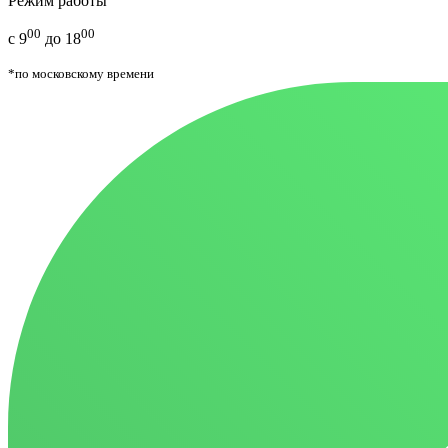
Режим работы
00
00
с 9
до 18
*по московскому времени