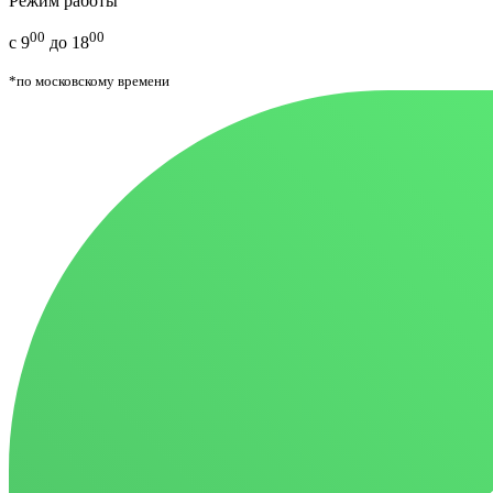
Режим работы
00
00
с 9
до 18
*по московскому времени