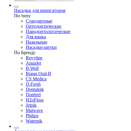
Насадки для ирригаторов
По типу
Стандартные
Ортодонтические
Пародонтологические
Для языка
Назальные
Насадки-щетки
По Бренду
Revyline
AquaJet
B.Well
Braun Oral-B
CS Medica
D.Fresh
Dentalpik
Donfeel
H2oFloss
Jetpik
Matwave
Philips
Waterpik