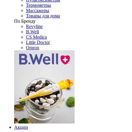
Термометры
Массажеры
Товары для дома
По Бренду
Revyline
B.Well
CS Medica
Little Doctor
Omron
Акции