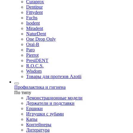
Curaprox
Dentipur
Fittydent
Fuchs
Isodent
Miradent
NaturDent
One Drop Only
Oral-B
Paro
Pierrot
PresiDENT
R.O.C.S.
Wisdom
Товары для протезов Azotii
Профилактика и гигиена
По типу
Демонстрационные модели
Держатели и подставки
Ершики
Игрушки с зубами
Капы
Контейнеры
Литература