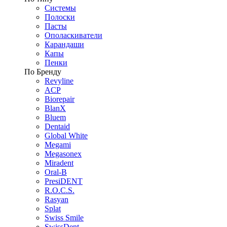
Системы
Полоски
Пасты
Ополаскиватели
Карандаши
Капы
Пенки
По Бренду
Revyline
ACP
Biorepair
BlanX
Bluem
Dentaid
Global White
Megami
Megasonex
Miradent
Oral-B
PresiDENT
R.O.C.S.
Rasyan
Splat
Swiss Smile
SwissDent