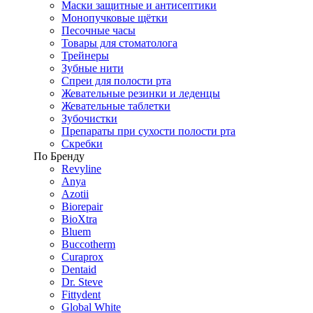
Маски защитные и антисептики
Монопучковые щётки
Песочные часы
Товары для стоматолога
Трейнеры
Зубные нити
Спреи для полости рта
Жевательные резинки и леденцы
Жевательные таблетки
Зубочистки
Препараты при сухости полости рта
Скребки
По Бренду
Revyline
Anya
Azotii
Biorepair
BioXtra
Bluem
Buccotherm
Curaprox
Dentaid
Dr. Steve
Fittydent
Global White