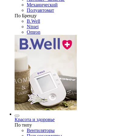
Механический
Полуавтомат
По Бренду
B.Well
Nissei
Omron
Красота и здоровье
По типу
Вентиляторы
Пульсоксиметры