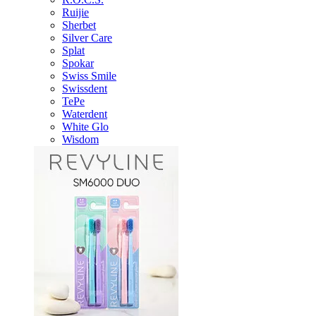
Ruijie
Sherbet
Silver Care
Splat
Spokar
Swiss Smile
Swissdent
TePe
Waterdent
White Glo
Wisdom