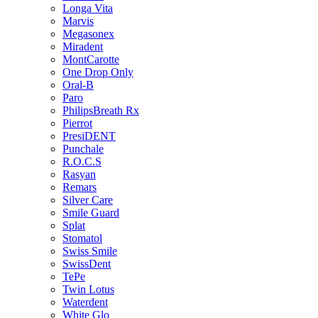
Longa Vita
Marvis
Megasonex
Miradent
MontCarotte
One Drop Only
Oral-B
Paro
PhilipsBreath Rx
Pierrot
PresiDENT
Punchale
R.O.C.S
Rasyan
Remars
Silver Care
Smile Guard
Splat
Stomatol
Swiss Smile
SwissDent
TePe
Twin Lotus
Waterdent
White Glo