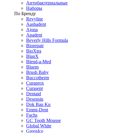
Антибактериальные
Наборы
По Бренду
Revyline
Aashadent
Ajona
Apadent
Beverly Hills Formula
Biorepair
BioXtra
BlanX
Blend-a-Med
Bluem
Brush Baby
Buccotherm
Curaprox
Curasept
Dentaid
Desensin
Dok Bau Ku
Emmi-Dent
Fuchs
GC Tooth Mousse
Global White
GreenIce