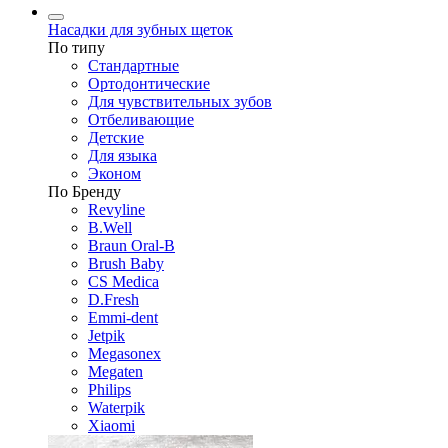
Насадки для зубных щеток
По типу
Стандартные
Ортодонтические
Для чувствительных зубов
Отбеливающие
Детские
Для языка
Эконом
По Бренду
Revyline
B.Well
Braun Oral-B
Brush Baby
CS Medica
D.Fresh
Emmi-dent
Jetpik
Megasonex
Megaten
Philips
Waterpik
Xiaomi