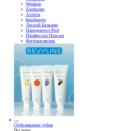
Wisdom
Zoobzone
Асепта
Биобьюти
Лесной Бальзам
Пародонтол Prof
Профессор Персин
Фитокосметик
Отбеливание зубов
По типу