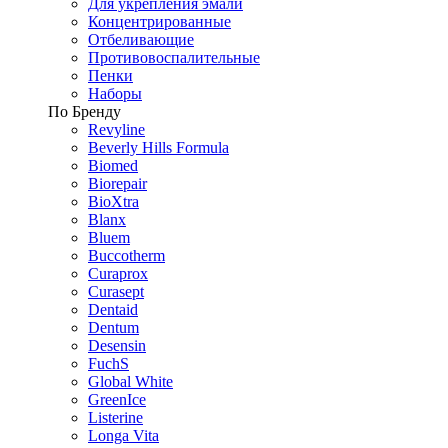
Для укрепления эмали
Концентрированные
Отбеливающие
Противовоспалительные
Пенки
Наборы
По Бренду
Revyline
Beverly Hills Formula
Biomed
Biorepair
BioXtra
Blanx
Bluem
Buccotherm
Curaprox
Curasept
Dentaid
Dentum
Desensin
FuchS
Global White
GreenIce
Listerine
Longa Vita