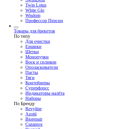
Twin Lotus
White Glo
Wisdom
Профессор Персин
Товары для брекетов
По типу
Для очистки
Ершики
Щетки
Монопучки
Воск и силикон
Ополаскиватели
Пасты
Тяги
Контейнеры
Суперфлосс
Индикаторы налёта
Наборы
По Бренду
Revyline
Azotii
Biorepair
Curaprox