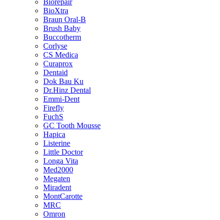
Biorepair
BioXtra
Braun Oral-B
Brush Baby
Buccotherm
Corlyse
CS Medica
Curaprox
Dentaid
Dok Bau Ku
Dr.Hinz Dental
Emmi-Dent
Firefly
FuchS
GC Tooth Mousse
Hapica
Listerine
Little Doctor
Longa Vita
Med2000
Megaten
Miradent
MontCarotte
MRC
Omron