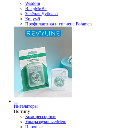
Wisdom
ВладМиВа
Зелёная Дубрава
Колумб
Профилактика и гигиена Foramen
Ингаляторы
По типу
Компрессорные
Ультразвуковые\Меш
Паровые