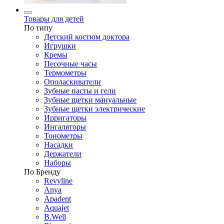
Товары для детей
По типу
Детский костюм доктора
Игрушки
Кремы
Песочные часы
Термометры
Ополаскиватели
Зубные пасты и гели
Зубные щетки мануальные
Зубные щетки электрические
Ирригаторы
Ингаляторы
Тонометры
Насадки
Держатели
Наборы
По Бренду
Revyline
Anya
Apadent
Aquajet
B.Well