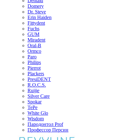
Dentaid
Domery
Dr. Steve
Erin Haiden
Fittydent
Fuchs
GUM
Miradent
Oral-B
Ormco
Paro
Philips
Pierrot
Plackers
PresiDENT
R.O.C.S.
Ruijie
Silver Care
Spokar
TePe
White Glo
Wisdom
Пародонтол Prof
Профессор Персин