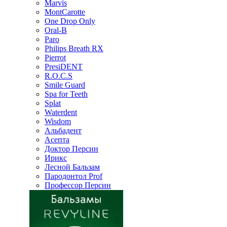
Marvis
MontCarotte
One Drop Only
Oral-B
Paro
Philips Breath RX
Pierrot
PresiDENT
R.O.C.S
Smile Guard
Spa for Teeth
Splat
Waterdent
Wisdom
Альбадент
Асепта
Доктор Персин
Ирикс
Лесной Бальзам
Пародонтол Prof
Профессор Персин