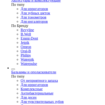
Аксессуары и комплектующие
По типу
Для ирригаторов
Для зубных щеток
Для тонометров
Для ингаляторов
По Бренду
Revyline
B.Well
Emmi-Dent
Jetpik
Omron
Oral-B
Philips
Waterpik
Waterpulse
Бальзамы и ополаскиватели
По типу
От неприятного запаха
Для ирригаторов
Комплексные
Антибактериальные
Для десен
Для чувствительных зубов