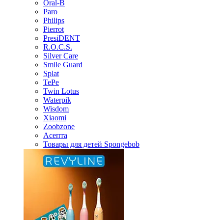
Oral-B
Paro
Philips
Pierrot
PresiDENT
R.O.C.S.
Silver Care
Smile Guard
Splat
TePe
Twin Lotus
Waterpik
Wisdom
Xiaomi
Zoobzone
Асепта
Товары для детей Spongebob