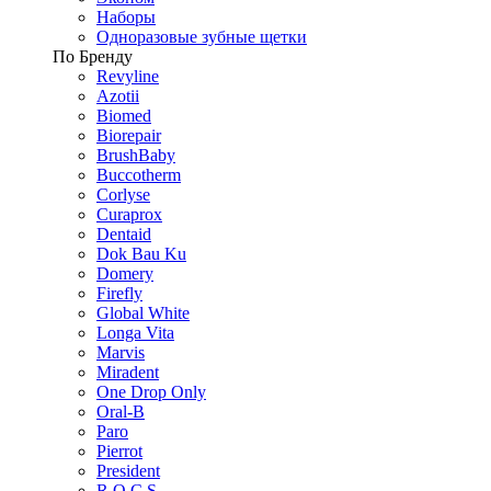
Наборы
Одноразовые зубные щетки
По Бренду
Revyline
Azotii
Biomed
Biorepair
BrushBaby
Buccotherm
Corlyse
Curaprox
Dentaid
Dok Bau Ku
Domery
Firefly
Global White
Longa Vita
Marvis
Miradent
One Drop Only
Oral-B
Paro
Pierrot
President
R.O.C.S.