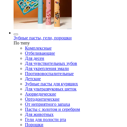
Зубные пасты, гели, порошки
По типу
Комплексные
Отбеливающие
Для десен
Для чувствительных зубов
Для укрепления эмали
Противовоспалительные
Детские
Зубные пасты для курящих
Для ультразвуковых щеток
Аюрведические
Ортодонтические
От неприятного запаха
Пасты с золотом и серебром
Для животных
Гели для полости рта
Порошки