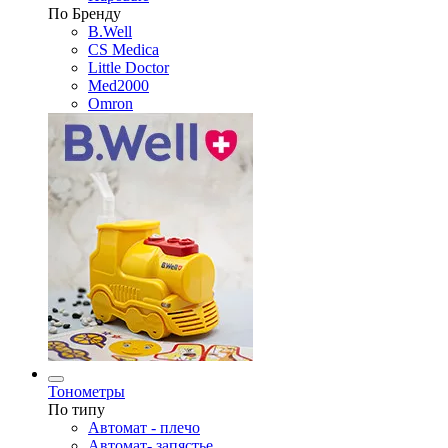
По Бренду
B.Well
CS Medica
Little Doctor
Med2000
Omron
Тонометры
По типу
Автомат - плечо
Автомат- запястье