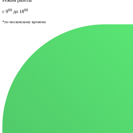
Режим работы
00
00
с 9
до 18
*по московскому времени