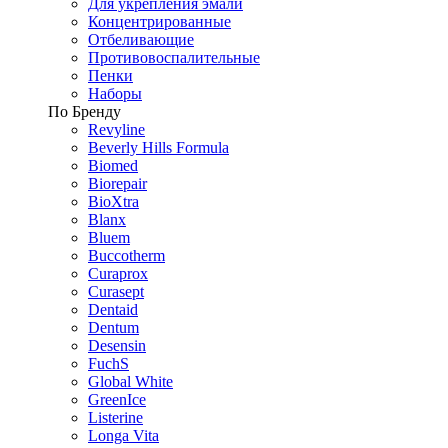
Для укрепления эмали
Концентрированные
Отбеливающие
Противовоспалительные
Пенки
Наборы
По Бренду
Revyline
Beverly Hills Formula
Biomed
Biorepair
BioXtra
Blanx
Bluem
Buccotherm
Curaprox
Curasept
Dentaid
Dentum
Desensin
FuchS
Global White
GreenIce
Listerine
Longa Vita