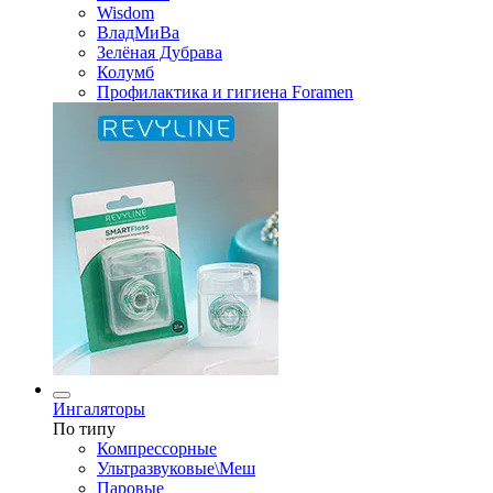
Wisdom
ВладМиВа
Зелёная Дубрава
Колумб
Профилактика и гигиена Foramen
Ингаляторы
По типу
Компрессорные
Ультразвуковые\Меш
Паровые