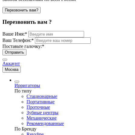
Перезвонить вам?
Перезвонить вам ?
Ваше Имя:
*
Ваш Телефон:
*
Поставьте галочку:
*
Отправить
Аккаунт
Москва
Ирригаторы
По типу
Стационарные
Портативные
Проточные
Зубные центры
Механические
Рекомендованные
По Бренду
Revyline