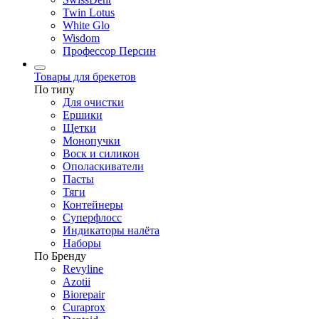
Twin Lotus
White Glo
Wisdom
Профессор Персин
Товары для брекетов
По типу
Для очистки
Ершики
Щетки
Монопучки
Воск и силикон
Ополаскиватели
Пасты
Тяги
Контейнеры
Суперфлосс
Индикаторы налёта
Наборы
По Бренду
Revyline
Azotii
Biorepair
Curaprox