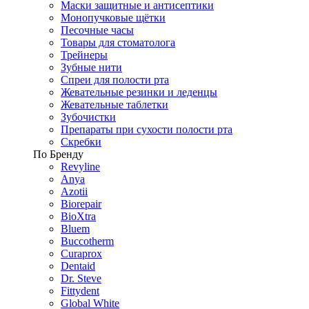
Маски защитные и антисептики
Монопучковые щётки
Песочные часы
Товары для стоматолога
Трейнеры
Зубные нити
Спреи для полости рта
Жевательные резинки и леденцы
Жевательные таблетки
Зубочистки
Препараты при сухости полости рта
Скребки
По Бренду
Revyline
Anya
Azotii
Biorepair
BioXtra
Bluem
Buccotherm
Curaprox
Dentaid
Dr. Steve
Fittydent
Global White