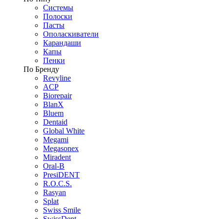
Системы
Полоски
Пасты
Ополаскиватели
Карандаши
Капы
Пенки
По Бренду
Revyline
ACP
Biorepair
BlanX
Bluem
Dentaid
Global White
Megami
Megasonex
Miradent
Oral-B
PresiDENT
R.O.C.S.
Rasyan
Splat
Swiss Smile
SwissDent