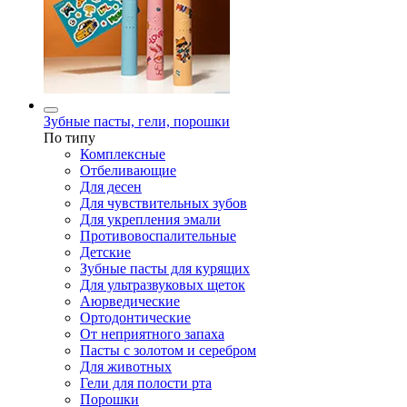
Зубные пасты, гели, порошки
По типу
Комплексные
Отбеливающие
Для десен
Для чувствительных зубов
Для укрепления эмали
Противовоспалительные
Детские
Зубные пасты для курящих
Для ультразвуковых щеток
Аюрведические
Ортодонтические
От неприятного запаха
Пасты с золотом и серебром
Для животных
Гели для полости рта
Порошки