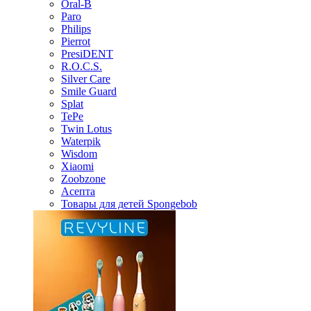
Oral-B
Paro
Philips
Pierrot
PresiDENT
R.O.C.S.
Silver Care
Smile Guard
Splat
TePe
Twin Lotus
Waterpik
Wisdom
Xiaomi
Zoobzone
Асепта
Товары для детей Spongebob