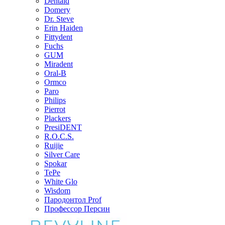
Dentaid
Domery
Dr. Steve
Erin Haiden
Fittydent
Fuchs
GUM
Miradent
Oral-B
Ormco
Paro
Philips
Pierrot
Plackers
PresiDENT
R.O.C.S.
Ruijie
Silver Care
Spokar
TePe
White Glo
Wisdom
Пародонтол Prof
Профессор Персин