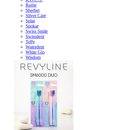
Ruijie
Sherbet
Silver Care
Splat
Spokar
Swiss Smile
Swissdent
TePe
Waterdent
White Glo
Wisdom