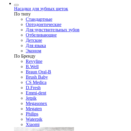
Насадки для зубных щеток
По типу
Стандартные
Ортодонтические
Для чувствительных зубов
Отбеливающие
Детские
Для языка
Эконом
По Бренду
Revyline
B.Well
Braun Oral-B
Brush Baby
CS Medica
D.Fresh
Emmi-dent
Jetpik
Megasonex
Megaten
Philips
Waterpik
Xiaomi