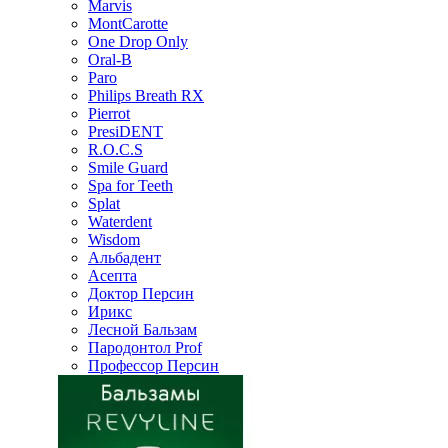
Marvis
MontCarotte
One Drop Only
Oral-B
Paro
Philips Breath RX
Pierrot
PresiDENT
R.O.C.S
Smile Guard
Spa for Teeth
Splat
Waterdent
Wisdom
Альбадент
Асепта
Доктор Персин
Ирикс
Лесной Бальзам
Пародонтол Prof
Профессор Персин