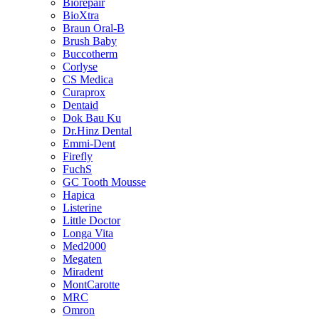
Biorepair
BioXtra
Braun Oral-B
Brush Baby
Buccotherm
Corlyse
CS Medica
Curaprox
Dentaid
Dok Bau Ku
Dr.Hinz Dental
Emmi-Dent
Firefly
FuchS
GC Tooth Mousse
Hapica
Listerine
Little Doctor
Longa Vita
Med2000
Megaten
Miradent
MontCarotte
MRC
Omron