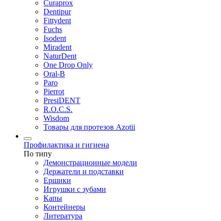
Curaprox
Dentipur
Fittydent
Fuchs
Isodent
Miradent
NaturDent
One Drop Only
Oral-B
Paro
Pierrot
PresiDENT
R.O.C.S.
Wisdom
Товары для протезов Azotii
Профилактика и гигиена
По типу
Демонстрационные модели
Держатели и подставки
Ершики
Игрушки с зубами
Капы
Контейнеры
Литература