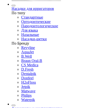
Насадки для ирригаторов
По типу
Стандартные
Ортодонтические
Пародонтологические
Для языка
Назальные
Насадки-щетки
По Бренду
Revyline
AquaJet
B.Well
Braun Oral-B
CS Medica
D.Fresh
Dentalpik
Donfeel
H2oFloss
Jetpik
Matwave
Philips
Waterpik