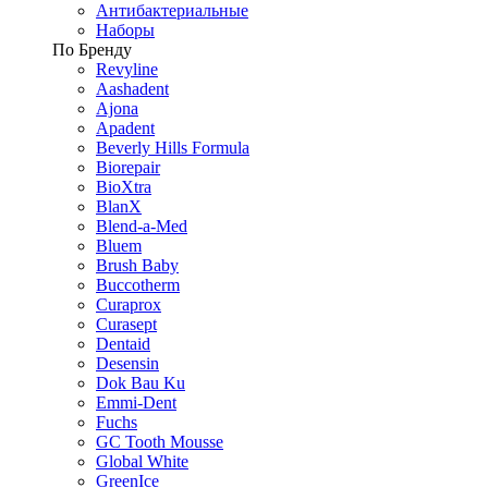
Антибактериальные
Наборы
По Бренду
Revyline
Aashadent
Ajona
Apadent
Beverly Hills Formula
Biorepair
BioXtra
BlanX
Blend-a-Med
Bluem
Brush Baby
Buccotherm
Curaprox
Curasept
Dentaid
Desensin
Dok Bau Ku
Emmi-Dent
Fuchs
GC Tooth Mousse
Global White
GreenIce