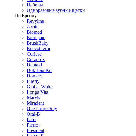
Наборы
Одноразовые зубные щетки
По Бренду
Revyline
Azotii
Biomed
Biorepair
BrushBaby
Buccotherm
Corlyse
Curaprox
Dentaid
Dok Bau Ku
Domery
Firefly
Global White
Longa Vita
Marvis
Miradent
One Drop Only
Oral-B
Paro
Pierrot
President
R.O.C.S.