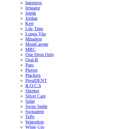
Interprox
Irrigator
Jetpik
Jordan
Kerr
Life Time
Longa Vita
Miradent
MontCarotte
MRC
One Drop Only
Oral-B
Paro
Pierrot
Plackers
PresiDENT
R.O.C.S
Sherbet
Silver Care
Splat
Swiss Smile
Swissdent
TePe
Waterdent
White Glo