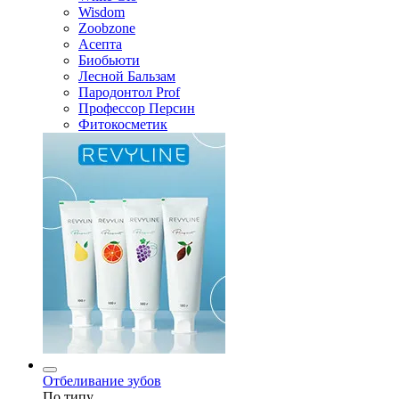
Wisdom
Zoobzone
Асепта
Биобьюти
Лесной Бальзам
Пародонтол Prof
Профессор Персин
Фитокосметик
Отбеливание зубов
По типу