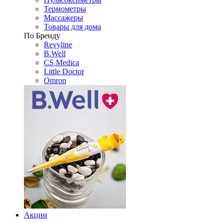
Термометры
Массажеры
Товары для дома
По Бренду
Revyline
B.Well
CS Medica
Little Doctor
Omron
Акции