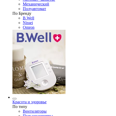
Механический
Полуавтомат
По Бренду
B.Well
Nissei
Omron
Красота и здоровье
По типу
Вентиляторы
Пульсоксиметры