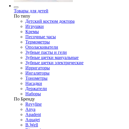
Товары для детей
По типу
Детский костюм доктора
Игрушки
Кремы
Песочные часы
Термометры
Ополаскиватели
Зубные пасты и гели
Зубные щетки мануальные
Зубные щетки электрические
Ирригаторы
Ингаляторы
Тонометры
Насадки
Держатели
Наборы
По Бренду
Revyline
Anya
Apadent
Aquajet
B.Well