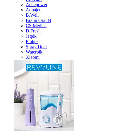
Achepower
Aquajet
B.Well
Braun Oral-B
CS Medica
D.Fresh
Jetpik
Philips
Spray Dent
Waterpik
Xiaomi