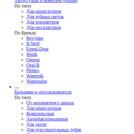
Аксессуары и комплектующие
По типу
Для ирригаторов
Для зубных щеток
Для тонометров
Для ингаляторов
По Бренду
Revyline
B.Well
Emmi-Dent
Jetpik
Omron
Oral-B
Philips
Waterpik
Waterpulse
Бальзамы и ополаскиватели
По типу
От неприятного запаха
Для ирригаторов
Комплексные
Антибактериальные
Для десен
Для чувствительных зубов