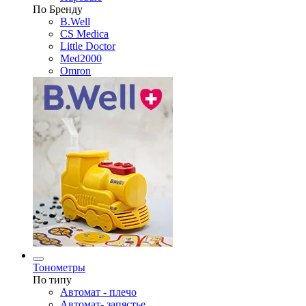
По Бренду
B.Well
CS Medica
Little Doctor
Med2000
Omron
Тонометры
По типу
Автомат - плечо
Автомат- запястье