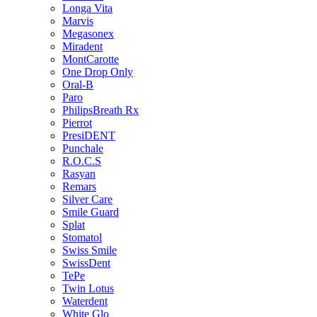
Longa Vita
Marvis
Megasonex
Miradent
MontCarotte
One Drop Only
Oral-B
Paro
PhilipsBreath Rx
Pierrot
PresiDENT
Punchale
R.O.C.S
Rasyan
Remars
Silver Care
Smile Guard
Splat
Stomatol
Swiss Smile
SwissDent
TePe
Twin Lotus
Waterdent
White Glo