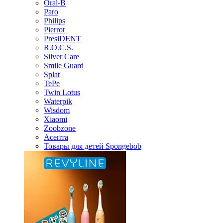
Oral-B
Paro
Philips
Pierrot
PresiDENT
R.O.C.S.
Silver Care
Smile Guard
Splat
TePe
Twin Lotus
Waterpik
Wisdom
Xiaomi
Zoobzone
Асепта
Товары для детей Spongebob