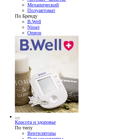
Механический
Полуавтомат
По Бренду
B.Well
Nissei
Omron
Красота и здоровье
По типу
Вентиляторы
Пульсоксиметры