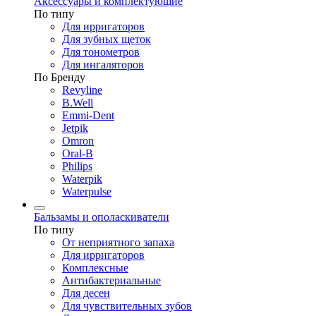
Аксессуары и комплектующие
По типу
Для ирригаторов
Для зубных щеток
Для тонометров
Для ингаляторов
По Бренду
Revyline
B.Well
Emmi-Dent
Jetpik
Omron
Oral-B
Philips
Waterpik
Waterpulse
Бальзамы и ополаскиватели
По типу
От неприятного запаха
Для ирригаторов
Комплексные
Антибактериальные
Для десен
Для чувствительных зубов