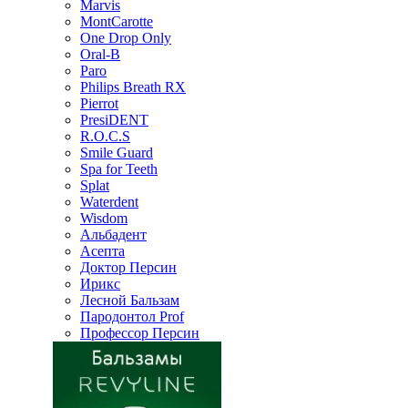
Marvis
MontCarotte
One Drop Only
Oral-B
Paro
Philips Breath RX
Pierrot
PresiDENT
R.O.C.S
Smile Guard
Spa for Teeth
Splat
Waterdent
Wisdom
Альбадент
Асепта
Доктор Персин
Ирикс
Лесной Бальзам
Пародонтол Prof
Профессор Персин