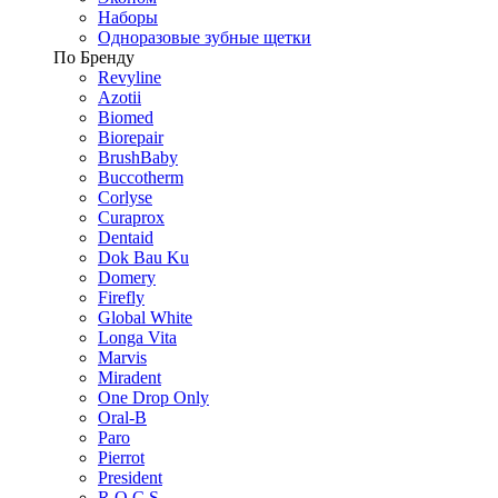
Наборы
Одноразовые зубные щетки
По Бренду
Revyline
Azotii
Biomed
Biorepair
BrushBaby
Buccotherm
Corlyse
Curaprox
Dentaid
Dok Bau Ku
Domery
Firefly
Global White
Longa Vita
Marvis
Miradent
One Drop Only
Oral-B
Paro
Pierrot
President
R.O.C.S.