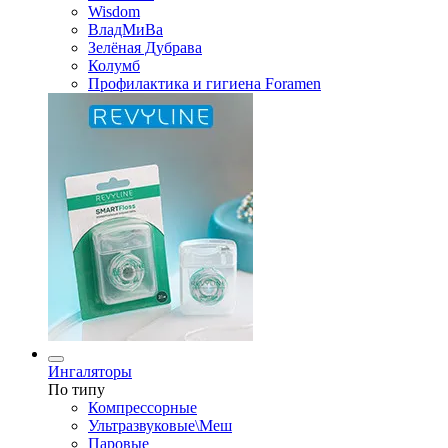
Wisdom
ВладМиВа
Зелёная Дубрава
Колумб
Профилактика и гигиена Foramen
Ингаляторы
По типу
Компрессорные
Ультразвуковые\Меш
Паровые