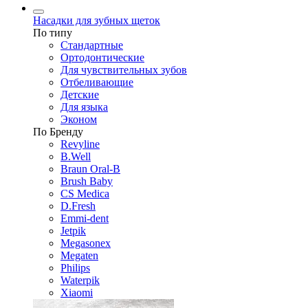
Насадки для зубных щеток
По типу
Стандартные
Ортодонтические
Для чувствительных зубов
Отбеливающие
Детские
Для языка
Эконом
По Бренду
Revyline
B.Well
Braun Oral-B
Brush Baby
CS Medica
D.Fresh
Emmi-dent
Jetpik
Megasonex
Megaten
Philips
Waterpik
Xiaomi