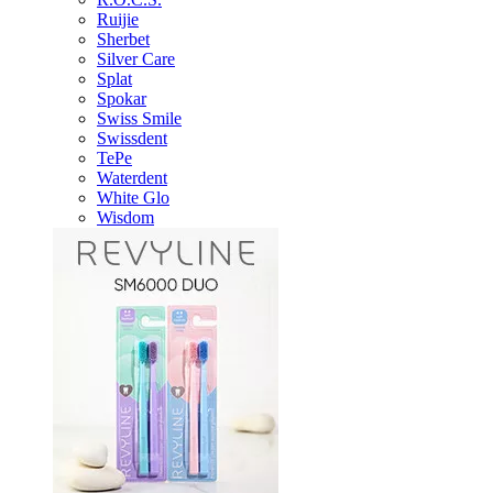
Ruijie
Sherbet
Silver Care
Splat
Spokar
Swiss Smile
Swissdent
TePe
Waterdent
White Glo
Wisdom