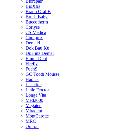
Biorepair
BioXtra
Braun Oral-B
Brush Baby
Buccotherm
Corlyse
CS Medica
Curaprox
Dentaid
Dok Bau Ku
Dr.Hinz Dental
Emmi-Dent
Firefly
FuchS
GC Tooth Mousse
Hapica
Listerine
Little Doctor
Longa Vita
Med2000
Megaten
Miradent
MontCarotte
MRC
Omron