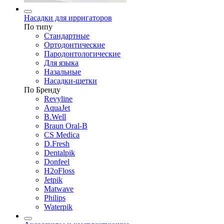
Насадки для ирригаторов
По типу
Стандартные
Ортодонтические
Пародонтологические
Для языка
Назальные
Насадки-щетки
По Бренду
Revyline
AquaJet
B.Well
Braun Oral-B
CS Medica
D.Fresh
Dentalpik
Donfeel
H2oFloss
Jetpik
Matwave
Philips
Waterpik