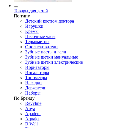
Товары для детей
По типу
Детский костюм доктора
Игрушки
Кремы
Песочные часы
Термометры
Ополаскиватели
Зубные пасты и гели
Зубные щетки мануальные
Зубные щетки электрические
Ирригаторы
Ингаляторы
Тонометры
Насадки
Держатели
Наборы
По Бренду
Revyline
Anya
Apadent
Aquajet
B.Well