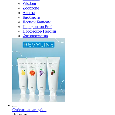
Wisdom
Zoobzone
Асепта
Биобьюти
Лесной Бальзам
Пародонтол Prof
Профессор Персин
Фитокосметик
Отбеливание зубов
По типу