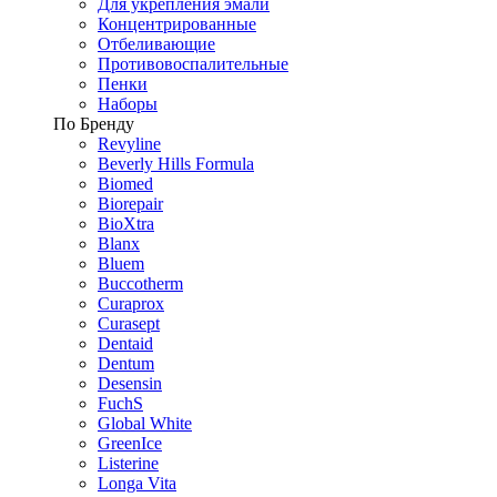
Для укрепления эмали
Концентрированные
Отбеливающие
Противовоспалительные
Пенки
Наборы
По Бренду
Revyline
Beverly Hills Formula
Biomed
Biorepair
BioXtra
Blanx
Bluem
Buccotherm
Curaprox
Curasept
Dentaid
Dentum
Desensin
FuchS
Global White
GreenIce
Listerine
Longa Vita