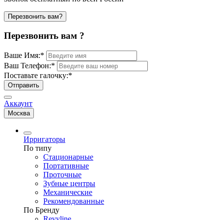
Перезвонить вам?
Перезвонить вам ?
Ваше Имя:
*
Ваш Телефон:
*
Поставьте галочку:
*
Отправить
Аккаунт
Москва
Ирригаторы
По типу
Стационарные
Портативные
Проточные
Зубные центры
Механические
Рекомендованные
По Бренду
Revyline