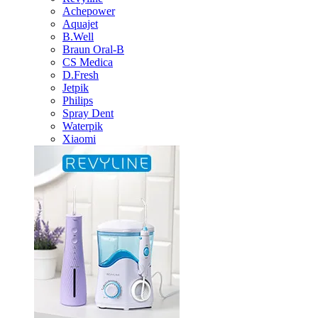
Achepower
Aquajet
B.Well
Braun Oral-B
CS Medica
D.Fresh
Jetpik
Philips
Spray Dent
Waterpik
Xiaomi