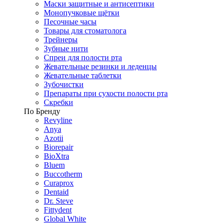
Маски защитные и антисептики
Монопучковые щётки
Песочные часы
Товары для стоматолога
Трейнеры
Зубные нити
Спреи для полости рта
Жевательные резинки и леденцы
Жевательные таблетки
Зубочистки
Препараты при сухости полости рта
Скребки
По Бренду
Revyline
Anya
Azotii
Biorepair
BioXtra
Bluem
Buccotherm
Curaprox
Dentaid
Dr. Steve
Fittydent
Global White