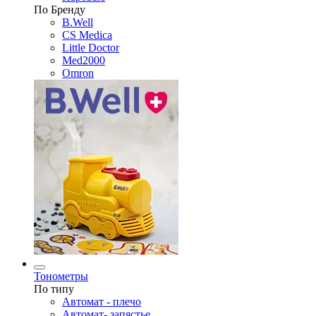
По Бренду
B.Well
CS Medica
Little Doctor
Med2000
Omron
Тонометры
По типу
Автомат - плечо
Автомат- запястье