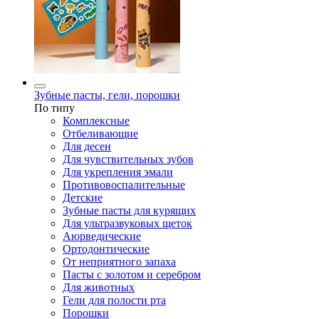
Зубные пасты, гели, порошки
По типу
Комплексные
Отбеливающие
Для десен
Для чувствительных зубов
Для укрепления эмали
Противовоспалительные
Детские
Зубные пасты для курящих
Для ультразвуковых щеток
Аюрведические
Ортодонтические
От неприятного запаха
Пасты с золотом и серебром
Для животных
Гели для полости рта
Порошки