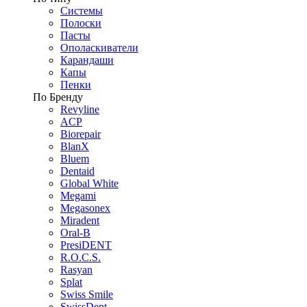
Системы
Полоски
Пасты
Ополаскиватели
Карандаши
Капы
Пенки
По Бренду
Revyline
ACP
Biorepair
BlanX
Bluem
Dentaid
Global White
Megami
Megasonex
Miradent
Oral-B
PresiDENT
R.O.C.S.
Rasyan
Splat
Swiss Smile
SwissDent