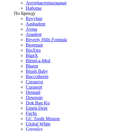
Антибактериальные
Наборы
По Бренду
Revyline
Aashadent
Ajona
Apadent
Beverly Hills Formula
Biorepair
BioXtra
BlanX
Blend-a-Med
Bluem
Brush Baby
Buccotherm
Curaprox
Curasept
Dentaid
Desensin
Dok Bau Ku
Emmi-Dent
Fuchs
GC Tooth Mousse
Global White
GreenIce