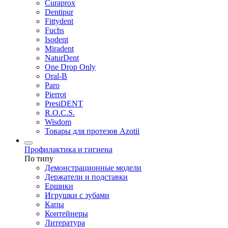
Curaprox
Dentipur
Fittydent
Fuchs
Isodent
Miradent
NaturDent
One Drop Only
Oral-B
Paro
Pierrot
PresiDENT
R.O.C.S.
Wisdom
Товары для протезов Azotii
Профилактика и гигиена
По типу
Демонстрационные модели
Держатели и подставки
Ершики
Игрушки с зубами
Капы
Контейнеры
Литература