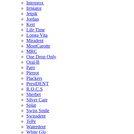
Interprox
Irrigator
Jetpik
Jordan
Kerr
Life Time
Longa Vita
Miradent
MontCarotte
MRC
One Drop Only
Oral-B
Paro
Pierrot
Plackers
PresiDENT
R.O.C.S
Sherbet
Silver Care
Splat
Swiss Smile
Swissdent
TePe
Waterdent
White Glo