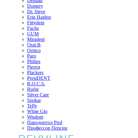
Dentaid
Domery
Dr. Steve
Erin Haiden
Fittydent
Fuchs
GUM
Miradent
Oral-B
Ormco
Paro
Philips
Pierrot
Plackers
PresiDENT
R.O.C.S.
Ruijie
Silver Care
Spokar
TePe
White Glo
Wisdom
Пародонтол Prof
Профессор Персин