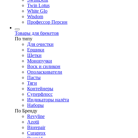
Twin Lotus
White Glo
Wisdom
Профессор Персин
Товары для брекетов
По типу
Для очистки
Ершики
Щетки
Монопучки
Воск и силикон
Ополаскиватели
Пасты
Тяги
Контейнеры
Суперфлосс
Индикаторы налёта
Наборы
По Бренду
Revyline
Azotii
Biorepair
Curaprox