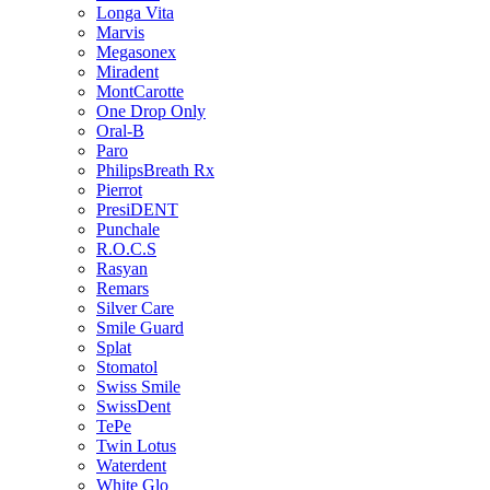
Longa Vita
Marvis
Megasonex
Miradent
MontCarotte
One Drop Only
Oral-B
Paro
PhilipsBreath Rx
Pierrot
PresiDENT
Punchale
R.O.C.S
Rasyan
Remars
Silver Care
Smile Guard
Splat
Stomatol
Swiss Smile
SwissDent
TePe
Twin Lotus
Waterdent
White Glo