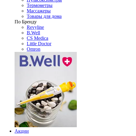
Термометры
Массажеры
Товары для дома
По Бренду
Revyline
B.Well
CS Medica
Little Doctor
Omron
Акции