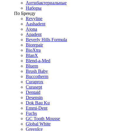
Антибактериальные
Наборы
По Бренду
Revyline
Aashadent
Ajona
Apadent
Beverly Hills Formula
Biorepair
BioXtra
BlanX
Blend-a-Med
Bluem
Brush Baby
Buccotherm
Curaprox
Curasept
Dentaid
Desensin
Dok Bau Ku
Emmi-Dent
Fuchs
GC Tooth Mousse
Global White
GreenIce