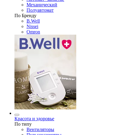
Механический
Полуавтомат
По Бренду
B.Well
Nissei
Omron
Красота и здоровье
По типу
Вентиляторы
Пульсоксиметры