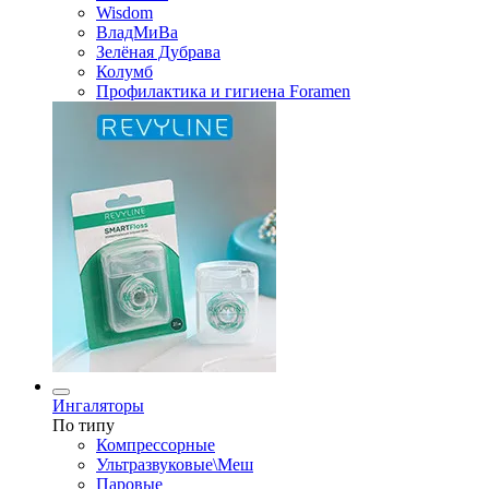
Wisdom
ВладМиВа
Зелёная Дубрава
Колумб
Профилактика и гигиена Foramen
Ингаляторы
По типу
Компрессорные
Ультразвуковые\Меш
Паровые