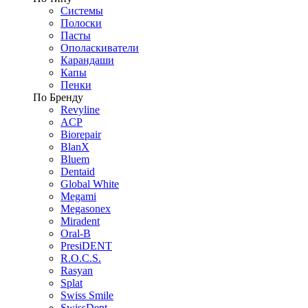
Системы
Полоски
Пасты
Ополаскиватели
Карандаши
Капы
Пенки
По Бренду
Revyline
ACP
Biorepair
BlanX
Bluem
Dentaid
Global White
Megami
Megasonex
Miradent
Oral-B
PresiDENT
R.O.C.S.
Rasyan
Splat
Swiss Smile
SwissDent