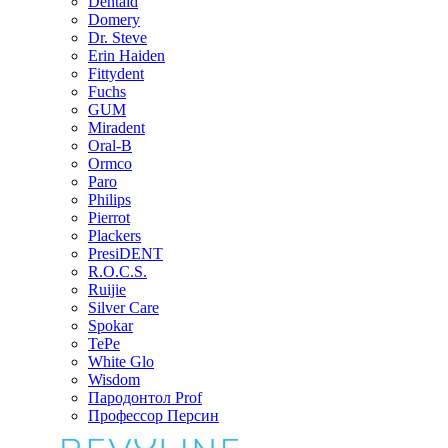
Dentaid
Domery
Dr. Steve
Erin Haiden
Fittydent
Fuchs
GUM
Miradent
Oral-B
Ormco
Paro
Philips
Pierrot
Plackers
PresiDENT
R.O.C.S.
Ruijie
Silver Care
Spokar
TePe
White Glo
Wisdom
Пародонтол Prof
Профессор Персин