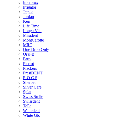
Interprox
Irrigator
Jetpik
Jordan
Kerr
Life Time
Longa Vita
Miradent
MontCarotte
MRC
One Drop Only
Oral-B
Paro
Pierrot
Plackers
PresiDENT
R.O.C.S
Sherbet
Silver Care
Splat
Swiss Smile
Swissdent
TePe
Waterdent
White Glo