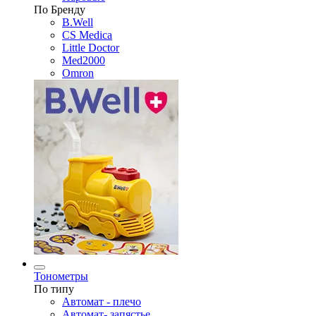
По Бренду
B.Well
CS Medica
Little Doctor
Med2000
Omron
Тонометры
По типу
Автомат - плечо
Автомат- запястье