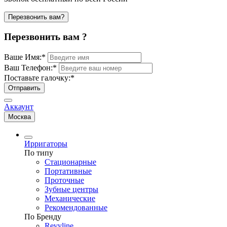
Перезвонить вам?
Перезвонить вам ?
Ваше Имя:
*
Ваш Телефон:
*
Поставьте галочку:
*
Отправить
Аккаунт
Москва
Ирригаторы
По типу
Стационарные
Портативные
Проточные
Зубные центры
Механические
Рекомендованные
По Бренду
Revyline