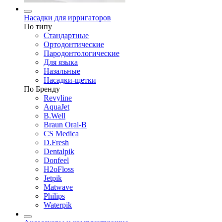
Насадки для ирригаторов
По типу
Стандартные
Ортодонтические
Пародонтологические
Для языка
Назальные
Насадки-щетки
По Бренду
Revyline
AquaJet
B.Well
Braun Oral-B
CS Medica
D.Fresh
Dentalpik
Donfeel
H2oFloss
Jetpik
Matwave
Philips
Waterpik