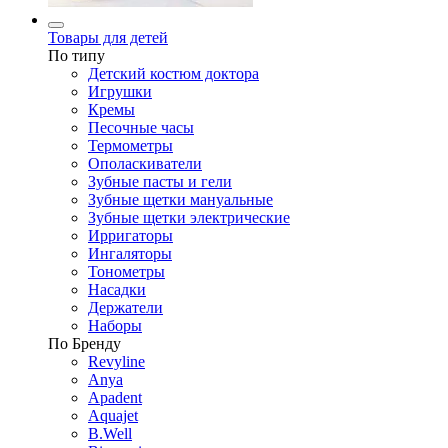
Товары для детей
По типу
Детский костюм доктора
Игрушки
Кремы
Песочные часы
Термометры
Ополаскиватели
Зубные пасты и гели
Зубные щетки мануальные
Зубные щетки электрические
Ирригаторы
Ингаляторы
Тонометры
Насадки
Держатели
Наборы
По Бренду
Revyline
Anya
Apadent
Aquajet
B.Well