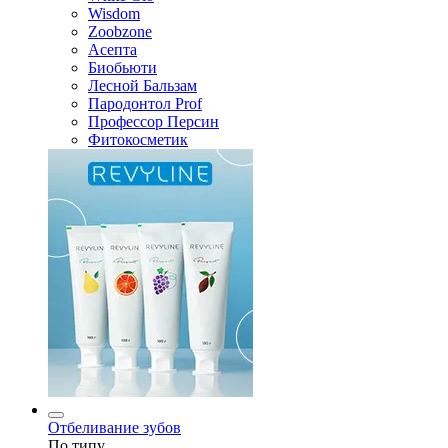
Wisdom
Zoobzone
Асепта
Биобьюти
Лесной Бальзам
Пародонтол Prof
Профессор Персин
Фитокосметик
Отбеливание зубов
По типу