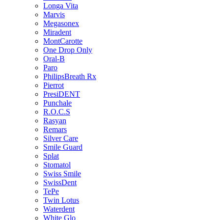
Longa Vita
Marvis
Megasonex
Miradent
MontCarotte
One Drop Only
Oral-B
Paro
PhilipsBreath Rx
Pierrot
PresiDENT
Punchale
R.O.C.S
Rasyan
Remars
Silver Care
Smile Guard
Splat
Stomatol
Swiss Smile
SwissDent
TePe
Twin Lotus
Waterdent
White Glo