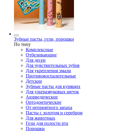
Зубные пасты, гели, порошки
По типу
Комплексные
Отбеливающие
Для десен
Для чувствительных зубов
Для укрепления эмали
Противовоспалительные
Детские
Зубные пасты для курящих
Для ультразвуковых щеток
Аюрведические
Ортодонтические
От неприятного запаха
Пасты с золотом и серебром
Для животных
Гели для полости рта
Порошки