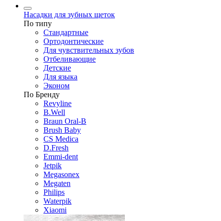
Насадки для зубных щеток
По типу
Стандартные
Ортодонтические
Для чувствительных зубов
Отбеливающие
Детские
Для языка
Эконом
По Бренду
Revyline
B.Well
Braun Oral-B
Brush Baby
CS Medica
D.Fresh
Emmi-dent
Jetpik
Megasonex
Megaten
Philips
Waterpik
Xiaomi