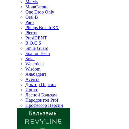
Marvis
MontCarotte
One Drop Only
Oral-B
Paro
Philips Breath RX
Pierrot
PresiDENT
R.O.C.S
Smile Guard
Spa for Teeth
Splat
Waterdent
Wisdom
Альбадент
Асепта
Доктор Персин
Ирикс
Лесной Бальзам
Пародонтол Prof
Профессор Персин