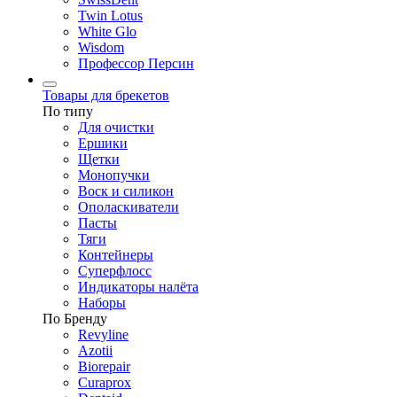
Twin Lotus
White Glo
Wisdom
Профессор Персин
Товары для брекетов
По типу
Для очистки
Ершики
Щетки
Монопучки
Воск и силикон
Ополаскиватели
Пасты
Тяги
Контейнеры
Суперфлосс
Индикаторы налёта
Наборы
По Бренду
Revyline
Azotii
Biorepair
Curaprox