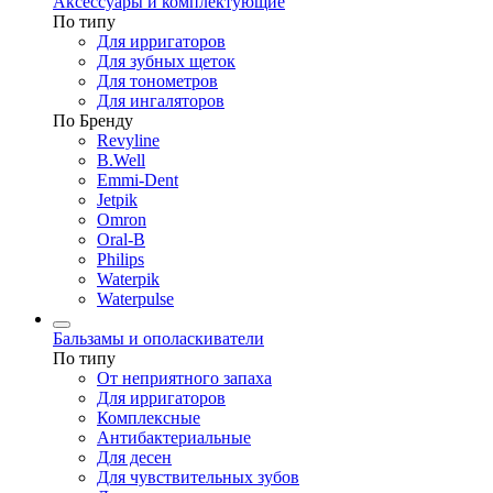
Аксессуары и комплектующие
По типу
Для ирригаторов
Для зубных щеток
Для тонометров
Для ингаляторов
По Бренду
Revyline
B.Well
Emmi-Dent
Jetpik
Omron
Oral-B
Philips
Waterpik
Waterpulse
Бальзамы и ополаскиватели
По типу
От неприятного запаха
Для ирригаторов
Комплексные
Антибактериальные
Для десен
Для чувствительных зубов