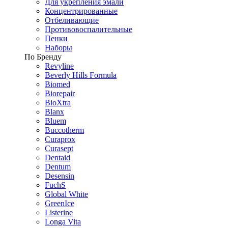
Для укрепления эмали
Концентрированные
Отбеливающие
Противовоспалительные
Пенки
Наборы
По Бренду
Revyline
Beverly Hills Formula
Biomed
Biorepair
BioXtra
Blanx
Bluem
Buccotherm
Curaprox
Curasept
Dentaid
Dentum
Desensin
FuchS
Global White
GreenIce
Listerine
Longa Vita