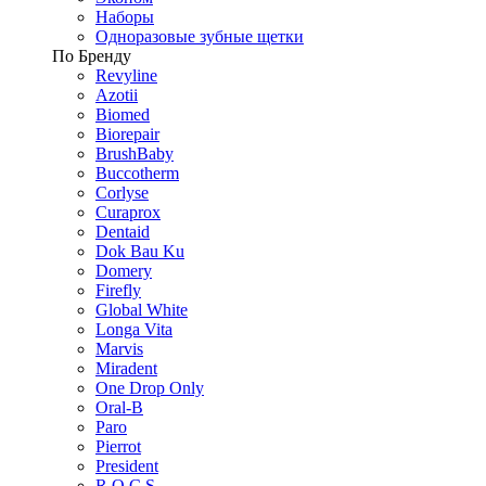
Наборы
Одноразовые зубные щетки
По Бренду
Revyline
Azotii
Biomed
Biorepair
BrushBaby
Buccotherm
Corlyse
Curaprox
Dentaid
Dok Bau Ku
Domery
Firefly
Global White
Longa Vita
Marvis
Miradent
One Drop Only
Oral-B
Paro
Pierrot
President
R.O.C.S.