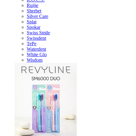
Ruijie
Sherbet
Silver Care
Splat
Spokar
Swiss Smile
Swissdent
TePe
Waterdent
White Glo
Wisdom