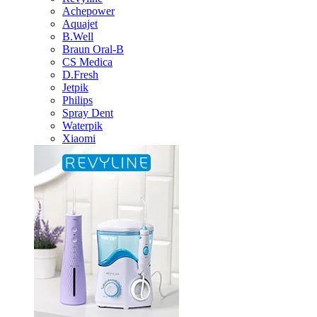
Achepower
Aquajet
B.Well
Braun Oral-B
CS Medica
D.Fresh
Jetpik
Philips
Spray Dent
Waterpik
Xiaomi