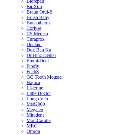
Biorepair
BioXtra
Braun Oral-B
Brush Baby
Buccotherm
Corlyse
CS Medica
Curaprox
Dentaid
Dok Bau Ku
Dr.Hinz Dental
Emmi-Dent
Firefly
FuchS
GC Tooth Mousse
Hapica
Listerine
Little Doctor
Longa Vita
Med2000
Megaten
Miradent
MontCarotte
MRC
Omron