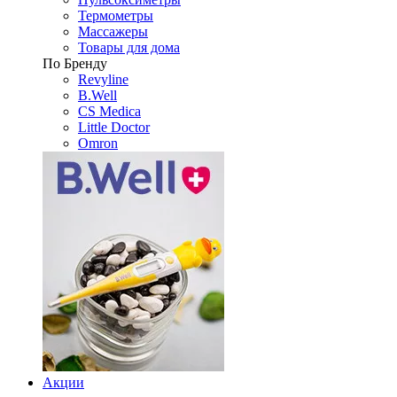
Термометры
Массажеры
Товары для дома
По Бренду
Revyline
B.Well
CS Medica
Little Doctor
Omron
Акции