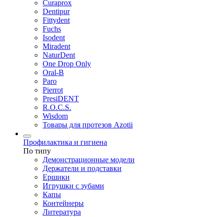
Curaprox
Dentipur
Fittydent
Fuchs
Isodent
Miradent
NaturDent
One Drop Only
Oral-B
Paro
Pierrot
PresiDENT
R.O.C.S.
Wisdom
Товары для протезов Azotii
Профилактика и гигиена
По типу
Демонстрационные модели
Держатели и подставки
Ершики
Игрушки с зубами
Капы
Контейнеры
Литература