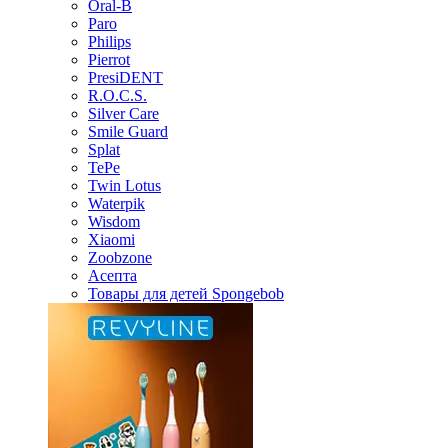
Oral-B
Paro
Philips
Pierrot
PresiDENT
R.O.C.S.
Silver Care
Smile Guard
Splat
TePe
Twin Lotus
Waterpik
Wisdom
Xiaomi
Zoobzone
Асепта
Товары для детей Spongebob