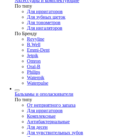
Аксессуары и комплектующие
По типу
Для ирригаторов
Для зубных щеток
Для тонометров
Для ингаляторов
По Бренду
Revyline
B.Well
Emmi-Dent
Jetpik
Omron
Oral-B
Philips
Waterpik
Waterpulse
Бальзамы и ополаскиватели
По типу
От неприятного запаха
Для ирригаторов
Комплексные
Антибактериальные
Для десен
Для чувствительных зубов