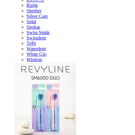
Ruijie
Sherbet
Silver Care
Splat
Spokar
Swiss Smile
Swissdent
TePe
Waterdent
White Glo
Wisdom