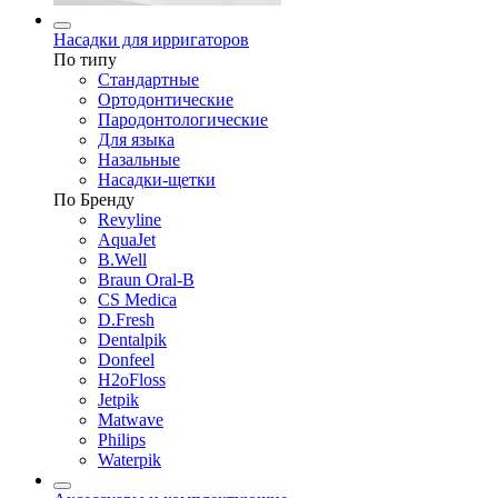
Насадки для ирригаторов
По типу
Стандартные
Ортодонтические
Пародонтологические
Для языка
Назальные
Насадки-щетки
По Бренду
Revyline
AquaJet
B.Well
Braun Oral-B
CS Medica
D.Fresh
Dentalpik
Donfeel
H2oFloss
Jetpik
Matwave
Philips
Waterpik