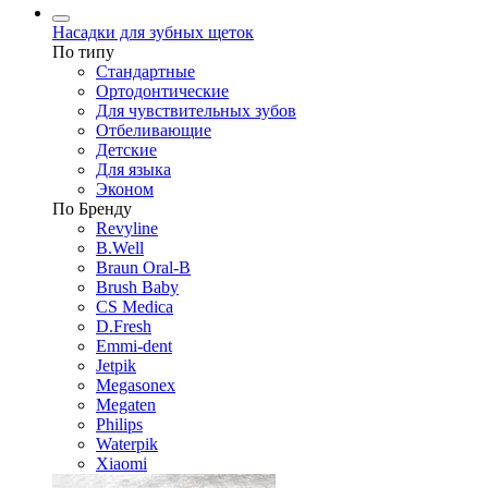
Насадки для зубных щеток
По типу
Стандартные
Ортодонтические
Для чувствительных зубов
Отбеливающие
Детские
Для языка
Эконом
По Бренду
Revyline
B.Well
Braun Oral-B
Brush Baby
CS Medica
D.Fresh
Emmi-dent
Jetpik
Megasonex
Megaten
Philips
Waterpik
Xiaomi