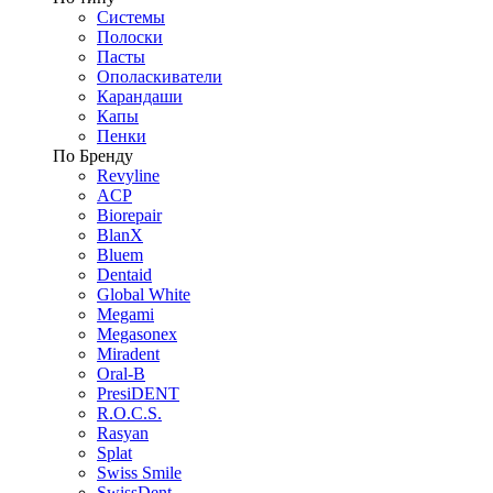
Системы
Полоски
Пасты
Ополаскиватели
Карандаши
Капы
Пенки
По Бренду
Revyline
ACP
Biorepair
BlanX
Bluem
Dentaid
Global White
Megami
Megasonex
Miradent
Oral-B
PresiDENT
R.O.C.S.
Rasyan
Splat
Swiss Smile
SwissDent