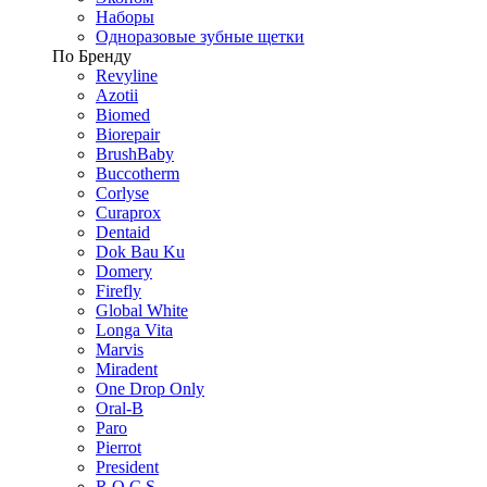
Наборы
Одноразовые зубные щетки
По Бренду
Revyline
Azotii
Biomed
Biorepair
BrushBaby
Buccotherm
Corlyse
Curaprox
Dentaid
Dok Bau Ku
Domery
Firefly
Global White
Longa Vita
Marvis
Miradent
One Drop Only
Oral-B
Paro
Pierrot
President
R.O.C.S.