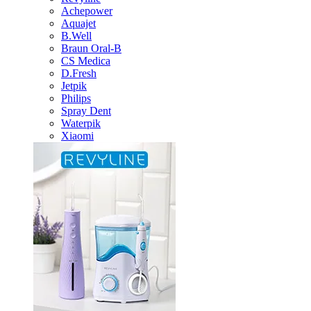
Achepower
Aquajet
B.Well
Braun Oral-B
CS Medica
D.Fresh
Jetpik
Philips
Spray Dent
Waterpik
Xiaomi