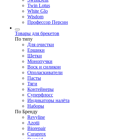
Twin Lotus
White Glo
Wisdom
Профессор Персин
Товары для брекетов
По типу
Для очистки
Ершики
Щетки
Монопучки
Воск и силикон
Ополаскиватели
Пасты
Тяги
Контейнеры
Суперфлосс
Индикаторы налёта
Наборы
По Бренду
Revyline
Azotii
Biorepair
Curaprox