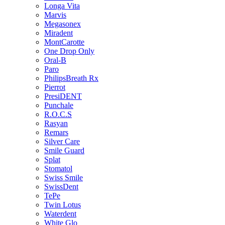
Longa Vita
Marvis
Megasonex
Miradent
MontCarotte
One Drop Only
Oral-B
Paro
PhilipsBreath Rx
Pierrot
PresiDENT
Punchale
R.O.C.S
Rasyan
Remars
Silver Care
Smile Guard
Splat
Stomatol
Swiss Smile
SwissDent
TePe
Twin Lotus
Waterdent
White Glo