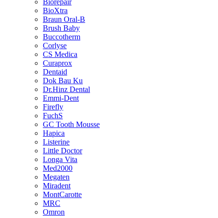
Biorepair
BioXtra
Braun Oral-B
Brush Baby
Buccotherm
Corlyse
CS Medica
Curaprox
Dentaid
Dok Bau Ku
Dr.Hinz Dental
Emmi-Dent
Firefly
FuchS
GC Tooth Mousse
Hapica
Listerine
Little Doctor
Longa Vita
Med2000
Megaten
Miradent
MontCarotte
MRC
Omron