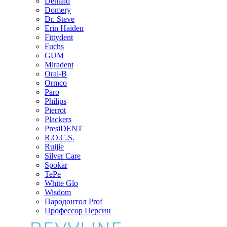
Dentaid
Domery
Dr. Steve
Erin Haiden
Fittydent
Fuchs
GUM
Miradent
Oral-B
Ormco
Paro
Philips
Pierrot
Plackers
PresiDENT
R.O.C.S.
Ruijie
Silver Care
Spokar
TePe
White Glo
Wisdom
Пародонтол Prof
Профессор Персин