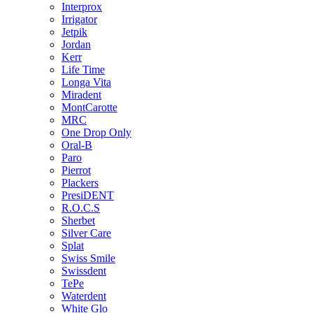
Interprox
Irrigator
Jetpik
Jordan
Kerr
Life Time
Longa Vita
Miradent
MontCarotte
MRC
One Drop Only
Oral-B
Paro
Pierrot
Plackers
PresiDENT
R.O.C.S
Sherbet
Silver Care
Splat
Swiss Smile
Swissdent
TePe
Waterdent
White Glo