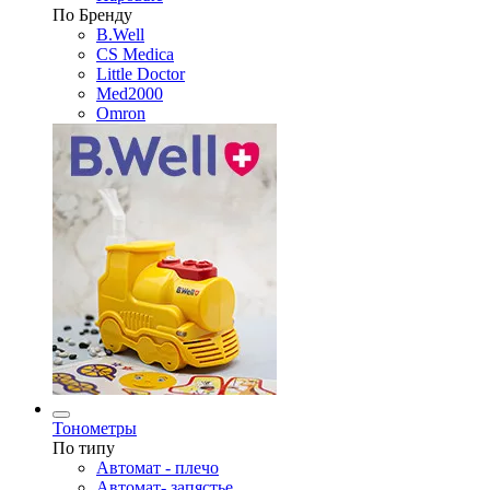
По Бренду
B.Well
CS Medica
Little Doctor
Med2000
Omron
Тонометры
По типу
Автомат - плечо
Автомат- запястье