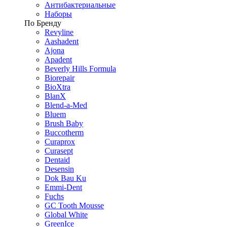
Антибактериальные
Наборы
По Бренду
Revyline
Aashadent
Ajona
Apadent
Beverly Hills Formula
Biorepair
BioXtra
BlanX
Blend-a-Med
Bluem
Brush Baby
Buccotherm
Curaprox
Curasept
Dentaid
Desensin
Dok Bau Ku
Emmi-Dent
Fuchs
GC Tooth Mousse
Global White
GreenIce