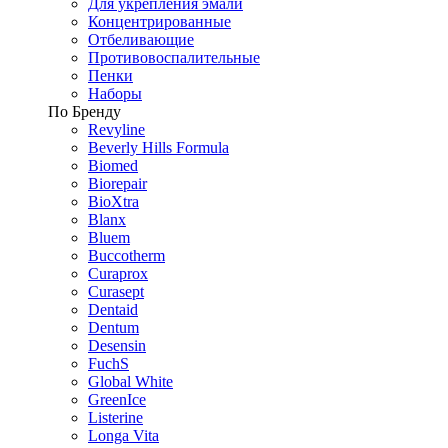
Для укрепления эмали
Концентрированные
Отбеливающие
Противовоспалительные
Пенки
Наборы
По Бренду
Revyline
Beverly Hills Formula
Biomed
Biorepair
BioXtra
Blanx
Bluem
Buccotherm
Curaprox
Curasept
Dentaid
Dentum
Desensin
FuchS
Global White
GreenIce
Listerine
Longa Vita