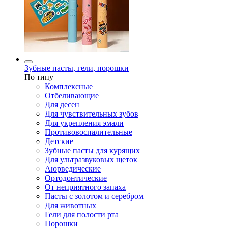
Зубные пасты, гели, порошки
По типу
Комплексные
Отбеливающие
Для десен
Для чувствительных зубов
Для укрепления эмали
Противовоспалительные
Детские
Зубные пасты для курящих
Для ультразвуковых щеток
Аюрведические
Ортодонтические
От неприятного запаха
Пасты с золотом и серебром
Для животных
Гели для полости рта
Порошки