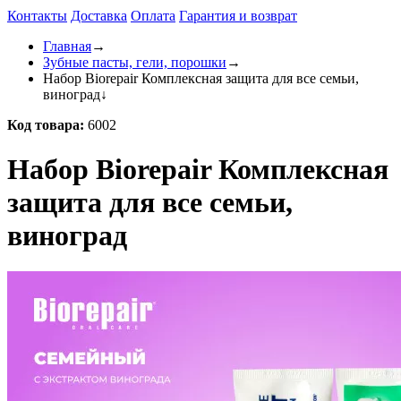
Контакты
Доставка
Оплата
Гарантия и возврат
Главная
→
Зубные пасты, гели, порошки
→
Набор Biorepair Комплексная защита для все семьи,
виноград
↓
Код товара:
6002
Набор Biorepair Комплексная
защита для все семьи,
виноград