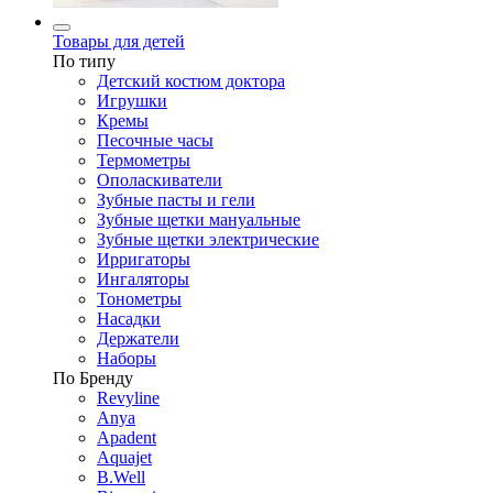
Товары для детей
По типу
Детский костюм доктора
Игрушки
Кремы
Песочные часы
Термометры
Ополаскиватели
Зубные пасты и гели
Зубные щетки мануальные
Зубные щетки электрические
Ирригаторы
Ингаляторы
Тонометры
Насадки
Держатели
Наборы
По Бренду
Revyline
Anya
Apadent
Aquajet
B.Well