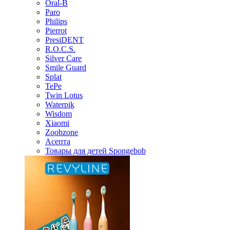
Oral-B
Paro
Philips
Pierrot
PresiDENT
R.O.C.S.
Silver Care
Smile Guard
Splat
TePe
Twin Lotus
Waterpik
Wisdom
Xiaomi
Zoobzone
Асепта
Товары для детей Spongebob