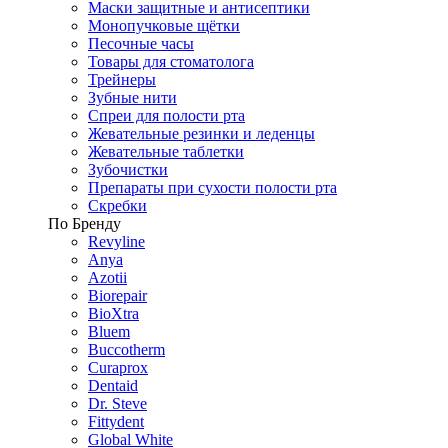
Маски защитные и антисептики
Монопучковые щётки
Песочные часы
Товары для стоматолога
Трейнеры
Зубные нити
Спреи для полости рта
Жевательные резинки и леденцы
Жевательные таблетки
Зубочистки
Препараты при сухости полости рта
Скребки
По Бренду
Revyline
Anya
Azotii
Biorepair
BioXtra
Bluem
Buccotherm
Curaprox
Dentaid
Dr. Steve
Fittydent
Global White