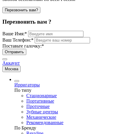
Перезвонить вам?
Перезвонить вам ?
Ваше Имя:
*
Ваш Телефон:
*
Поставьте галочку:
*
Отправить
Аккаунт
Москва
Ирригаторы
По типу
Стационарные
Портативные
Проточные
Зубные центры
Механические
Рекомендованные
По Бренду
Revyline