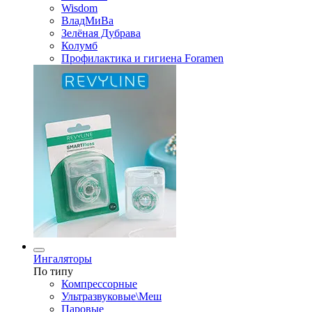
Wisdom
ВладМиВа
Зелёная Дубрава
Колумб
Профилактика и гигиена Foramen
Ингаляторы
По типу
Компрессорные
Ультразвуковые\Меш
Паровые