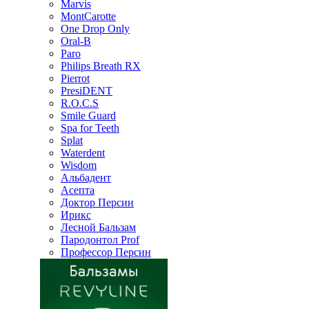
Marvis
MontCarotte
One Drop Only
Oral-B
Paro
Philips Breath RX
Pierrot
PresiDENT
R.O.C.S
Smile Guard
Spa for Teeth
Splat
Waterdent
Wisdom
Альбадент
Асепта
Доктор Персин
Ирикс
Лесной Бальзам
Пародонтол Prof
Профессор Персин