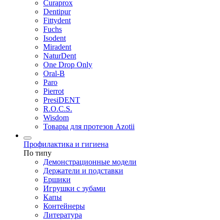
Curaprox
Dentipur
Fittydent
Fuchs
Isodent
Miradent
NaturDent
One Drop Only
Oral-B
Paro
Pierrot
PresiDENT
R.O.C.S.
Wisdom
Товары для протезов Azotii
Профилактика и гигиена
По типу
Демонстрационные модели
Держатели и подставки
Ершики
Игрушки с зубами
Капы
Контейнеры
Литература