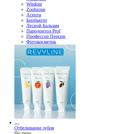
Wisdom
Zoobzone
Асепта
Биобьюти
Лесной Бальзам
Пародонтол Prof
Профессор Персин
Фитокосметик
Отбеливание зубов
По типу