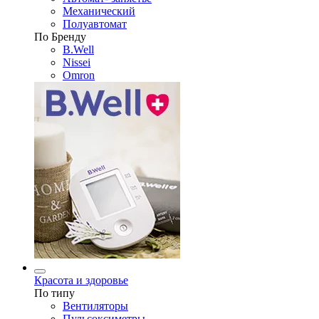
Механический
Полуавтомат
По Бренду
B.Well
Nissei
Omron
Красота и здоровье
По типу
Вентиляторы
Пульсоксиметры