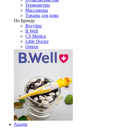
Термометры
Массажеры
Товары для дома
По Бренду
Revyline
B.Well
CS Medica
Little Doctor
Omron
Акции