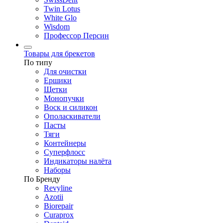
Twin Lotus
White Glo
Wisdom
Профессор Персин
Товары для брекетов
По типу
Для очистки
Ершики
Щетки
Монопучки
Воск и силикон
Ополаскиватели
Пасты
Тяги
Контейнеры
Суперфлосс
Индикаторы налёта
Наборы
По Бренду
Revyline
Azotii
Biorepair
Curaprox