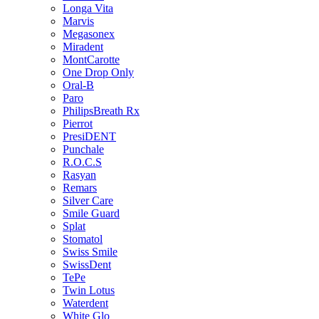
Longa Vita
Marvis
Megasonex
Miradent
MontCarotte
One Drop Only
Oral-B
Paro
PhilipsBreath Rx
Pierrot
PresiDENT
Punchale
R.O.C.S
Rasyan
Remars
Silver Care
Smile Guard
Splat
Stomatol
Swiss Smile
SwissDent
TePe
Twin Lotus
Waterdent
White Glo