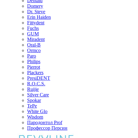
Dentaid
Domery
Dr. Steve
Erin Haiden
Fittydent
Fuchs
GUM
Miradent
Oral-B
Ormco
Paro
Philips
Pierrot
Plackers
PresiDENT
R.O.C.S.
Ruijie
Silver Care
Spokar
TePe
White Glo
Wisdom
Пародонтол Prof
Профессор Персин