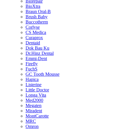
Biorepair
BioXtra
Braun Oral-B
Brush Baby
Buccotherm
Corlyse
CS Medica
Curaprox
Dentaid
Dok Bau Ku
Dr.Hinz Dental
Emmi-Dent
Firefly
FuchS
GC Tooth Mousse
Hapica
Listerine
Little Doctor
Longa Vita
Med2000
Megaten
Miradent
MontCarotte
MRC
Omron