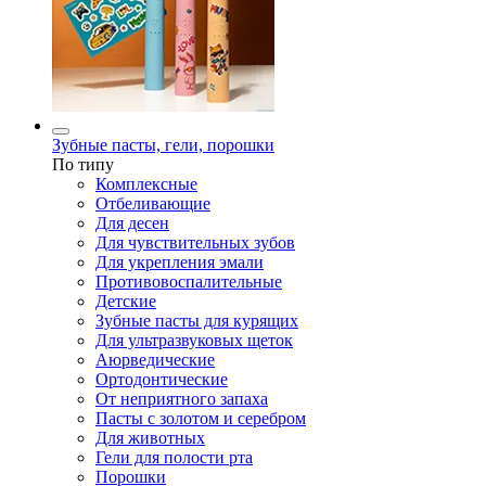
Зубные пасты, гели, порошки
По типу
Комплексные
Отбеливающие
Для десен
Для чувствительных зубов
Для укрепления эмали
Противовоспалительные
Детские
Зубные пасты для курящих
Для ультразвуковых щеток
Аюрведические
Ортодонтические
От неприятного запаха
Пасты с золотом и серебром
Для животных
Гели для полости рта
Порошки