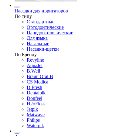
Насадки для ирригаторов
По типу
Стандартные
Ортодонтические
Пародонтологические
Для языка
Назальные
Насадки-щетки
По Бренду
Revyline
AquaJet
B.Well
Braun Oral-B
CS Medica
D.Fresh
Dentalpik
Donfeel
H2oFloss
Jetpik
Matwave
Philips
Waterpik