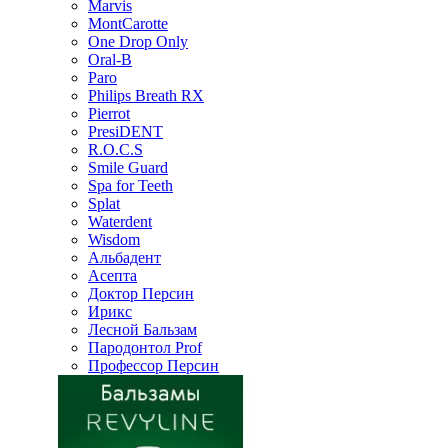
Marvis
MontCarotte
One Drop Only
Oral-B
Paro
Philips Breath RX
Pierrot
PresiDENT
R.O.C.S
Smile Guard
Spa for Teeth
Splat
Waterdent
Wisdom
Альбадент
Асепта
Доктор Персин
Ирикс
Лесной Бальзам
Пародонтол Prof
Профессор Персин