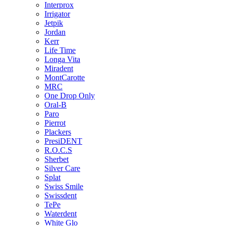
Interprox
Irrigator
Jetpik
Jordan
Kerr
Life Time
Longa Vita
Miradent
MontCarotte
MRC
One Drop Only
Oral-B
Paro
Pierrot
Plackers
PresiDENT
R.O.C.S
Sherbet
Silver Care
Splat
Swiss Smile
Swissdent
TePe
Waterdent
White Glo