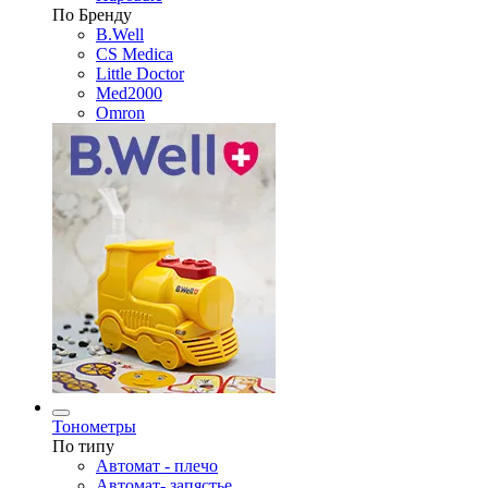
По Бренду
B.Well
CS Medica
Little Doctor
Med2000
Omron
Тонометры
По типу
Автомат - плечо
Автомат- запястье