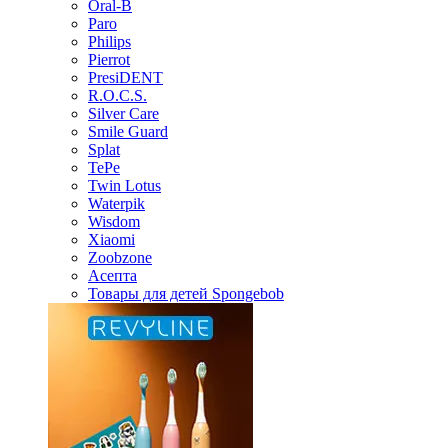
Oral-B
Paro
Philips
Pierrot
PresiDENT
R.O.C.S.
Silver Care
Smile Guard
Splat
TePe
Twin Lotus
Waterpik
Wisdom
Xiaomi
Zoobzone
Асепта
Товары для детей Spongebob