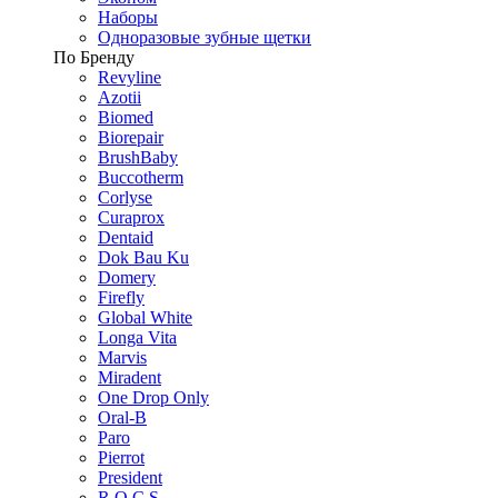
Наборы
Одноразовые зубные щетки
По Бренду
Revyline
Azotii
Biomed
Biorepair
BrushBaby
Buccotherm
Corlyse
Curaprox
Dentaid
Dok Bau Ku
Domery
Firefly
Global White
Longa Vita
Marvis
Miradent
One Drop Only
Oral-B
Paro
Pierrot
President
R.O.C.S.