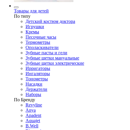
Товары для детей
По типу
Детский костюм доктора
Игрушки
Кремы
Песочные часы
Термометры
Ополаскиватели
Зубные пасты и гели
Зубные щетки мануальные
Зубные щетки электрические
Ирригаторы
Ингаляторы
Тонометры
Насадки
Держатели
Наборы
По Бренду
Revyline
Anya
Apadent
Aquajet
B.Well