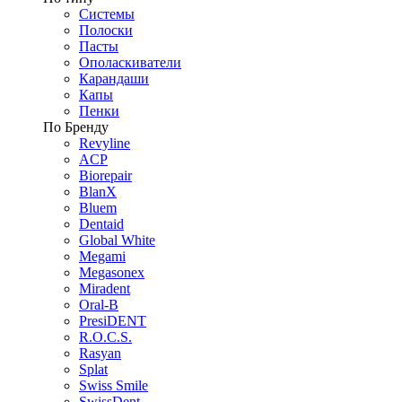
Системы
Полоски
Пасты
Ополаскиватели
Карандаши
Капы
Пенки
По Бренду
Revyline
ACP
Biorepair
BlanX
Bluem
Dentaid
Global White
Megami
Megasonex
Miradent
Oral-B
PresiDENT
R.O.C.S.
Rasyan
Splat
Swiss Smile
SwissDent