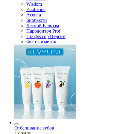
Wisdom
Zoobzone
Асепта
Биобьюти
Лесной Бальзам
Пародонтол Prof
Профессор Персин
Фитокосметик
Отбеливание зубов
По типу