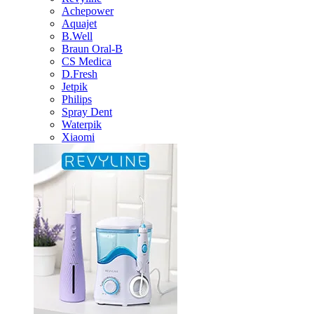
Achepower
Aquajet
B.Well
Braun Oral-B
CS Medica
D.Fresh
Jetpik
Philips
Spray Dent
Waterpik
Xiaomi