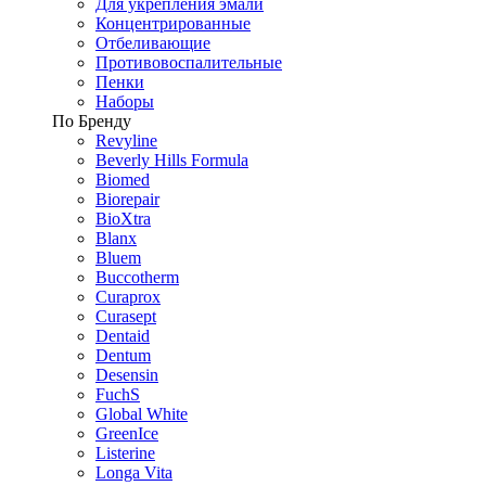
Для укрепления эмали
Концентрированные
Отбеливающие
Противовоспалительные
Пенки
Наборы
По Бренду
Revyline
Beverly Hills Formula
Biomed
Biorepair
BioXtra
Blanx
Bluem
Buccotherm
Curaprox
Curasept
Dentaid
Dentum
Desensin
FuchS
Global White
GreenIce
Listerine
Longa Vita