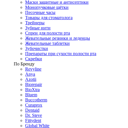
Маски защитные и антисептики
Монопучковые щётки
Песочные часы
Товары для стоматолога
Трейнеры
Зубные нити
Спреи для полости рта
Жевательные резинки и леденцы
Жевательные таблетки
Зубочистки
Препараты при сухости полости рта
Скребки
По Бренду
Revyline
Anya
Azotii
Biorepair
BioXtra
Bluem
Buccotherm
Curaprox
Dentaid
Dr. Steve
Fittydent
Global White