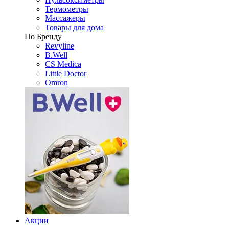
Термометры
Массажеры
Товары для дома
По Бренду
Revyline
B.Well
CS Medica
Little Doctor
Omron
Акции