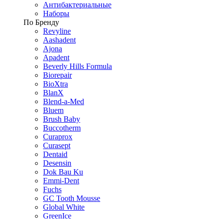
Антибактериальные
Наборы
По Бренду
Revyline
Aashadent
Ajona
Apadent
Beverly Hills Formula
Biorepair
BioXtra
BlanX
Blend-a-Med
Bluem
Brush Baby
Buccotherm
Curaprox
Curasept
Dentaid
Desensin
Dok Bau Ku
Emmi-Dent
Fuchs
GC Tooth Mousse
Global White
GreenIce