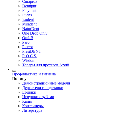
Curaprox
Dentipur
Fittydent
Fuchs
Isodent
Miradent
NaturDent
One Drop Only
Oral-B
Paro
Pierrot
PresiDENT
R.O.C.S.
Wisdom
Товары для протезов Azotii
Профилактика и гигиена
По типу
Демонстрационные модели
Держатели и подставки
Ершики
Игрушки с зубами
Капы
Контейнеры
Литература