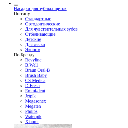
Насадки для зубных щеток
По типу
Стандартные
Ортодонтические
Для чувствительных зубов
Отбеливающие
Детские
Для языка
Эконом
По Бренду
Revyline
B.Well
Braun Oral-B
Brush Baby
CS Medica
D.Fresh
Emmi-dent
Jetpik
Megasonex
Megaten
Philips
Waterpik
Xiaomi