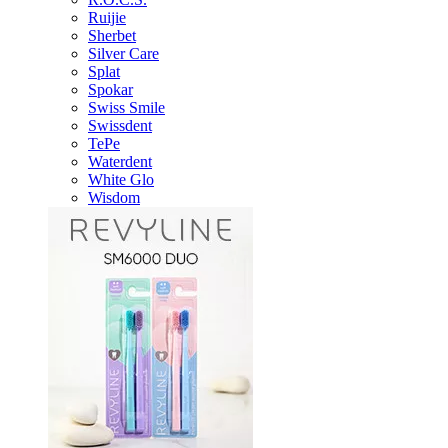
Ruijie
Sherbet
Silver Care
Splat
Spokar
Swiss Smile
Swissdent
TePe
Waterdent
White Glo
Wisdom