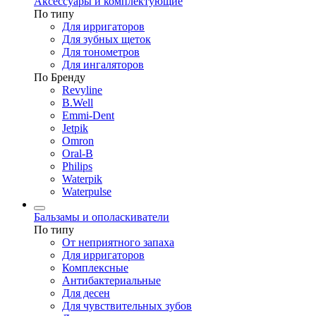
Аксессуары и комплектующие
По типу
Для ирригаторов
Для зубных щеток
Для тонометров
Для ингаляторов
По Бренду
Revyline
B.Well
Emmi-Dent
Jetpik
Omron
Oral-B
Philips
Waterpik
Waterpulse
Бальзамы и ополаскиватели
По типу
От неприятного запаха
Для ирригаторов
Комплексные
Антибактериальные
Для десен
Для чувствительных зубов