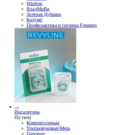
Wisdom
ВладМиВа
Зелёная Дубрава
Колумб
Профилактика и гигиена Foramen
Ингаляторы
По типу
Компрессорные
Ультразвуковые\Меш
Паровые