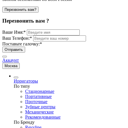
Перезвонить вам?
Перезвонить вам ?
Ваше Имя:
*
Ваш Телефон:
*
Поставьте галочку:
*
Отправить
Аккаунт
Москва
Ирригаторы
По типу
Стационарные
Портативные
Проточные
Зубные центры
Механические
Рекомендованные
По Бренду
Revyline