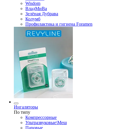
Wisdom
ВладМиВа
Зелёная Дубрава
Колумб
Профилактика и гигиена Foramen
Ингаляторы
По типу
Компрессорные
Ультразвуковые\Меш
Паровые