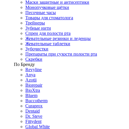
Маски защитные и антисептики
Монопучковые щётки
Песочные часы
Товары для стоматолога
Трейнеры
Зубные нити
Спреи для полости рта
Жевательные резинки и леденцы
Жевательные таблетки
Зубочистки
Препараты при сухости полости рта
Скребки
По Бренду
Revyline
Anya
Azotii
Biorepair
BioXtra
Bluem
Buccotherm
Curaprox
Dentaid
Dr. Steve
Fittydent
Global White