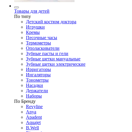
Товары для детей
По типу
Детский костюм доктора
Игрушки
Кремы
Песочные часы
Термометры
Ополаскиватели
Зубные пасты и гели
Зубные щетки мануальные
Зубные щетки электрические
Ирригаторы
Ингаляторы
Тонометры
Насадки
Держатели
Наборы
По Бренду
Revyline
Anya
Apadent
Aquajet
B.Well