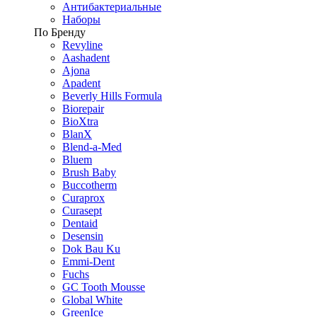
Антибактериальные
Наборы
По Бренду
Revyline
Aashadent
Ajona
Apadent
Beverly Hills Formula
Biorepair
BioXtra
BlanX
Blend-a-Med
Bluem
Brush Baby
Buccotherm
Curaprox
Curasept
Dentaid
Desensin
Dok Bau Ku
Emmi-Dent
Fuchs
GC Tooth Mousse
Global White
GreenIce