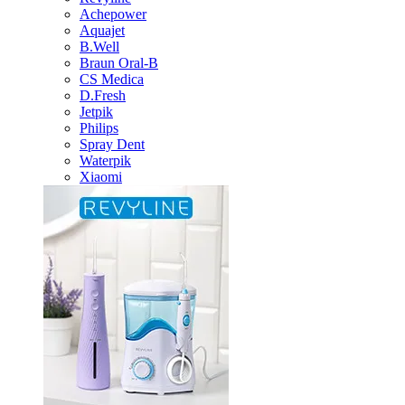
Achepower
Aquajet
B.Well
Braun Oral-B
CS Medica
D.Fresh
Jetpik
Philips
Spray Dent
Waterpik
Xiaomi