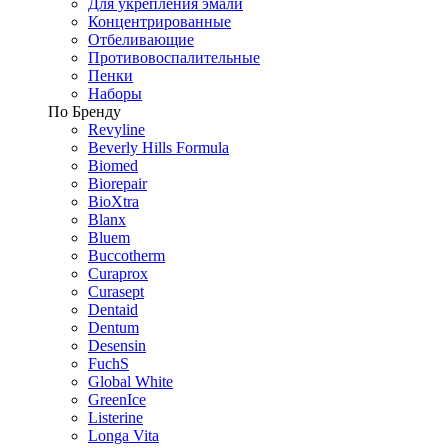
Для укрепления эмали
Концентрированные
Отбеливающие
Противовоспалительные
Пенки
Наборы
По Бренду
Revyline
Beverly Hills Formula
Biomed
Biorepair
BioXtra
Blanx
Bluem
Buccotherm
Curaprox
Curasept
Dentaid
Dentum
Desensin
FuchS
Global White
GreenIce
Listerine
Longa Vita