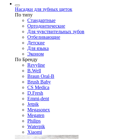
Насадки для зубных щеток
По типу
Стандартные
Ортодонтические
Для чувствительных зубов
Отбеливающие
Детские
Для языка
Эконом
По Бренду
Revyline
B.Well
Braun Oral-B
Brush Baby
CS Medica
D.Fresh
Emmi-dent
Jetpik
Megasonex
Megaten
Philips
Waterpik
Xiaomi