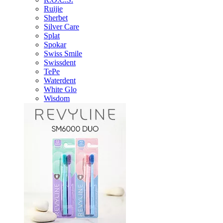
Ruijie
Sherbet
Silver Care
Splat
Spokar
Swiss Smile
Swissdent
TePe
Waterdent
White Glo
Wisdom