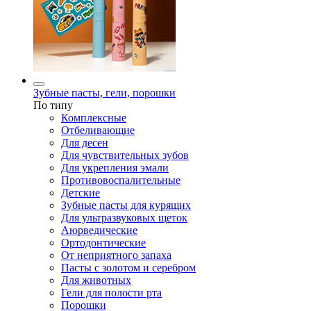
Зубные пасты, гели, порошки
По типу
Комплексные
Отбеливающие
Для десен
Для чувствительных зубов
Для укрепления эмали
Противовоспалительные
Детские
Зубные пасты для курящих
Для ультразвуковых щеток
Аюрведические
Ортодонтические
От неприятного запаха
Пасты с золотом и серебром
Для животных
Гели для полости рта
Порошки