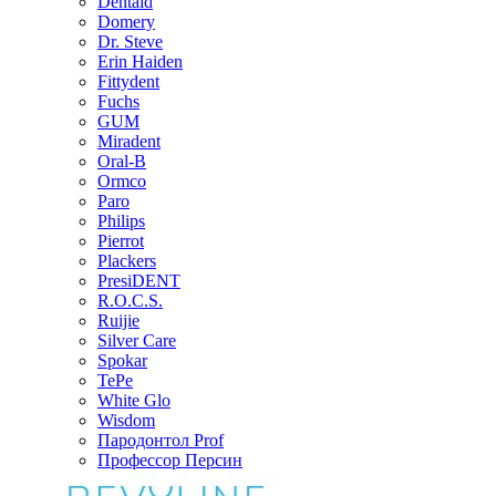
Dentaid
Domery
Dr. Steve
Erin Haiden
Fittydent
Fuchs
GUM
Miradent
Oral-B
Ormco
Paro
Philips
Pierrot
Plackers
PresiDENT
R.O.C.S.
Ruijie
Silver Care
Spokar
TePe
White Glo
Wisdom
Пародонтол Prof
Профессор Персин