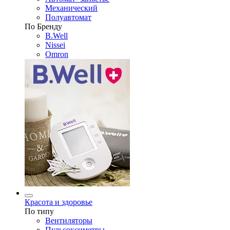
Механический
Полуавтомат
По Бренду
B.Well
Nissei
Omron
Красота и здоровье
По типу
Вентиляторы
Пульсоксиметры