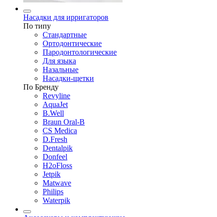
Насадки для ирригаторов
По типу
Стандартные
Ортодонтические
Пародонтологические
Для языка
Назальные
Насадки-щетки
По Бренду
Revyline
AquaJet
B.Well
Braun Oral-B
CS Medica
D.Fresh
Dentalpik
Donfeel
H2oFloss
Jetpik
Matwave
Philips
Waterpik