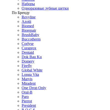
Наборы
Одноразовые зубные щетки
По Бренду
Revyline
Azotii
Biomed
Biorepair
BrushBaby
Buccotherm
Corlyse
Curaprox
Dentaid
Dok Bau Ku
Domery
Firefly
Global White
Longa Vita
Marvis
Miradent
One Drop Only
Oral-B
Paro
Pierrot
President
R.O.C.S.