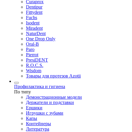
Curaprox
Dentipur
Fittydent
Fuchs
Isodent
Miradent
NaturDent
One Drop Only
Oral-B
Paro
Pierrot
PresiDENT
R.O.C.S.
Wisdom
Товары для протезов Azotii
Профилактика и гигиена
По типу
Демонстрационные модели
Держатели и подставки
Ершики
Игрушки с зубами
Капы
Контейнеры
Литература