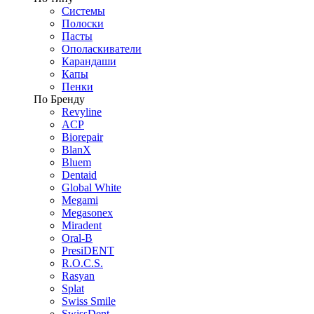
Системы
Полоски
Пасты
Ополаскиватели
Карандаши
Капы
Пенки
По Бренду
Revyline
ACP
Biorepair
BlanX
Bluem
Dentaid
Global White
Megami
Megasonex
Miradent
Oral-B
PresiDENT
R.O.C.S.
Rasyan
Splat
Swiss Smile
SwissDent