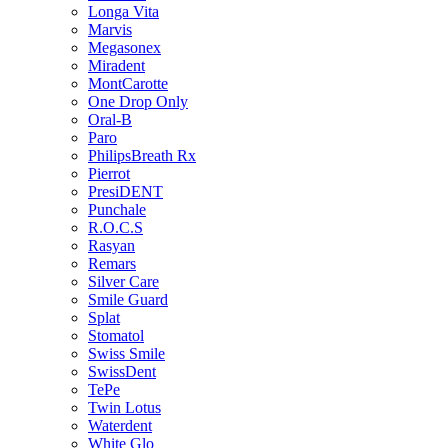
Longa Vita
Marvis
Megasonex
Miradent
MontCarotte
One Drop Only
Oral-B
Paro
PhilipsBreath Rx
Pierrot
PresiDENT
Punchale
R.O.C.S
Rasyan
Remars
Silver Care
Smile Guard
Splat
Stomatol
Swiss Smile
SwissDent
TePe
Twin Lotus
Waterdent
White Glo