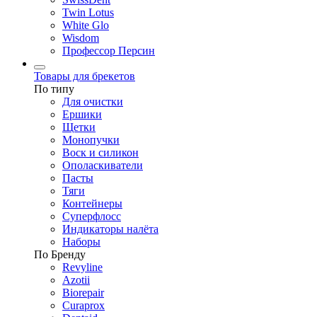
Twin Lotus
White Glo
Wisdom
Профессор Персин
Товары для брекетов
По типу
Для очистки
Ершики
Щетки
Монопучки
Воск и силикон
Ополаскиватели
Пасты
Тяги
Контейнеры
Суперфлосс
Индикаторы налёта
Наборы
По Бренду
Revyline
Azotii
Biorepair
Curaprox