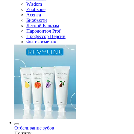
Wisdom
Zoobzone
Асепта
Биобьюти
Лесной Бальзам
Пародонтол Prof
Профессор Персин
Фитокосметик
Отбеливание зубов
По типу