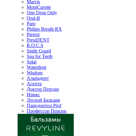
Marvis
MontCarotte
One Drop Only
Oral-B
Paro
Philips Breath RX
Pierrot
PresiDENT
R.O.C.S
Smile Guard
Spa for Teeth
Splat
Waterdent
Wisdom
Альбадент
Асепта
Доктор Персин
Ирикс
Лесной Бальзам
Пародонтол Prof
Профессор Персин