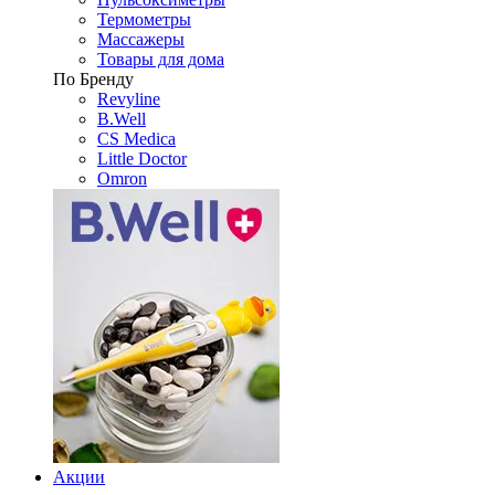
Термометры
Массажеры
Товары для дома
По Бренду
Revyline
B.Well
CS Medica
Little Doctor
Omron
Акции