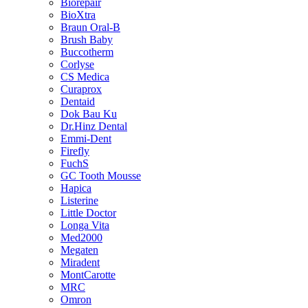
Biorepair
BioXtra
Braun Oral-B
Brush Baby
Buccotherm
Corlyse
CS Medica
Curaprox
Dentaid
Dok Bau Ku
Dr.Hinz Dental
Emmi-Dent
Firefly
FuchS
GC Tooth Mousse
Hapica
Listerine
Little Doctor
Longa Vita
Med2000
Megaten
Miradent
MontCarotte
MRC
Omron