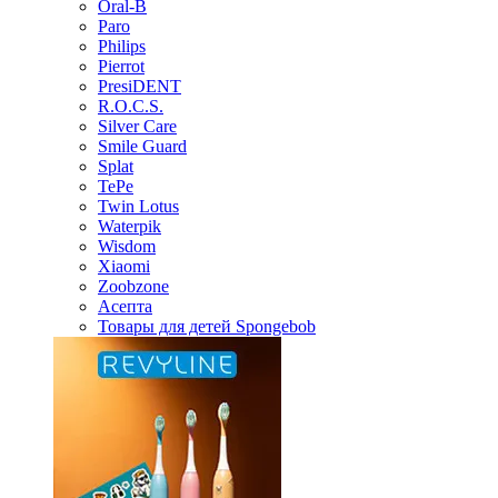
Oral-B
Paro
Philips
Pierrot
PresiDENT
R.O.C.S.
Silver Care
Smile Guard
Splat
TePe
Twin Lotus
Waterpik
Wisdom
Xiaomi
Zoobzone
Асепта
Товары для детей Spongebob