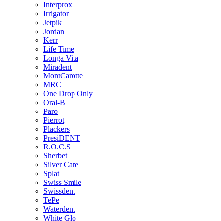
Interprox
Irrigator
Jetpik
Jordan
Kerr
Life Time
Longa Vita
Miradent
MontCarotte
MRC
One Drop Only
Oral-B
Paro
Pierrot
Plackers
PresiDENT
R.O.C.S
Sherbet
Silver Care
Splat
Swiss Smile
Swissdent
TePe
Waterdent
White Glo