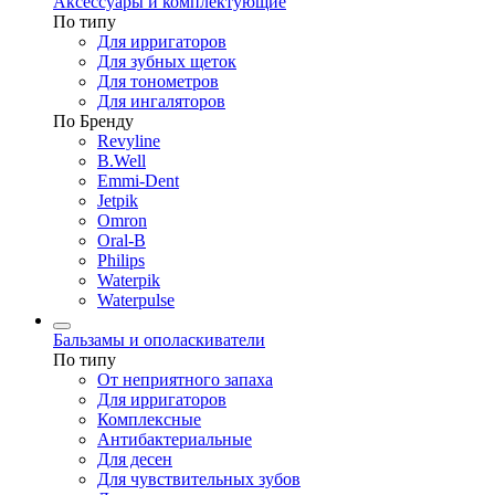
Аксессуары и комплектующие
По типу
Для ирригаторов
Для зубных щеток
Для тонометров
Для ингаляторов
По Бренду
Revyline
B.Well
Emmi-Dent
Jetpik
Omron
Oral-B
Philips
Waterpik
Waterpulse
Бальзамы и ополаскиватели
По типу
От неприятного запаха
Для ирригаторов
Комплексные
Антибактериальные
Для десен
Для чувствительных зубов