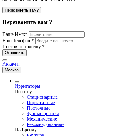
Перезвонить вам?
Перезвонить вам ?
Ваше Имя:
*
Ваш Телефон:
*
Поставьте галочку:
*
Отправить
Аккаунт
Москва
Ирригаторы
По типу
Стационарные
Портативные
Проточные
Зубные центры
Механические
Рекомендованные
По Бренду
Revyline