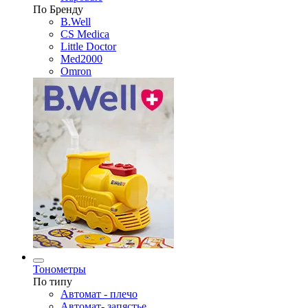
По Бренду
B.Well
CS Medica
Little Doctor
Med2000
Omron
Тонометры
По типу
Автомат - плечо
Автомат- запястье