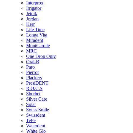
Interprox
Irrigator
Jetpik
Jordan
Kerr
Life Time
Longa Vita
Miradent
MontCarotte
MRC
One Drop Only
Oral-B
Paro
Pierrot
Plackers
PresiDENT
R.O.C.S
Sherbet
Silver Care
Splat
Swiss Smile
Swissdent
TePe
Waterdent
White Glo