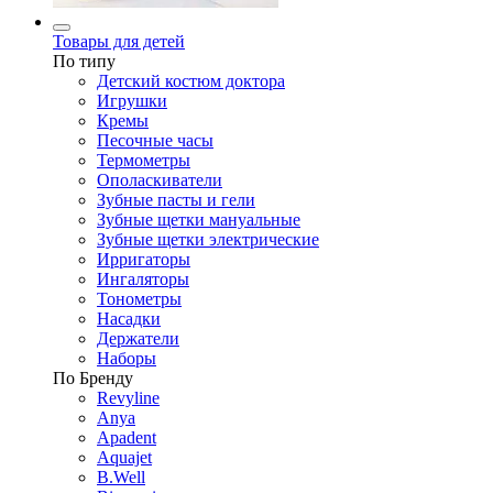
Товары для детей
По типу
Детский костюм доктора
Игрушки
Кремы
Песочные часы
Термометры
Ополаскиватели
Зубные пасты и гели
Зубные щетки мануальные
Зубные щетки электрические
Ирригаторы
Ингаляторы
Тонометры
Насадки
Держатели
Наборы
По Бренду
Revyline
Anya
Apadent
Aquajet
B.Well