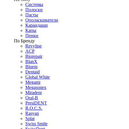
Системы
Полоски
Пасты
Ополаскиватели
Карандаши
Капы
Пенки
По Бренду
Revyline
ACP
Biorepair
BlanX
Bluem
Dentaid
Global White
Megami
Megasonex
Miradent
Oral-B
PresiDENT
R.O.C.S.
Rasyan
Splat
Swiss Smile
SwissDent