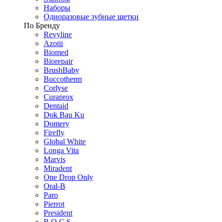
Наборы
Одноразовые зубные щетки
По Бренду
Revyline
Azotii
Biomed
Biorepair
BrushBaby
Buccotherm
Corlyse
Curaprox
Dentaid
Dok Bau Ku
Domery
Firefly
Global White
Longa Vita
Marvis
Miradent
One Drop Only
Oral-B
Paro
Pierrot
President
R.O.C.S.