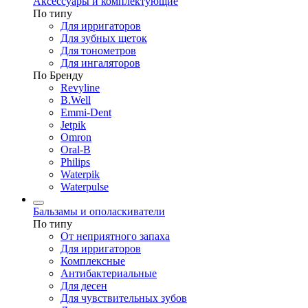
Аксессуары и комплектующие
По типу
Для ирригаторов
Для зубных щеток
Для тонометров
Для ингаляторов
По Бренду
Revyline
B.Well
Emmi-Dent
Jetpik
Omron
Oral-B
Philips
Waterpik
Waterpulse
Бальзамы и ополаскиватели
По типу
От неприятного запаха
Для ирригаторов
Комплексные
Антибактериальные
Для десен
Для чувствительных зубов