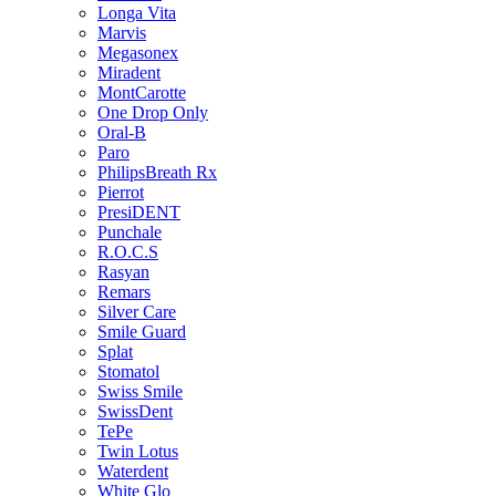
Longa Vita
Marvis
Megasonex
Miradent
MontCarotte
One Drop Only
Oral-B
Paro
PhilipsBreath Rx
Pierrot
PresiDENT
Punchale
R.O.C.S
Rasyan
Remars
Silver Care
Smile Guard
Splat
Stomatol
Swiss Smile
SwissDent
TePe
Twin Lotus
Waterdent
White Glo