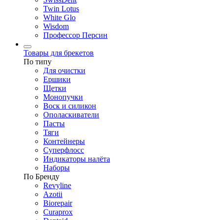
Twin Lotus
White Glo
Wisdom
Профессор Персин
Товары для брекетов
По типу
Для очистки
Ершики
Щетки
Монопучки
Воск и силикон
Ополаскиватели
Пасты
Тяги
Контейнеры
Суперфлосс
Индикаторы налёта
Наборы
По Бренду
Revyline
Azotii
Biorepair
Curaprox