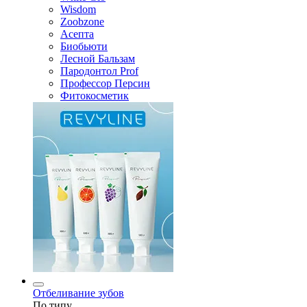
Wisdom
Zoobzone
Асепта
Биобьюти
Лесной Бальзам
Пародонтол Prof
Профессор Персин
Фитокосметик
Отбеливание зубов
По типу