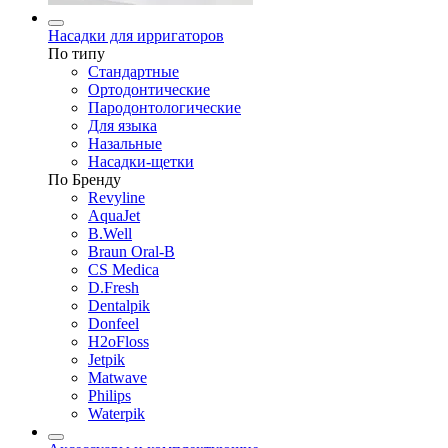
Насадки для ирригаторов
По типу
Стандартные
Ортодонтические
Пародонтологические
Для языка
Назальные
Насадки-щетки
По Бренду
Revyline
AquaJet
B.Well
Braun Oral-B
CS Medica
D.Fresh
Dentalpik
Donfeel
H2oFloss
Jetpik
Matwave
Philips
Waterpik