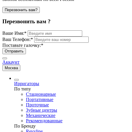
Перезвонить вам?
Перезвонить вам ?
Ваше Имя:
*
Ваш Телефон:
*
Поставьте галочку:
*
Отправить
Аккаунт
Москва
Ирригаторы
По типу
Стационарные
Портативные
Проточные
Зубные центры
Механические
Рекомендованные
По Бренду
Revyline