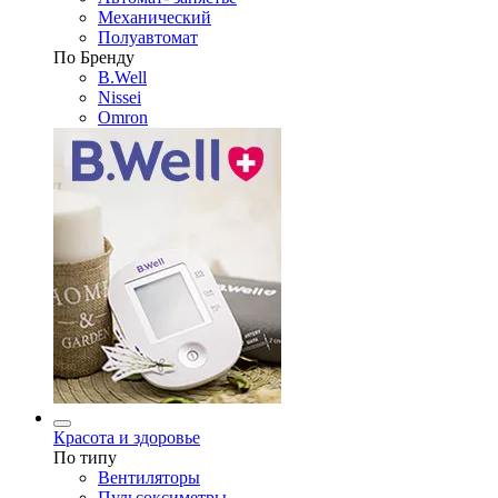
Механический
Полуавтомат
По Бренду
B.Well
Nissei
Omron
Красота и здоровье
По типу
Вентиляторы
Пульсоксиметры