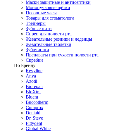
Маски защитные и антисептики
Монопучковые щётки
Песочные часы
Товары для стоматолога
Трейнеры
Зубные нити
Спреи для полости рта
Жевательные резинки и леденцы
Жевательные таблетки
Зубочистки
Препараты при сухости полости рта
Скребки
По Бренду
Revyline
Anya
Azotii
Biorepair
BioXtra
Bluem
Buccotherm
Curaprox
Dentaid
Dr. Steve
Fittydent
Global White