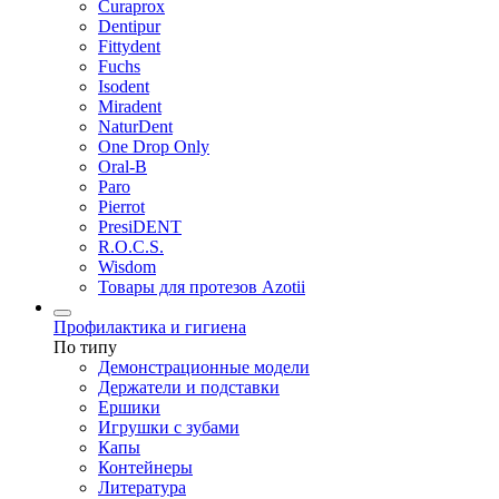
Curaprox
Dentipur
Fittydent
Fuchs
Isodent
Miradent
NaturDent
One Drop Only
Oral-B
Paro
Pierrot
PresiDENT
R.O.C.S.
Wisdom
Товары для протезов Azotii
Профилактика и гигиена
По типу
Демонстрационные модели
Держатели и подставки
Ершики
Игрушки с зубами
Капы
Контейнеры
Литература