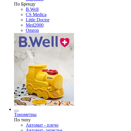
По Бренду
B.Well
CS Medica
Little Doctor
Med2000
Omron
Тонометры
По типу
Автомат - плечо
Автомат- запястье