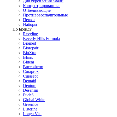
Для укрепления эмали
Концентрированные
Отбеливающие
Противовоспалительные
Пенки
Наборы
По Бренду
Revyline
Beverly Hills Formula
Biomed
Biorepair
BioXtra
Blanx
Bluem
Buccotherm
Curaprox
Curasept
Dentaid
Dentum
Desensin
FuchS
Global White
GreenIce
Listerine
Longa Vita