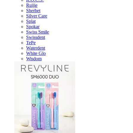
Ruijie
Sherbet
Silver Care
Splat
Spokar
Swiss Smile
Swissdent
TePe
Waterdent
White Glo
Wisdom