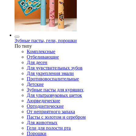
Зубные пасты, гели, порошки
По типу
Комплексные
Отбеливающие
Для десен
Для чувствительных зубов
Для укрепления эмали
Противовоспалительные
Детские
Зубные пасты для курящих
Для ультразвуковых щеток
Аюрведические
Ортодонтические
От неприятного запаха
Пасты с золотом и серебром
Для животных
Гели для полости рта
Порошки