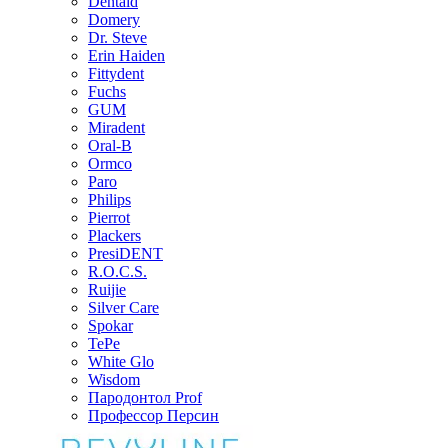
Dentaid
Domery
Dr. Steve
Erin Haiden
Fittydent
Fuchs
GUM
Miradent
Oral-B
Ormco
Paro
Philips
Pierrot
Plackers
PresiDENT
R.O.C.S.
Ruijie
Silver Care
Spokar
TePe
White Glo
Wisdom
Пародонтол Prof
Профессор Персин