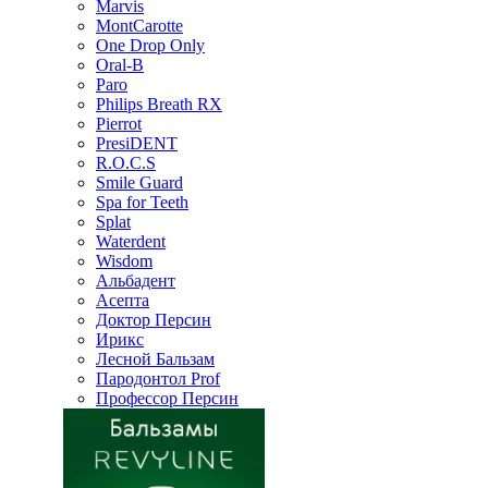
Marvis
MontCarotte
One Drop Only
Oral-B
Paro
Philips Breath RX
Pierrot
PresiDENT
R.O.C.S
Smile Guard
Spa for Teeth
Splat
Waterdent
Wisdom
Альбадент
Асепта
Доктор Персин
Ирикс
Лесной Бальзам
Пародонтол Prof
Профессор Персин