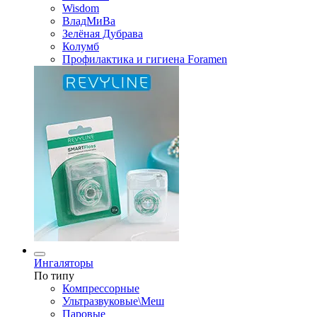
Wisdom
ВладМиВа
Зелёная Дубрава
Колумб
Профилактика и гигиена Foramen
Ингаляторы
По типу
Компрессорные
Ультразвуковые\Меш
Паровые