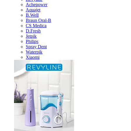
Achepower
Aquajet
B.Well
Braun Oral-B
CS Medica
D.Fresh
Jetpik
Philips
Spray Dent
Waterpik
Xiaomi