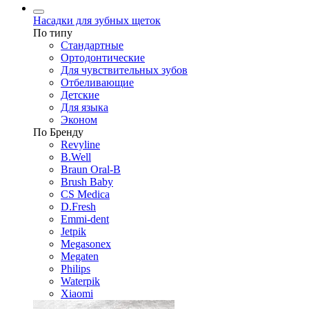
Насадки для зубных щеток
По типу
Стандартные
Ортодонтические
Для чувствительных зубов
Отбеливающие
Детские
Для языка
Эконом
По Бренду
Revyline
B.Well
Braun Oral-B
Brush Baby
CS Medica
D.Fresh
Emmi-dent
Jetpik
Megasonex
Megaten
Philips
Waterpik
Xiaomi