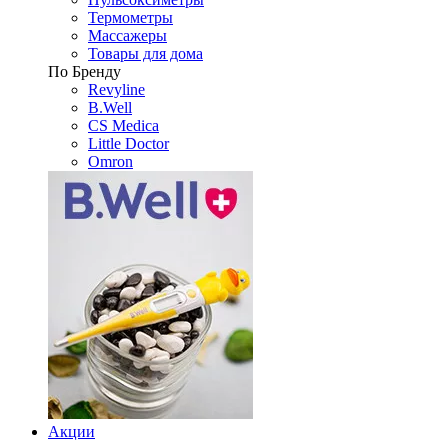
Термометры
Массажеры
Товары для дома
По Бренду
Revyline
B.Well
CS Medica
Little Doctor
Omron
Акции