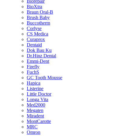
Biorepair
BioXtra
Braun Oral-B
Brush Baby
Buccotherm
Corlyse
CS Medica
Curaprox
Dentaid
Dok Bau Ku
Dr.Hinz Dental
Emmi-Dent
Firefly
FuchS
GC Tooth Mousse
Hapica
Listerine
Little Doctor
Longa Vita
Med2000
Megaten
Miradent
MontCarotte
MRC
Omron