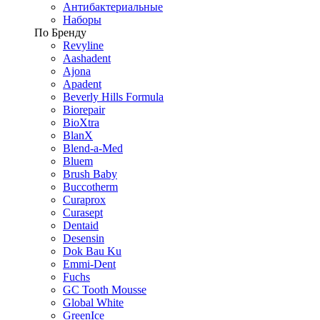
Антибактериальные
Наборы
По Бренду
Revyline
Aashadent
Ajona
Apadent
Beverly Hills Formula
Biorepair
BioXtra
BlanX
Blend-a-Med
Bluem
Brush Baby
Buccotherm
Curaprox
Curasept
Dentaid
Desensin
Dok Bau Ku
Emmi-Dent
Fuchs
GC Tooth Mousse
Global White
GreenIce