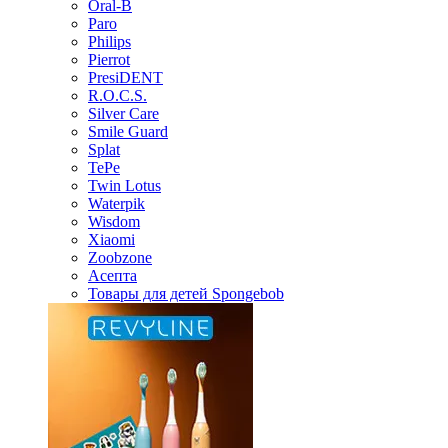
Oral-B
Paro
Philips
Pierrot
PresiDENT
R.O.C.S.
Silver Care
Smile Guard
Splat
TePe
Twin Lotus
Waterpik
Wisdom
Xiaomi
Zoobzone
Асепта
Товары для детей Spongebob