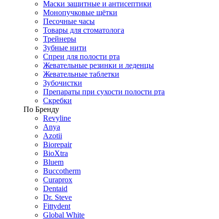
Маски защитные и антисептики
Монопучковые щётки
Песочные часы
Товары для стоматолога
Трейнеры
Зубные нити
Спреи для полости рта
Жевательные резинки и леденцы
Жевательные таблетки
Зубочистки
Препараты при сухости полости рта
Скребки
По Бренду
Revyline
Anya
Azotii
Biorepair
BioXtra
Bluem
Buccotherm
Curaprox
Dentaid
Dr. Steve
Fittydent
Global White