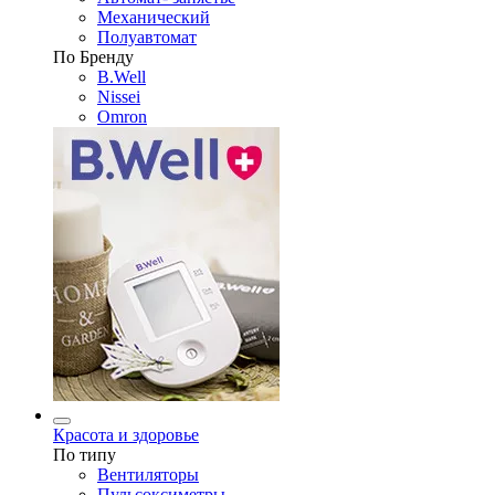
Механический
Полуавтомат
По Бренду
B.Well
Nissei
Omron
Красота и здоровье
По типу
Вентиляторы
Пульсоксиметры