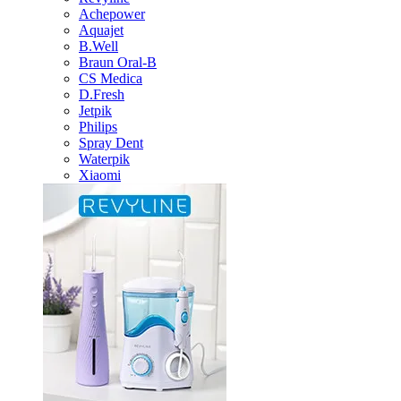
Achepower
Aquajet
B.Well
Braun Oral-B
CS Medica
D.Fresh
Jetpik
Philips
Spray Dent
Waterpik
Xiaomi