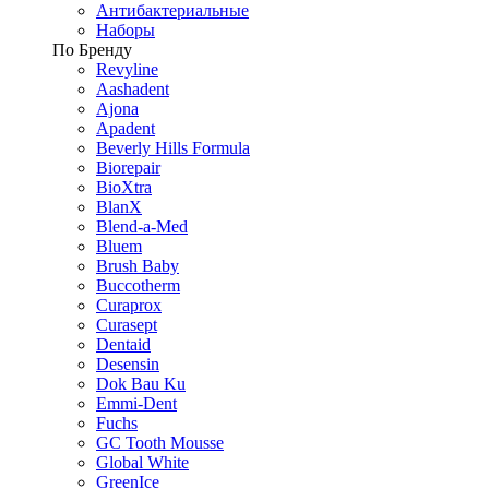
Антибактериальные
Наборы
По Бренду
Revyline
Aashadent
Ajona
Apadent
Beverly Hills Formula
Biorepair
BioXtra
BlanX
Blend-a-Med
Bluem
Brush Baby
Buccotherm
Curaprox
Curasept
Dentaid
Desensin
Dok Bau Ku
Emmi-Dent
Fuchs
GC Tooth Mousse
Global White
GreenIce