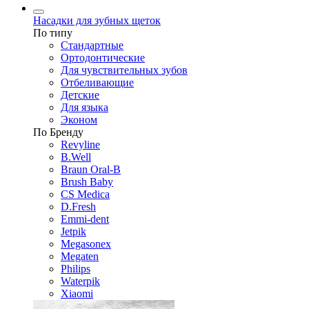
Насадки для зубных щеток
По типу
Стандартные
Ортодонтические
Для чувствительных зубов
Отбеливающие
Детские
Для языка
Эконом
По Бренду
Revyline
B.Well
Braun Oral-B
Brush Baby
CS Medica
D.Fresh
Emmi-dent
Jetpik
Megasonex
Megaten
Philips
Waterpik
Xiaomi