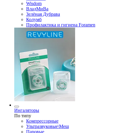
Wisdom
ВладМиВа
Зелёная Дубрава
Колумб
Профилактика и гигиена Foramen
Ингаляторы
По типу
Компрессорные
Ультразвуковые\Меш
Паровые