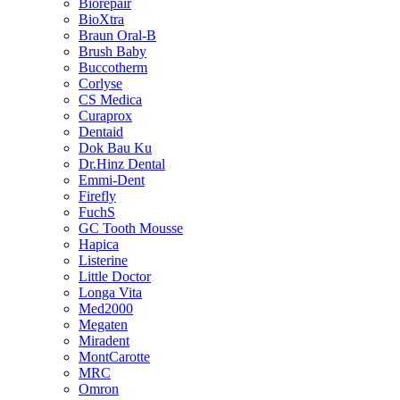
Biorepair
BioXtra
Braun Oral-B
Brush Baby
Buccotherm
Corlyse
CS Medica
Curaprox
Dentaid
Dok Bau Ku
Dr.Hinz Dental
Emmi-Dent
Firefly
FuchS
GC Tooth Mousse
Hapica
Listerine
Little Doctor
Longa Vita
Med2000
Megaten
Miradent
MontCarotte
MRC
Omron