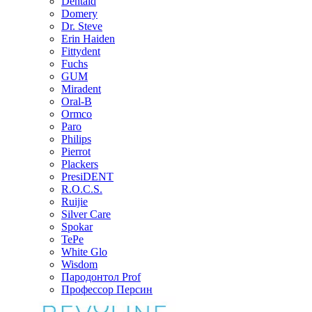
Dentaid
Domery
Dr. Steve
Erin Haiden
Fittydent
Fuchs
GUM
Miradent
Oral-B
Ormco
Paro
Philips
Pierrot
Plackers
PresiDENT
R.O.C.S.
Ruijie
Silver Care
Spokar
TePe
White Glo
Wisdom
Пародонтол Prof
Профессор Персин