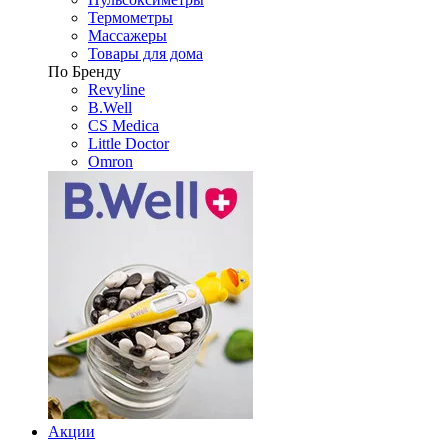
Термометры
Массажеры
Товары для дома
По Бренду
Revyline
B.Well
CS Medica
Little Doctor
Omron
Акции