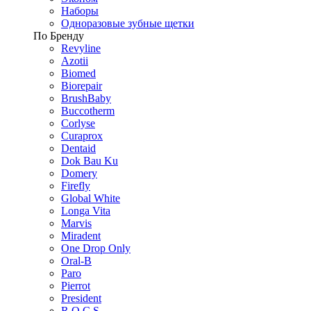
Наборы
Одноразовые зубные щетки
По Бренду
Revyline
Azotii
Biomed
Biorepair
BrushBaby
Buccotherm
Corlyse
Curaprox
Dentaid
Dok Bau Ku
Domery
Firefly
Global White
Longa Vita
Marvis
Miradent
One Drop Only
Oral-B
Paro
Pierrot
President
R.O.C.S.