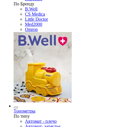
По Бренду
B.Well
CS Medica
Little Doctor
Med2000
Omron
Тонометры
По типу
Автомат - плечо
Автомат- запястье