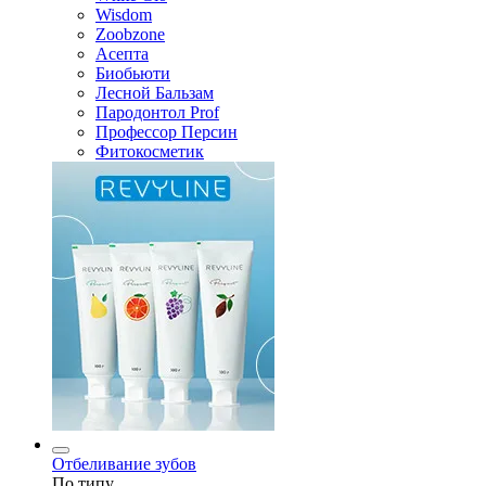
Wisdom
Zoobzone
Асепта
Биобьюти
Лесной Бальзам
Пародонтол Prof
Профессор Персин
Фитокосметик
Отбеливание зубов
По типу