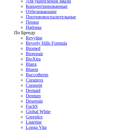
Для укрепления эмали
Концентрированные
Отбеливающие
Противовоспалительные
Пенки
Наборы
По Бренду
Revyline
Beverly Hills Formula
Biomed
Biorepair
BioXtra
Blanx
Bluem
Buccotherm
Curaprox
Curasept
Dentaid
Dentum
Desensin
FuchS
Global White
GreenIce
Listerine
Longa Vita