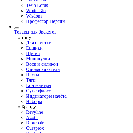
Twin Lotus
White Glo
Wisdom
Профессор Персин
Товары для брекетов
По типу
Для очистки
Ершики
Щетки
Монопучки
Воск и силикон
Ополаскиватели
Пасты
Тяги
Контейнеры
Суперфлосс
Индикаторы налёта
Наборы
По Бренду
Revyline
Azotii
Biorepair
Curaprox