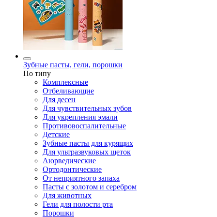
Зубные пасты, гели, порошки
По типу
Комплексные
Отбеливающие
Для десен
Для чувствительных зубов
Для укрепления эмали
Противовоспалительные
Детские
Зубные пасты для курящих
Для ультразвуковых щеток
Аюрведические
Ортодонтические
От неприятного запаха
Пасты с золотом и серебром
Для животных
Гели для полости рта
Порошки