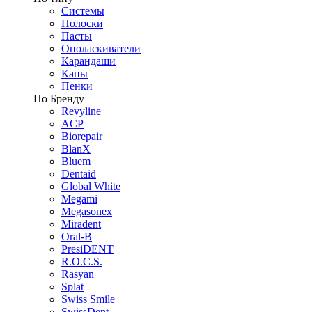
Системы
Полоски
Пасты
Ополаскиватели
Карандаши
Капы
Пенки
По Бренду
Revyline
ACP
Biorepair
BlanX
Bluem
Dentaid
Global White
Megami
Megasonex
Miradent
Oral-B
PresiDENT
R.O.C.S.
Rasyan
Splat
Swiss Smile
SwissDent