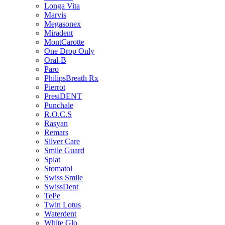
Longa Vita
Marvis
Megasonex
Miradent
MontCarotte
One Drop Only
Oral-B
Paro
PhilipsBreath Rx
Pierrot
PresiDENT
Punchale
R.O.C.S
Rasyan
Remars
Silver Care
Smile Guard
Splat
Stomatol
Swiss Smile
SwissDent
TePe
Twin Lotus
Waterdent
White Glo