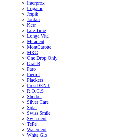
Interprox
Irrigator
Jetpik
Jordan
Kerr
Life Time
Longa Vita
Miradent
MontCarotte
MRC
One Drop Only
Oral-B
Paro
Pierrot
Plackers
PresiDENT
R.O.C.S
Sherbet
Silver Care
Splat
Swiss Smile
Swissdent
TePe
Waterdent
White Glo