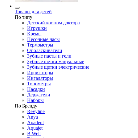
Товары для детей
По типу
Детский костюм доктора
Игрушки
Кремы
Песочные часы
Термометры
Ополаскиватели
Зубные пасты и гели
Зубные щетки мануальные
Зубные щетки электрические
Ирригаторы
Ингаляторы
Тонометры
Насадки
Держатели
Наборы
По Бренду
Revyline
Anya
Apadent
Aquajet
B.Well