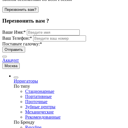
Перезвонить вам?
Перезвонить вам ?
Ваше Имя:
*
Ваш Телефон:
*
Поставьте галочку:
*
Отправить
Аккаунт
Москва
Ирригаторы
По типу
Стационарные
Портативные
Проточные
Зубные центры
Механические
Рекомендованные
По Бренду
Revyline