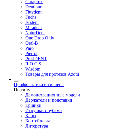
Curaprox
Dentipur
Fittydent
Fuchs
Isodent
Miradent
NaturDent
One Drop Only
Oral-B
Paro
Pierrot
PresiDENT
R.O.C.S.
Wisdom
Товары для протезов Azotii
Профилактика и гигиена
По типу
Демонстрационные модели
Держатели и подставки
Ершики
Игрушки с зубами
Капы
Контейнеры
Литература