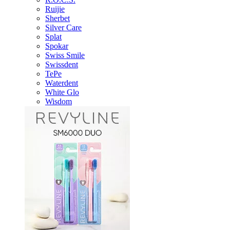
Ruijie
Sherbet
Silver Care
Splat
Spokar
Swiss Smile
Swissdent
TePe
Waterdent
White Glo
Wisdom