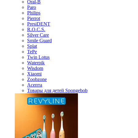
Oral-B
Paro
Philips
Pierrot
PresiDENT
R.O.C.S.
Silver Care
Smile Guard
Splat
TePe
Twin Lotus
Waterpik
Wisdom
Xiaomi
Zoobzone
Асепта
Товары для детей Spongebob