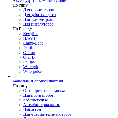
Аксессуары и комплектующие
По типу
Для ирригаторов
Для зубных щеток
Для тонометров
Для ингаляторов
По Бренду
Revyline
B.Well
Emmi-Dent
Jetpik
Omron
Oral-B
Philips
Waterpik
Waterpulse
Бальзамы и ополаскиватели
По типу
От неприятного запаха
Для ирригаторов
Комплексные
Антибактериальные
Для десен
Для чувствительных зубов