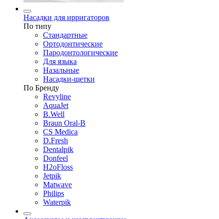
Насадки для ирригаторов
По типу
Стандартные
Ортодонтические
Пародонтологические
Для языка
Назальные
Насадки-щетки
По Бренду
Revyline
AquaJet
B.Well
Braun Oral-B
CS Medica
D.Fresh
Dentalpik
Donfeel
H2oFloss
Jetpik
Matwave
Philips
Waterpik