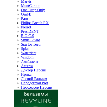
Marvis
MontCarotte
One Drop Only
Oral-B
Paro
Philips Breath RX
Pierrot
PresiDENT
R.O.C.S
Smile Guard
Spa for Teeth
Splat
Waterdent
Wisdom
Альбадент
Асепта
Доктор Персин
Ирикс
Лесной Бальзам
Пародонтол Prof
Профессор Персин