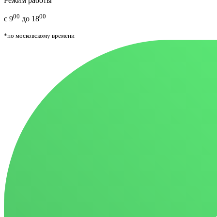
Режим работы
00
00
с 9
до 18
*по московскому времени