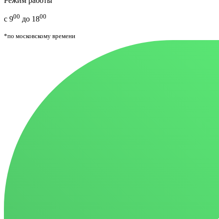
Режим работы
00
00
с 9
до 18
*по московскому времени