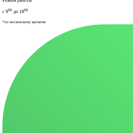
Режим работы
00
00
с 9
до 18
*по московскому времени