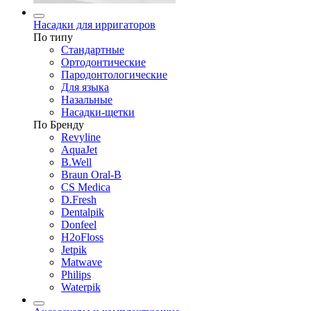
Насадки для ирригаторов
По типу
Стандартные
Ортодонтические
Пародонтологические
Для языка
Назальные
Насадки-щетки
По Бренду
Revyline
AquaJet
B.Well
Braun Oral-B
CS Medica
D.Fresh
Dentalpik
Donfeel
H2oFloss
Jetpik
Matwave
Philips
Waterpik