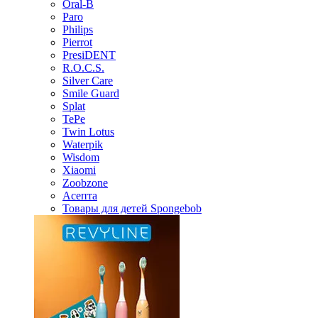
Oral-B
Paro
Philips
Pierrot
PresiDENT
R.O.C.S.
Silver Care
Smile Guard
Splat
TePe
Twin Lotus
Waterpik
Wisdom
Xiaomi
Zoobzone
Асепта
Товары для детей Spongebob