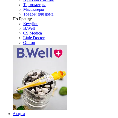
Термометры
Массажеры
Товары для дома
По Бренду
Revyline
B.Well
CS Medica
Little Doctor
Omron
Акции