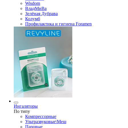
Wisdom
ВладМиВа
Зелёная Дубрава
Колумб
Профилактика и гигиена Foramen
Ингаляторы
По типу
Компрессорные
Ультразвуковые\Меш
Паровые