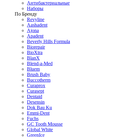
Антибактериальные
Наборы
По Бренду
Revyline
Aashadent
Ajona
Apadent
Beverly Hills Formula
Biorepair
BioXtra
BlanX
Blend-a-Med
Bluem
Brush Baby
Buccotherm
Curaprox
Curasept
Dentaid
Desensin
Dok Bau Ku
Emmi-Dent
Fuchs
GC Tooth Mousse
Global White
GreenIce