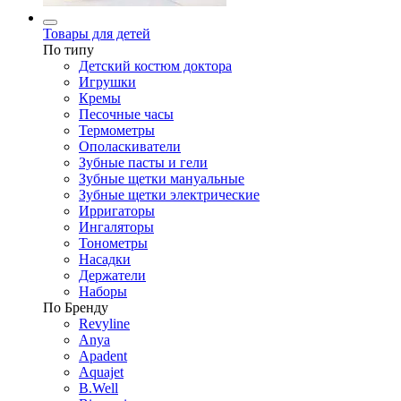
Товары для детей
По типу
Детский костюм доктора
Игрушки
Кремы
Песочные часы
Термометры
Ополаскиватели
Зубные пасты и гели
Зубные щетки мануальные
Зубные щетки электрические
Ирригаторы
Ингаляторы
Тонометры
Насадки
Держатели
Наборы
По Бренду
Revyline
Anya
Apadent
Aquajet
B.Well