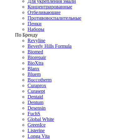
Для укрепления эмали
Концентрированные
Отбеливающие
Противовоспалительные
Пенки
Наборы
По Бренду
Revyline
Beverly Hills Formula
Biomed
Biorepair
BioXtra
Blanx
Bluem
Buccotherm
Curaprox
Curasept
Dentaid
Dentum
Desensin
FuchS
Global White
GreenIce
Listerine
Longa Vita