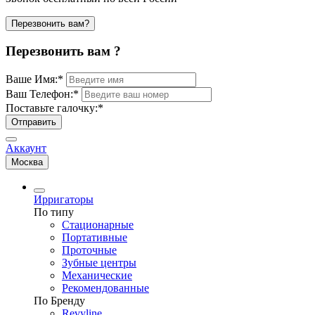
Перезвонить вам?
Перезвонить вам ?
Ваше Имя:
*
Ваш Телефон:
*
Поставьте галочку:
*
Отправить
Аккаунт
Москва
Ирригаторы
По типу
Стационарные
Портативные
Проточные
Зубные центры
Механические
Рекомендованные
По Бренду
Revyline