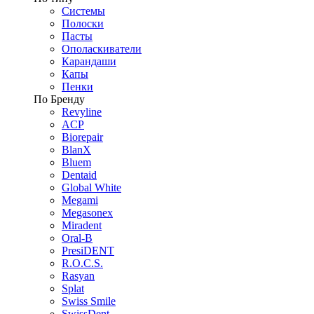
Системы
Полоски
Пасты
Ополаскиватели
Карандаши
Капы
Пенки
По Бренду
Revyline
ACP
Biorepair
BlanX
Bluem
Dentaid
Global White
Megami
Megasonex
Miradent
Oral-B
PresiDENT
R.O.C.S.
Rasyan
Splat
Swiss Smile
SwissDent