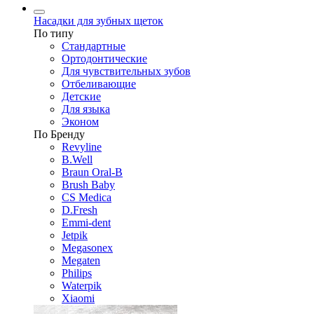
Насадки для зубных щеток
По типу
Стандартные
Ортодонтические
Для чувствительных зубов
Отбеливающие
Детские
Для языка
Эконом
По Бренду
Revyline
B.Well
Braun Oral-B
Brush Baby
CS Medica
D.Fresh
Emmi-dent
Jetpik
Megasonex
Megaten
Philips
Waterpik
Xiaomi