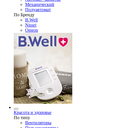
Механический
Полуавтомат
По Бренду
B.Well
Nissei
Omron
Красота и здоровье
По типу
Вентиляторы
Пульсоксиметры