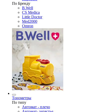
По Бренду
B.Well
CS Medica
Little Doctor
Med2000
Omron
Тонометры
По типу
Автомат - плечо
Автомат- запястье