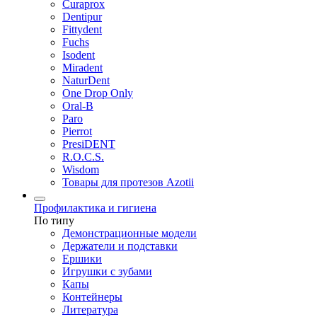
Curaprox
Dentipur
Fittydent
Fuchs
Isodent
Miradent
NaturDent
One Drop Only
Oral-B
Paro
Pierrot
PresiDENT
R.O.C.S.
Wisdom
Товары для протезов Azotii
Профилактика и гигиена
По типу
Демонстрационные модели
Держатели и подставки
Ершики
Игрушки с зубами
Капы
Контейнеры
Литература