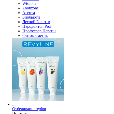
Wisdom
Zoobzone
Асепта
Биобьюти
Лесной Бальзам
Пародонтол Prof
Профессор Персин
Фитокосметик
Отбеливание зубов
По типу