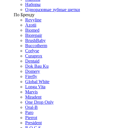
Наборы
Одноразовые зубные щетки
По Бренду
Revyline
Azotii
Biomed
Biorepair
BrushBaby
Buccotherm
Corlyse
Curaprox
Dentaid
Dok Bau Ku
Domery
Firefly
Global White
Longa Vita
Marvis
Miradent
One Drop Only
Oral-B
Paro
Pierrot
President
R.O.C.S.