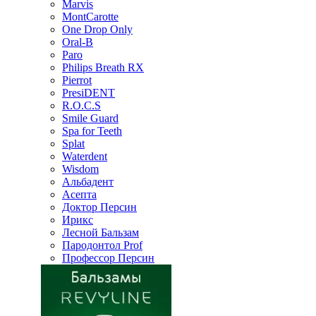
Marvis
MontCarotte
One Drop Only
Oral-B
Paro
Philips Breath RX
Pierrot
PresiDENT
R.O.C.S
Smile Guard
Spa for Teeth
Splat
Waterdent
Wisdom
Альбадент
Асепта
Доктор Персин
Ирикс
Лесной Бальзам
Пародонтол Prof
Профессор Персин