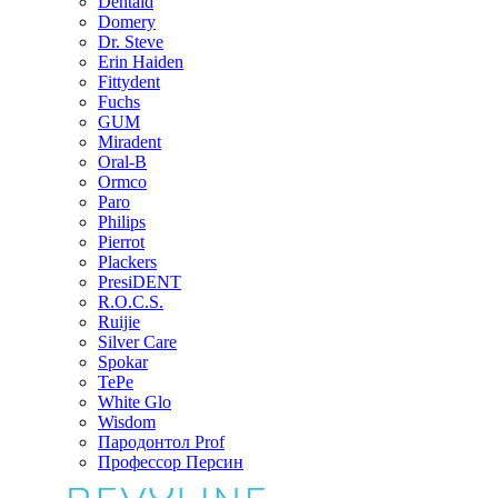
Dentaid
Domery
Dr. Steve
Erin Haiden
Fittydent
Fuchs
GUM
Miradent
Oral-B
Ormco
Paro
Philips
Pierrot
Plackers
PresiDENT
R.O.C.S.
Ruijie
Silver Care
Spokar
TePe
White Glo
Wisdom
Пародонтол Prof
Профессор Персин