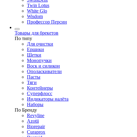
Twin Lotus
White Glo
Wisdom
Профессор Персин
Товары для брекетов
По типу
Для очистки
Ершики
Щетки
Монопучки
Воск и силикон
Ополаскиватели
Пасты
Тяги
Контейнеры
Суперфлосс
Индикаторы налёта
Наборы
По Бренду
Revyline
Azotii
Biorepair
Curaprox