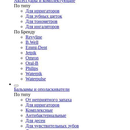
Аксессуары и комплектующие
По типу
Для ирригаторов
Для зубных щеток
Для тонометров
Для ингаляторов
По Бренду
Revyline
B.Well
Emmi-Dent
Jetpik
Omron
Oral-B
Philips
Waterpik
Waterpulse
Бальзамы и ополаскиватели
По типу
От неприятного запаха
Для ирригаторов
Комплексные
Антибактериальные
Для десен
Для чувствительных зубов