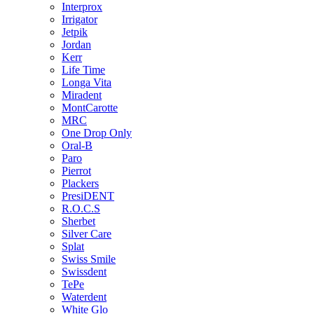
Interprox
Irrigator
Jetpik
Jordan
Kerr
Life Time
Longa Vita
Miradent
MontCarotte
MRC
One Drop Only
Oral-B
Paro
Pierrot
Plackers
PresiDENT
R.O.C.S
Sherbet
Silver Care
Splat
Swiss Smile
Swissdent
TePe
Waterdent
White Glo