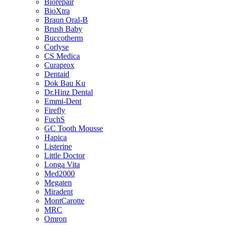
Biorepair
BioXtra
Braun Oral-B
Brush Baby
Buccotherm
Corlyse
CS Medica
Curaprox
Dentaid
Dok Bau Ku
Dr.Hinz Dental
Emmi-Dent
Firefly
FuchS
GC Tooth Mousse
Hapica
Listerine
Little Doctor
Longa Vita
Med2000
Megaten
Miradent
MontCarotte
MRC
Omron