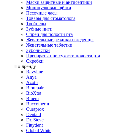
Маски защитные и антисептики
Монопучковые щётки
Песочные часы
Товары для стоматолога
Трейнеры
Зубные нити
Спреи для полости рта
Жевательные резинки и леденцы
Жевательные таблетки
Зубочистки
Препараты при сухости полости рта
Скребки
По Бренду
Revyline
Anya
Azotii
Biorepair
BioXtra
Bluem
Buccotherm
Curaprox
Dentaid
Dr. Steve
Fittydent
Global White