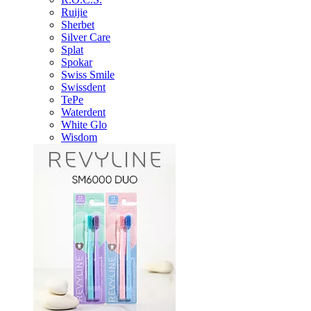
Ruijie
Sherbet
Silver Care
Splat
Spokar
Swiss Smile
Swissdent
TePe
Waterdent
White Glo
Wisdom