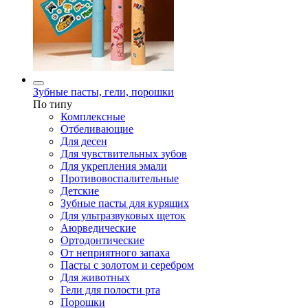
Зубные пасты, гели, порошки
По типу
Комплексные
Отбеливающие
Для десен
Для чувствительных зубов
Для укрепления эмали
Противовоспалительные
Детские
Зубные пасты для курящих
Для ультразвуковых щеток
Аюрведические
Ортодонтические
От неприятного запаха
Пасты с золотом и серебром
Для животных
Гели для полости рта
Порошки