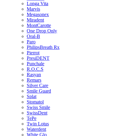
Longa Vita
Marvis
Megasonex
Miradent
MontCarotte
One Drop Only
Oral-B
Paro
PhilipsBreath Rx
Pierrot
PresiDENT
Punchale
R.O.C.S
Rasyan
Remars
Silver Care
Smile Guard
Splat
Stomatol
Swiss Smile
SwissDent
TePe
Twin Lotus
Waterdent
White Glo