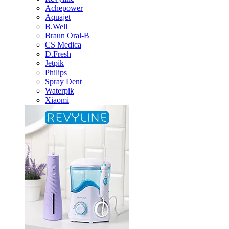
Achepower
Aquajet
B.Well
Braun Oral-B
CS Medica
D.Fresh
Jetpik
Philips
Spray Dent
Waterpik
Xiaomi