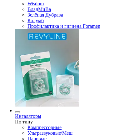
Wisdom
ВладМиВа
Зелёная Дубрава
Колумб
Профилактика и гигиена Foramen
Ингаляторы
По типу
Компрессорные
Ультразвуковые\Меш
Паровые