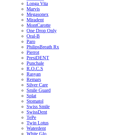
Longa Vita
Marvis
Megasonex
Miradent
MontCarotte
One Drop Only
Oral-B
Paro
PhilipsBreath Rx
Pierrot
PresiDENT
Punchale
R.O.C.S
Rasyan
Remars
Silver Care
Smile Guard
Splat
Stomatol
Swiss Smile
SwissDent
TePe
Twin Lotus
Waterdent
White Glo