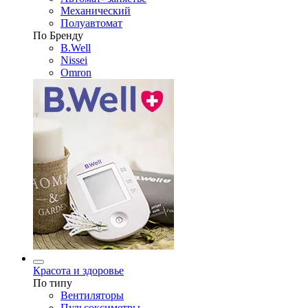
Механический
Полуавтомат
По Бренду
B.Well
Nissei
Omron
Красота и здоровье
По типу
Вентиляторы
Пульсоксиметры