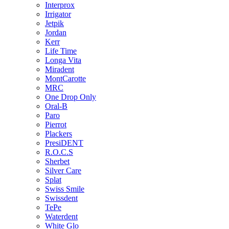
Interprox
Irrigator
Jetpik
Jordan
Kerr
Life Time
Longa Vita
Miradent
MontCarotte
MRC
One Drop Only
Oral-B
Paro
Pierrot
Plackers
PresiDENT
R.O.C.S
Sherbet
Silver Care
Splat
Swiss Smile
Swissdent
TePe
Waterdent
White Glo