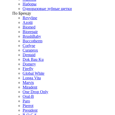
Наборы
Одноразовые зубные щетки
По Бренду
Revyline
Azotii
Biomed
Biorepair
BrushBaby
Buccotherm
Corlyse
Curaprox
Dentaid
Dok Bau Ku
Domery
Firefly
Global White
Longa Vita
Marvis
Miradent
One Drop Only
Oral-B
Paro
Pierrot
President
R.O.C.S.