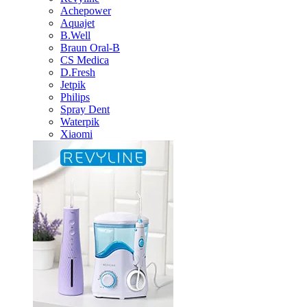
Achepower
Aquajet
B.Well
Braun Oral-B
CS Medica
D.Fresh
Jetpik
Philips
Spray Dent
Waterpik
Xiaomi