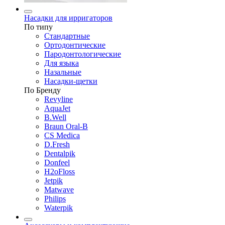
Насадки для ирригаторов
По типу
Стандартные
Ортодонтические
Пародонтологические
Для языка
Назальные
Насадки-щетки
По Бренду
Revyline
AquaJet
B.Well
Braun Oral-B
CS Medica
D.Fresh
Dentalpik
Donfeel
H2oFloss
Jetpik
Matwave
Philips
Waterpik