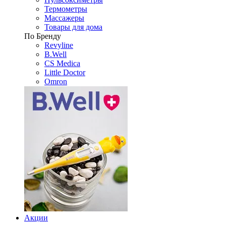
Термометры
Массажеры
Товары для дома
По Бренду
Revyline
B.Well
CS Medica
Little Doctor
Omron
Акции