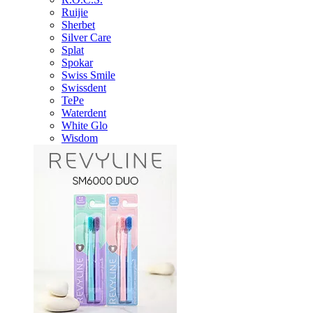
Ruijie
Sherbet
Silver Care
Splat
Spokar
Swiss Smile
Swissdent
TePe
Waterdent
White Glo
Wisdom