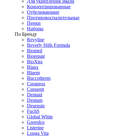
Для укрепления эмали
Концентрированные
Отбеливающие
Противовоспалительные
Пенки
Наборы
По Бренду
Revyline
Beverly Hills Formula
Biomed
Biorepair
BioXtra
Blanx
Bluem
Buccotherm
Curaprox
Curasept
Dentaid
Dentum
Desensin
FuchS
Global White
GreenIce
Listerine
Longa Vita