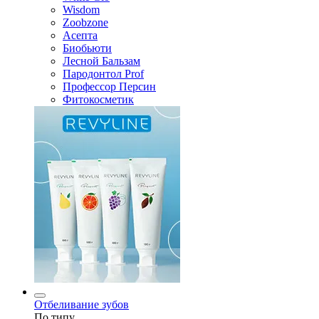
Wisdom
Zoobzone
Асепта
Биобьюти
Лесной Бальзам
Пародонтол Prof
Профессор Персин
Фитокосметик
Отбеливание зубов
По типу