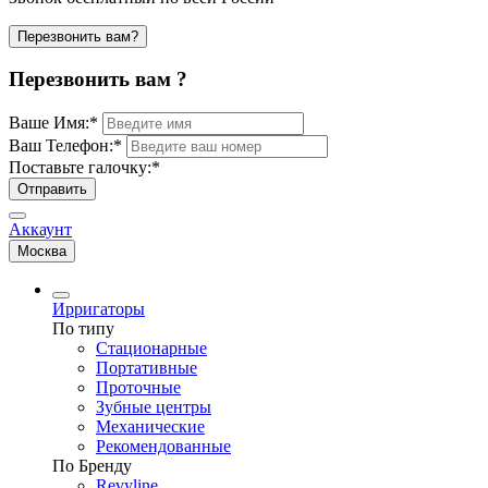
Перезвонить вам?
Перезвонить вам ?
Ваше Имя:
*
Ваш Телефон:
*
Поставьте галочку:
*
Отправить
Аккаунт
Москва
Ирригаторы
По типу
Стационарные
Портативные
Проточные
Зубные центры
Механические
Рекомендованные
По Бренду
Revyline