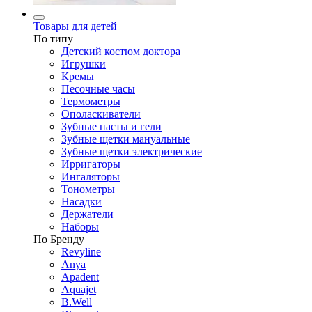
Товары для детей
По типу
Детский костюм доктора
Игрушки
Кремы
Песочные часы
Термометры
Ополаскиватели
Зубные пасты и гели
Зубные щетки мануальные
Зубные щетки электрические
Ирригаторы
Ингаляторы
Тонометры
Насадки
Держатели
Наборы
По Бренду
Revyline
Anya
Apadent
Aquajet
B.Well