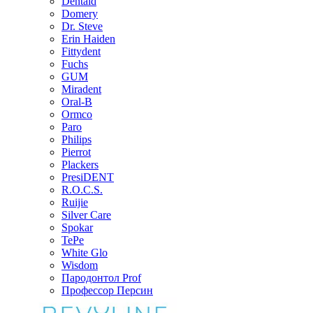
Dentaid
Domery
Dr. Steve
Erin Haiden
Fittydent
Fuchs
GUM
Miradent
Oral-B
Ormco
Paro
Philips
Pierrot
Plackers
PresiDENT
R.O.C.S.
Ruijie
Silver Care
Spokar
TePe
White Glo
Wisdom
Пародонтол Prof
Профессор Персин