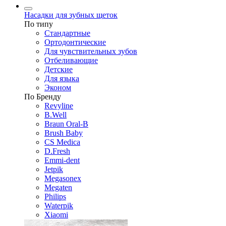
Насадки для зубных щеток
По типу
Стандартные
Ортодонтические
Для чувствительных зубов
Отбеливающие
Детские
Для языка
Эконом
По Бренду
Revyline
B.Well
Braun Oral-B
Brush Baby
CS Medica
D.Fresh
Emmi-dent
Jetpik
Megasonex
Megaten
Philips
Waterpik
Xiaomi