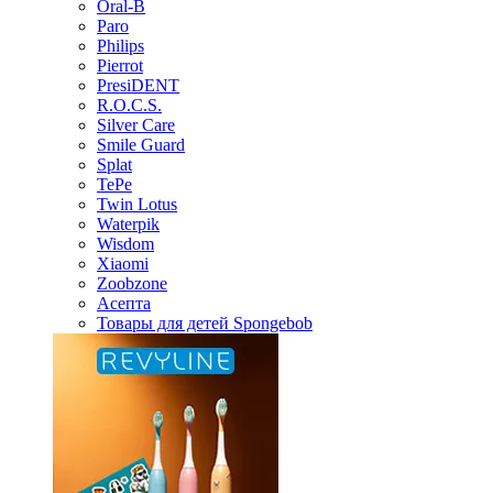
Oral-B
Paro
Philips
Pierrot
PresiDENT
R.O.C.S.
Silver Care
Smile Guard
Splat
TePe
Twin Lotus
Waterpik
Wisdom
Xiaomi
Zoobzone
Асепта
Товары для детей Spongebob