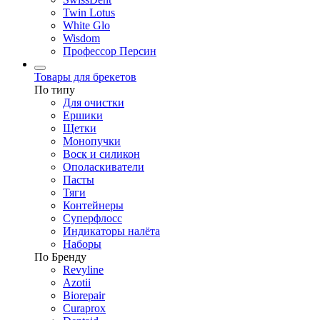
Twin Lotus
White Glo
Wisdom
Профессор Персин
Товары для брекетов
По типу
Для очистки
Ершики
Щетки
Монопучки
Воск и силикон
Ополаскиватели
Пасты
Тяги
Контейнеры
Суперфлосс
Индикаторы налёта
Наборы
По Бренду
Revyline
Azotii
Biorepair
Curaprox