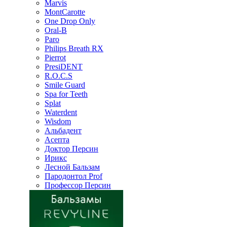
Marvis
MontCarotte
One Drop Only
Oral-B
Paro
Philips Breath RX
Pierrot
PresiDENT
R.O.C.S
Smile Guard
Spa for Teeth
Splat
Waterdent
Wisdom
Альбадент
Асепта
Доктор Персин
Ирикс
Лесной Бальзам
Пародонтол Prof
Профессор Персин