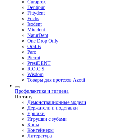
Curaprox
Dentipur
Fittydent
Fuchs
Isodent
Miradent
NaturDent
One Drop Only
Oral-B
Paro
Pierrot
PresiDENT
R.O.C.S.
Wisdom
Товары для протезов Azotii
Профилактика и гигиена
По типу
Демонстрационные модели
Держатели и подставки
Ершики
Игрушки с зубами
Капы
Контейнеры
Литература