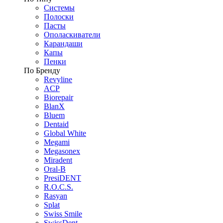
Системы
Полоски
Пасты
Ополаскиватели
Карандаши
Капы
Пенки
По Бренду
Revyline
ACP
Biorepair
BlanX
Bluem
Dentaid
Global White
Megami
Megasonex
Miradent
Oral-B
PresiDENT
R.O.C.S.
Rasyan
Splat
Swiss Smile
SwissDent