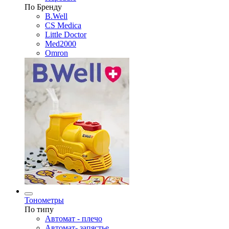
По Бренду
B.Well
CS Medica
Little Doctor
Med2000
Omron
Тонометры
По типу
Автомат - плечо
Автомат- запястье