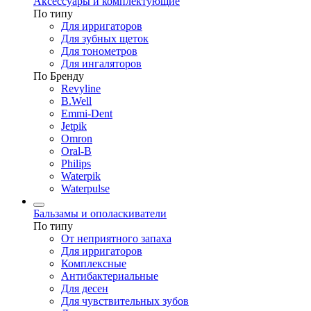
Аксессуары и комплектующие
По типу
Для ирригаторов
Для зубных щеток
Для тонометров
Для ингаляторов
По Бренду
Revyline
B.Well
Emmi-Dent
Jetpik
Omron
Oral-B
Philips
Waterpik
Waterpulse
Бальзамы и ополаскиватели
По типу
От неприятного запаха
Для ирригаторов
Комплексные
Антибактериальные
Для десен
Для чувствительных зубов