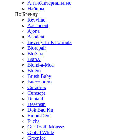
Антибактериальные
Наборы
По Бренду
Revyline
Aashadent
Ajona
Apadent
Beverly Hills Formula
Biorepair
BioXtra
BlanX
Blend-a-Med
Bluem
Brush Baby
Buccotherm
Curaprox
Curasept
Dentaid
Desensin
Dok Bau Ku
Emmi-Dent
Fuchs
GC Tooth Mousse
Global White
GreenIce