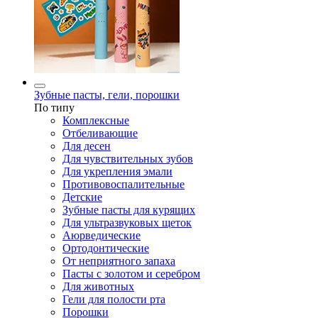
Зубные пасты, гели, порошки
По типу
Комплексные
Отбеливающие
Для десен
Для чувствительных зубов
Для укрепления эмали
Противовоспалительные
Детские
Зубные пасты для курящих
Для ультразвуковых щеток
Аюрведические
Ортодонтические
От неприятного запаха
Пасты с золотом и серебром
Для животных
Гели для полости рта
Порошки