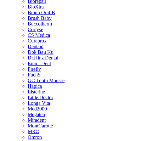
Biorepair
BioXtra
Braun Oral-B
Brush Baby
Buccotherm
Corlyse
CS Medica
Curaprox
Dentaid
Dok Bau Ku
Dr.Hinz Dental
Emmi-Dent
Firefly
FuchS
GC Tooth Mousse
Hapica
Listerine
Little Doctor
Longa Vita
Med2000
Megaten
Miradent
MontCarotte
MRC
Omron