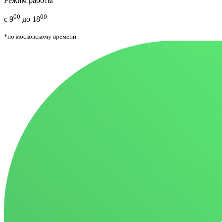
Режим работы
00
00
с 9
до 18
*по московскому времени