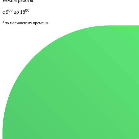
Режим работы
00
00
с 9
до 18
*по московскому времени