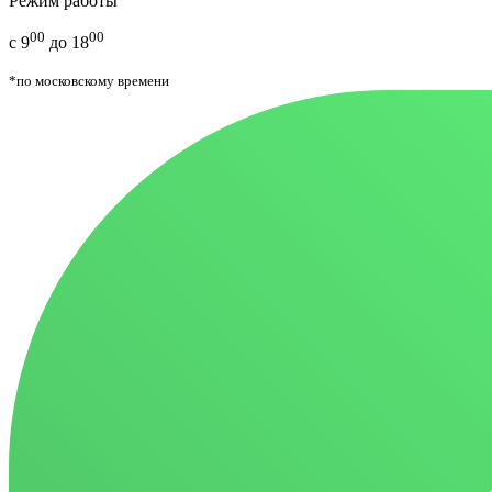
Режим работы
00
00
с 9
до 18
*по московскому времени